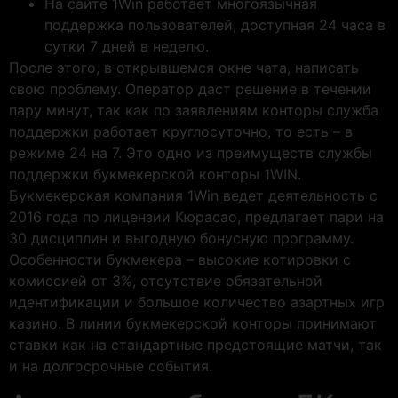
На сайте 1Win работает многоязычная
поддержка пользователей, доступная 24 часа в
сутки 7 дней в неделю.
После этого, в открывшемся окне чата, написать
свою проблему. Оператор даст решение в течении
пару минут, так как по заявлениям конторы служба
поддержки работает круглосуточно, то есть – в
режиме 24 на 7. Это одно из преимуществ службы
поддержки букмекерской конторы 1WIN.
Букмекерская компания 1Win ведет деятельность с
2016 года по лицензии Кюрасао, предлагает пари на
30 дисциплин и выгодную бонусную программу.
Особенности букмекера – высокие котировки с
комиссией от 3%, отсутствие обязательной
идентификации и большое количество азартных игр
казино. В линии букмекерской конторы принимают
ставки как на стандартные предстоящие матчи, так
и на долгосрочные события.