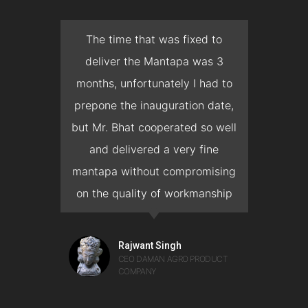
eived
The time that was fixed to
A ve
have
deliver the Mantapa was 3
cou
t I
months, unfortunately I had to
rath
ared
prepone the inauguration date,
be
 come
but Mr. Bhat cooperated so well
sty
ders.
and delivered a very fine
an
mantapa without compromising
on the quality of workmanship
ROAD,
Rajwant Singh
CEO DAMAN AGRO PRODUCT
COMPANY