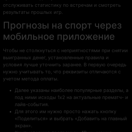
отслуживать статистику по встречам и смотреть
результаты прошлых игр.
Прогнозы на спорт через
мобильное приложение
Чтобы не столкнуться с неприятностями при снятии
выигранных денег, установленные правила и
условия лучше уточнить заранее. В первую очередь
нужно учитывать то, что реквизиты отличаются с
учетом метода оплаты.
Далее указаны наиболее популярные разделы, а
под ними исходы 1х2 на актуальные прематч- и
лайв-события.
Для этого им нужно просто нажать кнопку
«Поделиться» и выбрать «Добавить на главный
экран».