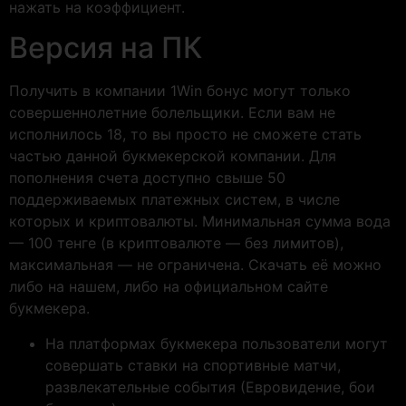
нажать на коэффициент.
Версия на ПК
Получить в компании 1Win бонус могут только
совершеннолетние болельщики. Если вам не
исполнилось 18, то вы просто не сможете стать
частью данной букмекерской компании. Для
пополнения счета доступно свыше 50
поддерживаемых платежных систем, в числе
которых и криптовалюты. Минимальная сумма вода
— 100 тенге (в криптовалюте — без лимитов),
максимальная — не ограничена. Скачать её можно
либо на нашем, либо на официальном сайте
букмекера.
На платформах букмекера пользователи могут
совершать ставки на спортивные матчи,
развлекательные события (Евровидение, бои