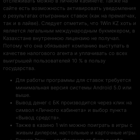
отслеживать можно в личном кабинете. Также на
сайте есть возможность активировать уведомления
о результатах отыгранных ставок (как на прематчах,
так и в лайве). Следует отметить, что 1Win KZ хоть и
является легальным международным букмекером, в
Казахстане внутреннюю лицензию не получал.
Потому что она обязывает компанию выступать в
качестве налогового агента и уплачивать со всех
выигрышей пользователей 10 % в пользу
государства.
Для работы программы для ставок требуется
минимальная версия системы Android 5.0 или
выше.
Вывод денег с БК производится через клик на
символ «Личного кабинета» и выбор пункта
«Вывод средств».
Также в казино 1 win можно поиграть в игры с
живым дилером, настольные и карточные игры.