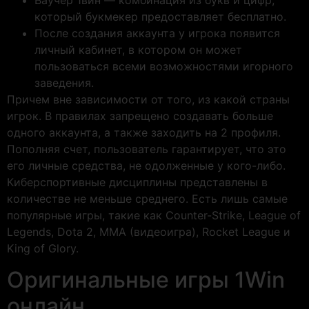
Ваучер 1вин — комбинация из букв и цифр,
который букмекер предоставляет бесплатно.
После создания аккаунта у игрока появится
личный кабинет, в котором он может
пользоваться всеми возможностями игорного
заведения.
Причем вне зависимости от того, из какой страны
игрок. В правилах запрещено создавать больше
одного аккаунта, а также заходить на 2 профиля.
Пополняя счет, пользователь гарантирует, что это
его личные средства, не одолженные у кого-либо.
Киберспортивные дисциплины представлены в
количестве не меньше среднего. Есть лишь самые
популярные игры, такие как Counter-Strike, League of
Legends, Dota 2, MMA (видеоигра), Rocket League и
King of Glory.
Оригинальные игры 1Win
онлайн