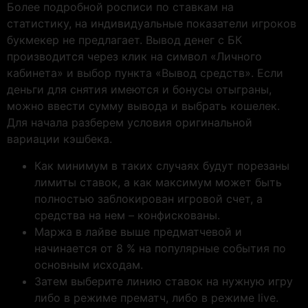
Более подробной росписи по ставкам на
статистику, на индивидуальные показатели игроков
букмекер не предлагает. Вывод денег с БК
производится через клик на символ «Личного
кабинета» и выбор пункта «Вывод средств». Если
деньги для снятия имеются и бонусы отыграны,
можно ввести сумму вывода и выбрать кошелек.
Для начала разберем условия оригинальной
вариации кэшбека.
Как минимум в таких случаях будут порезаны
лимиты ставок, а как максимум может быть
полностью заблокирован игровой счет, а
средства на нем – конфискованы.
Маржа в лайве выше предматчевой и
начинается от 8 % на популярные события по
основным исходам.
Затем выберите линию ставок на нужную игру
либо в режиме прематч, либо в режиме live.