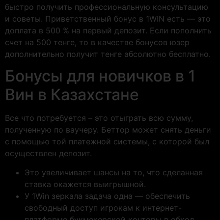
быстро получить профессиональную консультацию
и советы. Приветственный бонус в 1WIN есть — это
доплата в 500 % на первый депозит. Если пополнить
счет на 500 тенге, то в качестве бонусов юзер
дополнительно получит тенге абсолютно бесплатно.
Бонусы для новичков в 1
Вин в Казахстане
Все что потребуется – это отыграть всю сумму,
полученную по ваучеру. Беттор может снять деньги
с помощью той платежной системы, с которой был
осуществлен депозит.
Это увеличивает шансы на то, что сделанная
ставка окажется выигрышной.
У 1Win зеркала задача одна — обеспечить
свободный доступ игрокам к интернет-
платформе букмекерской конторы в обход