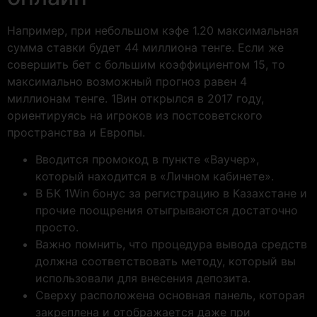
Например, при небольшом кэфе 1.20 максимальная
сумма ставки будет 44 миллиона тенге. Если же
совершить бет с большим коэффициентом 15, то
максимально возможный прогноз равен 4
миллионам тенге. 1Вин открылся в 2017 году,
ориентируясь на игроков из постсоветского
пространства и Европы.
Вводится промокод в пункте «Ваучер»,
который находится в «Личном кабинете».
В БК 1Win бонус за регистрацию в Казахстане и
прочие поощрения отыгрываются достаточно
просто.
Важно помнить, что процедура вывода средств
должна соответствовать методу, который вы
использовали для внесения депозита.
Сверху расположена основная панель, которая
закреплена и отображается даже при