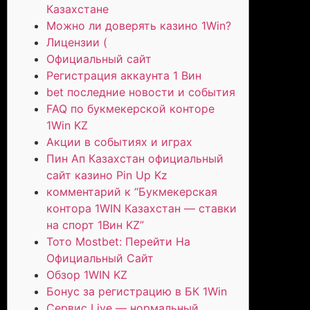
Казахстане
Можно ли доверять казино 1Win?
Лицензии (
Официальный сайт
Регистрация аккаунта 1 Вин
bet последние новости и события
FAQ по букмекерской конторе
1Win KZ
Акции в событиях и играх
Пин Ап Казахстан официальный
сайт казино Pin Up Kz
комментарий к “Букмекерская
контора 1WIN Казахстан — ставки
на спорт 1Вин KZ”
Тото Mostbet: Перейти На
Официальный Сайт
Обзор 1WIN KZ
Бонус за регистрацию в БК 1Win
Сервис Live — нормальный