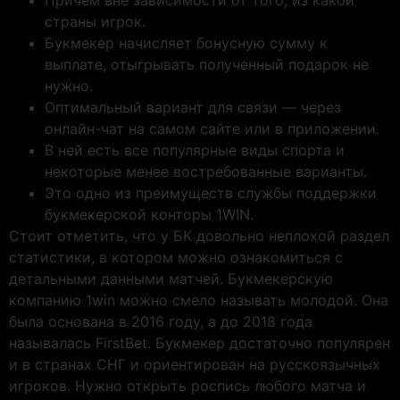
страны игрок.
Букмекер начисляет бонусную сумму к
выплате, отыгрывать полученный подарок не
нужно.
Оптимальный вариант для связи — через
онлайн-чат на самом сайте или в приложении.
В ней есть все популярные виды спорта и
некоторые менее востребованные варианты.
Это одно из преимуществ службы поддержки
букмекерской конторы 1WIN.
Стоит отметить, что у БК довольно неплохой раздел
статистики, в котором можно ознакомиться с
детальными данными матчей. Букмекерскую
компанию 1win можно смело называть молодой. Она
была основана в 2016 году, а до 2018 года
называлась FirstBet. Букмекер достаточно популярен
и в странах СНГ и ориентирован на русскоязычных
игроков. Нужно открыть роспись любого матча и