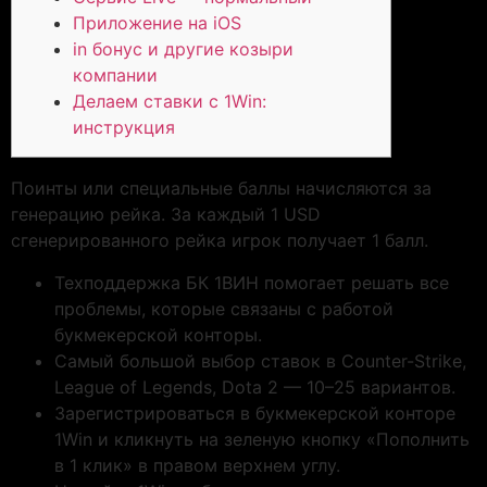
Приложение на iOS
in бонус и другие козыри
компании
Делаем ставки с 1Win:
инструкция
Поинты или специальные баллы начисляются за
генерацию рейка. За каждый 1 USD
сгенерированного рейка игрок получает 1 балл.
Техподдержка БК 1ВИН помогает решать все
проблемы, которые связаны с работой
букмекерской конторы.
Самый большой выбор ставок в Counter-Strike,
League of Legends, Dota 2 — 10–25 вариантов.
Зарегистрироваться в букмекерской конторе
1Win и кликнуть на зеленую кнопку «Пополнить
в 1 клик» в правом верхнем углу.