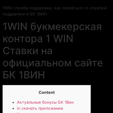
1WIN служба поддержки, как связаться со службой
поддержки в БК 1ВИН
1WIN букмекерская
контора 1 WIN
Ставки на
официальном сайте
БК 1ВИН
Content
Актуальные бонусы БК 1Вин
in скачать приложение