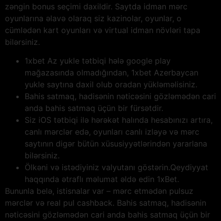
zəngin bonus seçimi daxildir. Saytda idman mərc
oyunlarına əlavə olaraq siz kazinolar, oyunlar, o
cümlədən kart oyunları və virtual idman növləri tapa
bilərsiniz.
1xbet Az yukle tətbiqi hələ google play
mağazasında olmadığından, 1xbet Azerbaycan
yukle saytına daxil olub oradan yükləməlisiniz.
Bahis satmaq, hadisənin nəticəsini gözləmədən cari
anda bahis satmaq üçün bir fürsətdir.
Siz iOS tətbiqi ilə hərəkət halında hesabınızı artıra,
canlı mərclər edə, oyunları canlı izləyə və mərc
saytının digər bütün xüsusiyyətlərindən yararlana
bilərsiniz.
Ölkəni və istədiyiniz valyutanı göstərin.Qeydiyyat
haqqında ətraflı məlumat əldə edin 1xBet.
Bununla belə, istisnalar var – mərc etmədən pulsuz
mərclər və real pul cashback. Bahis satmaq, hadisənin
nəticəsini gözləmədən cari anda bahis satmaq üçün bir