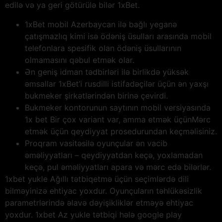
edilə və ya geri götürülə bilər 1xBet.
1xBet mobil Azerbaycan ilə bağlı yeganə
çatışmazlıq kimi isə ödəniş üsulları arasında mobil
telefonlara spesifik olan ödəniş üsullarının
olmamasını qəbul etmək olar.
Ən geniş idman tədbirləri ilə birlikdə yüksək
əmsallar 1xBet’i rusdilli istifadəçilər üçün ən yaxşı
bukmeker şirkətlərindən birinə çevirdi.
Bukmeker kontorunun saytının mobil versiyasında
1x bet Bir çox variant var, amma etmək üçünMərc
etmək üçün qeydiyyat prosedurundan keçməlisiniz.
Proqram vasitəsilə oyunçular ən vacib
əməliyyatları – qeydiyyatdan keçə, yoxlamadan
keçə, pul əməliyyatları apara və mərc edə bilərlər.
1xbet yukle Ağıllı tətbiqetmə üçün seçimlərdə dili
bilməyinizə ehtiyac yoxdur. Oyunçuların təhlükəsizlik
parametrlərində əlavə dəyişikliklər etməyə ehtiyac
yoxdur. 1xbet Az yukle tətbiqi hələ google play