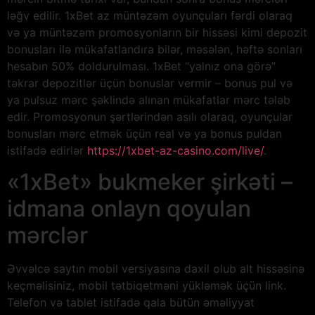
ləğv edilir. 1xBet az müntəzəm oyunçuları fərdi olaraq
və ya müntəzəm promosyonların bir hissəsi kimi depozit
bonusları ilə mükafatlandıra bilər, məsələn, həftə sonları
hesabın 50% doldurulması. 1xBet “yalnız ona görə”
təkrar depozitlər üçün bonuslar vermir – bonus pul və
ya pulsuz mərc şəklində alınan mükafatlar mərc tələb
edir. Promosyonun şərtlərindən asılı olaraq, oyunçular
bonusları mərc etmək üçün real və ya bonus puldan
istifadə edirlər
https://1xbet-az-casino.com/live/
.
«1xBet» bukmeker şirkəti –
idmana onlayn qoyulan
mərclər
Əvvəlcə saytın mobil versiyasına daxil olub alt hissəsinə
keçməlisiniz, mobil tətbiqetməni yükləmək üçün link.
Telefon və tablet istifadə qala bütün əməliyyat