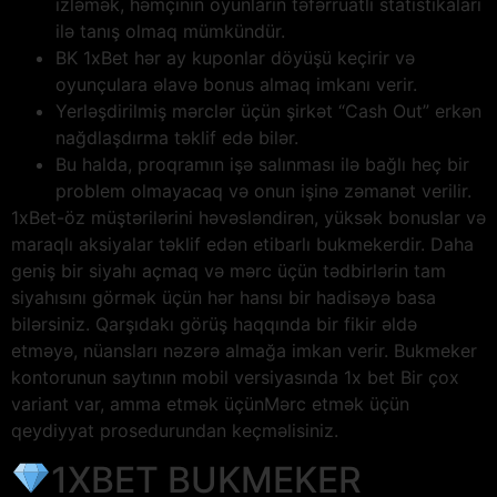
izləmək, həmçinin oyunların təfərrüatlı statistikaları
ilə tanış olmaq mümkündür.
BK 1xBet hər ay kuponlar döyüşü keçirir və
oyunçulara əlavə bonus almaq imkanı verir.
Yerləşdirilmiş mərclər üçün şirkət “Cash Out” erkən
nağdlaşdırma təklif edə bilər.
Bu halda, proqramın işə salınması ilə bağlı heç bir
problem olmayacaq və onun işinə zəmanət verilir.
1xBet-öz müştərilərini həvəsləndirən, yüksək bonuslar və
maraqlı aksiyalar təklif edən etibarlı bukmekerdir. Daha
geniş bir siyahı açmaq və mərc üçün tədbirlərin tam
siyahısını görmək üçün hər hansı bir hadisəyə basa
bilərsiniz. Qarşıdakı görüş haqqında bir fikir əldə
etməyə, nüansları nəzərə almağa imkan verir. Bukmeker
kontorunun saytının mobil versiyasında 1x bet Bir çox
variant var, amma etmək üçünMərc etmək üçün
qeydiyyat prosedurundan keçməlisiniz.
1XBET BUKMEKER