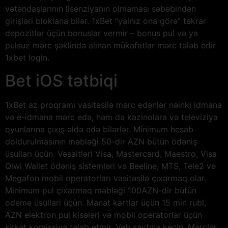
vətəndaşlarının lisenziyanın olmaması səbəbindən
girişləri bloklana bilər. 1xBet “yalnız ona görə” təkrar
depozitlər üçün bonuslar vermir – bonus pul və ya
pulsuz mərc şəklində alınan mükafatlar mərc tələb edir
1xbet login.
Bet iOS tətbiqi
1xBet az proqramı vasitəsilə mərc edənlər nəinki idmana
və e-idmana mərc edə, həm də kazinolara və televiziya
oyunlarına çıxış əldə edə bilərlər. Minimum hesab
doldurulmasının məbləği 50-dir AZN bütün ödəniş
üsulları üçün. Vəsaitləri Visa, Mastercard, Maestro, Visa
Qiwi Wallet ödəniş sistemləri və Beeline, MTS, Tele2 və
Megafon mobil operatorları vasitəsilə çıxarmaq olar.
Minimum pul çixarmaq məbləği 100AZN-dir bütün
odeme üsullari üçün. Manat kartlar üçün 15 min rubl,
AZN elektron pul kisələri və mobil operatorlar üçün
şirkət komissiya tələb etmir. Veb saytına keçin, Mərclər