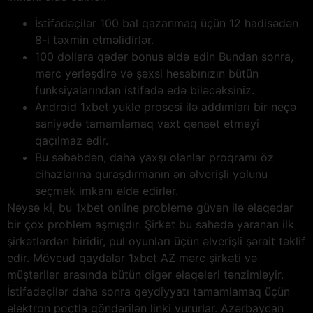
İstifadəçilər 100 bal qazanmaq üçün 12 hadisədən
8-i təxmin etməlidirlər.
100 dollara qədər bonus əldə edin Bundan sonra,
mərc yerləşdirə və şəxsi hesabınızın bütün
funksiyalarından istifadə edə biləcəksiniz.
Android 1xbet yukle prosesi ilə addımları bir neçə
saniyədə tamamlamaq vaxt qənaət etməyi
qaçılmaz edir.
Bu səbəbdən, daha yaxşı olanlar proqramı öz
cihazlarına quraşdırmanın ən əlverişli yolunu
seçmək imkanı əldə edirlər.
Nəysə ki, bu 1xbet online problemə güvən ilə əlaqədar
bir çox problem aşmışdır. Şirkət bu sahədə yaranan ilk
şirkətlərdən biridir, pul oyunları üçün əlverişli şərait təklif
edir. Mövcud qaydalar 1xbet AZ mərc şirkəti və
müştərilər arasında bütün digər əlaqələri tənzimləyir.
İstifadəçilər daha sonra qeydiyyatı tamamlamaq üçün
elektron poçtla göndərilən linki vururlar. Azərbaycan