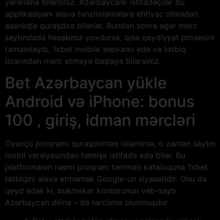
yararlana bilərsiniz. Azərbaycanlı istifadəçilər bu
applikasiyanı əlavə tənzimləmələrə ehtiyac olmadan
asanlıqla quraşdıra bilərlər. Bundan sonra əgər mərc
saytındada hesabınız yoxdursa, qısa qeydiyyat prosesini
tamamlayıb, 1xbet mobile зеркало edə və tətbiq
üzərindən mərc etməyə başlaya bilərsiniz.
Bet Azərbaycan yükle
Android və iPhone: bonus
100 , giriş, idman mərcləri
Oyunçu proqramı quraşdırmaq istəmirsə, o zaman saytın
mobil versiyasından həmişə istifadə edə bilər. Bu
platformanın rəsmi proqram təminatı kataloquna 1xbet
tətbiqini əlavə etməmək Google-un siyasətidir. Onu da
qeyd edək ki, bukmeker kontorunun veb-saytı
Azərbaycan dilinə – də tərcümə olunmuşdur.