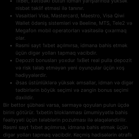
1xBet, xəttdəki bütün idman yarışlarında yüksək
nisbət təklif etməsi ilə tanınır.
Vəsaitləri Visa, Mastercard, Maestro, Visa Qiwi
Wallet ödəniş sistemləri və Beeline, MTS, Tele2 və
Megafon mobil operatorları vasitəsilə çıxarmaq
olar.
Rəsmi sayt 1xbet açılmırsa, idmana bahis etmək
üçün digər yolları tapmaq vacibdir.
Depozit bonusları yoxdur 1xBet real pulla depozit
və risk tələb etməyən yeni oyunçular üçün xoş
hədiyyələrdir.
Əsas üstünlüklərə yüksək əmsallar, idman və digər
tədbirlərin böyük seçimi və zəngin bonus seçimi
daxildir.
Bir bettor şübhəsi varsa, sərmayə qoyulan pulun üçdə
birini götürür. 1xbetin bloklanması ümumiyyətlə bahis
fəaliyyəti üçün tələblərin pozulması ilə əlaqələndirilir.
Rəsmi sayt 1xbet açılmırsa, idmana bahis etmək üçün
digər yolları tapmaq vacibdir. Keçmiş hadisələrin ətraflı