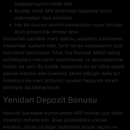
təsdiqləməyinizi tələb edir.
Burada 1xbet APK endirməsi haqqında bütün
məlumatları tapa bilərsiniz.
Hər bir oyunçu sevimli komandanın oyun nəticəsi
üçün proqnozlar etməyi sevir.
Göstərilən qaydalar mərc qəbulu, uduşların ödənilməsi,
mübahisəli sualların həlli, fərdi idman hadisələrinin özəl
mərclərini tənzimləyir 1xbet live football. Mobil tətbiq
istifadəçilərə mərclərini tənzimləmək və şəxsiləşdirmək
imkanı da verir. Bu özəllik sayəsində siz bir kliklə sürətli
şəkildə mərclər edə bilərsiniz. Mobil tətbiqin daha biri
üstünlüyü isə mərc etdiyiniz oyunlar haqqında sürətli
bildirişlər ala bilməyinizdir.
Yenidən Depozit Bonusu
Hazırda bukmeker kontorundan 400 mindən çox daimi
ziyarətçi istifadə edir. Əsas üstünlüklərə yüksək
əmsallar, idman və digər tədbirlərin böyük seçimi və