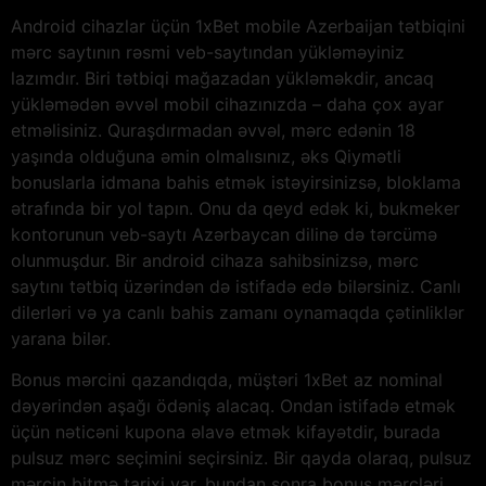
Android cihazlar üçün 1xBet mobile Azerbaijan tətbiqini
mərc saytının rəsmi veb-saytından yükləməyiniz
lazımdır. Biri tətbiqi mağazadan yükləməkdir, ancaq
yükləmədən əvvəl mobil cihazınızda – daha çox ayar
etməlisiniz. Quraşdırmadan əvvəl, mərc edənin 18
yaşında olduğuna əmin olmalısınız, əks Qiymətli
bonuslarla idmana bahis etmək istəyirsinizsə, bloklama
ətrafında bir yol tapın. Onu da qeyd edək ki, bukmeker
kontorunun veb-saytı Azərbaycan dilinə də tərcümə
olunmuşdur. Bir android cihaza sahibsinizsə, mərc
saytını tətbiq üzərindən də istifadə edə bilərsiniz. Canlı
dilerləri və ya canlı bahis zamanı oynamaqda çətinliklər
yarana bilər.
Bonus mərcini qazandıqda, müştəri 1xBet az nominal
dəyərindən aşağı ödəniş alacaq. Ondan istifadə etmək
üçün nəticəni kupona əlavə etmək kifayətdir, burada
pulsuz mərc seçimini seçirsiniz. Bir qayda olaraq, pulsuz
mərcin bitmə tarixi var, bundan sonra bonus mərcləri