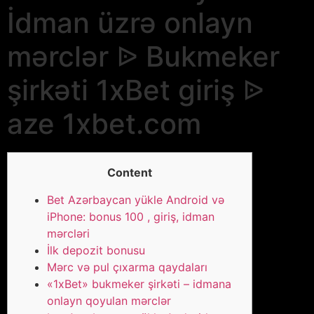
İdman üzrə onlayn
mərclər ᐉ Bukmeker
şirkəti 1xBet giriş ᐉ
aze 1xbet.com
Content
Bet Azərbaycan yükle Android və
iPhone: bonus 100 , giriş, idman
mərcləri
İlk depozit bonusu
Mərc və pul çıxarma qaydaları
«1xBet» bukmeker şirkəti – idmana
onlayn qoyulan mərclər