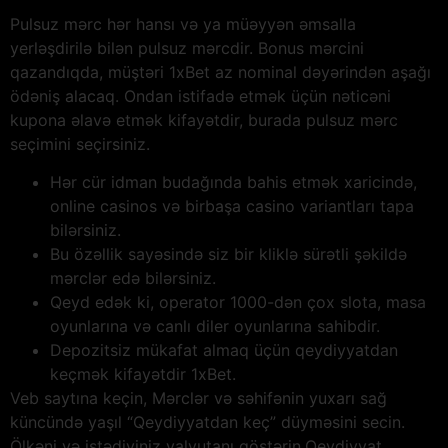
Pulsuz mərc hər hansı və ya müəyyən əmsalla
yerləşdirilə bilən pulsuz mərcdir. Bonus mərcini
qazandıqda, müştəri 1xBet az nominal dəyərindən aşağı
ödəniş alacaq. Ondan istifadə etmək üçün nəticəni
kupona əlavə etmək kifayətdir, burada pulsuz mərc
seçimini seçirsiniz.
Hər cür idman budağında bahis etmək xaricində,
online casinos və birbaşa casino variantları tapa
bilərsiniz.
Bu özəllik sayəsində siz bir kliklə sürətli şəkildə
mərclər edə bilərsiniz.
Qeyd edək ki, operator 1000-dən çox slota, masa
oyunlarına və canlı diler oyunlarına sahibdir.
Depozitsiz mükafat almaq üçün qeydiyyatdan
keçmək kifayətdir 1xBet.
Veb saytına keçin, Mərclər və səhifənin yuxarı sağ
küncündə yaşıl “Qeydiyyatdan keç” düyməsini secin.
Ölkəni və istədiyiniz valyutanı göstərin.Qeydiyyat