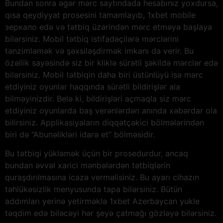
Bundan sonra əgər mərc saytındada hesabınız yoxdursa,
qısa qeydiyyat prosesini tamamlayıb, 1xbet mobile
зеркало edə və tətbiq üzərindən mərc etməyə başlaya
bilərsiniz. Mobil tətbiq istifadəçilərə mərclərini
tənzimləmək və şəxsiləşdirmək imkanı da verir. Bu
özəllik sayəsində siz bir kliklə sürətli şəkildə mərclər edə
bilərsiniz. Mobil tətbiqin daha biri üstünlüyü isə mərc
etdiyiniz oyunlar haqqında sürətli bildirişlər ala
bilməyinizdir. Belə ki, bildirişləri açmaqla siz mərc
etdiyiniz oyunlarda baş verənlərdən anında xəbərdar ola
bilirsiniz. Applikasiyaların diqqətçəkici bölmələrindən
biri də “Abunəlikləri idarə et” bölməsidir.
Bu tətbiqi yükləmək üçün bir prosedurdur, ancaq
bundan əvvəl xarici mənbələrdən tətbiqlərin
quraşdırılmasına icazə verməlisiniz. Bu ayarı cihazın
təhlükəsizlik menyusunda tapa bilərsiniz. Bütün
addımları yerinə yetirməklə 1xbet Azerbaycan yukle
təqdim edə biləcəyi hər şeyə çatmağı gözləyə bilərsiniz.