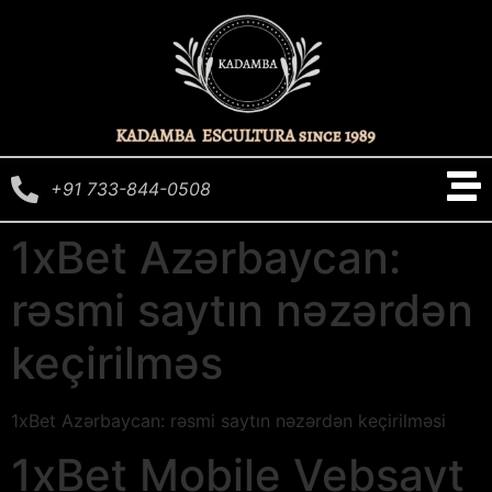
+91 733-844-0508
1xBet Azərbaycan:
rəsmi saytın nəzərdən
keçirilməs
1xBet Azərbaycan: rəsmi saytın nəzərdən keçirilməsi
1xBet Mobile Vebsayt