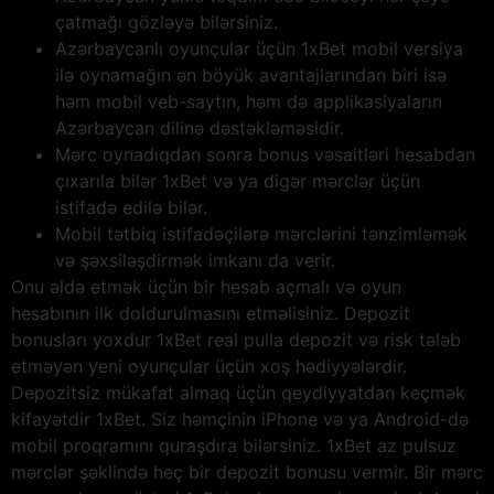
çatmağı gözləyə bilərsiniz.
Azərbaycanlı oyunçular üçün 1xBet mobil versiya
ilə oynamağın ən böyük avantajlarından biri isə
həm mobil veb-saytın, həm də applikasiyaların
Azərbaycan dilinə dəstəkləməsidir.
Mərc oynadıqdan sonra bonus vəsaitləri hesabdan
çıxarıla bilər 1xBet və ya digər mərclər üçün
istifadə edilə bilər.
Mobil tətbiq istifadəçilərə mərclərini tənzimləmək
və şəxsiləşdirmək imkanı da verir.
Onu əldə etmək üçün bir hesab açmalı və oyun
hesabının ilk doldurulmasını etməlisiniz. Depozit
bonusları yoxdur 1xBet real pulla depozit və risk tələb
etməyən yeni oyunçular üçün xoş hədiyyələrdir.
Depozitsiz mükafat almaq üçün qeydiyyatdan keçmək
kifayətdir 1xBet. Siz həmçinin iPhone və ya Android-də
mobil proqramını quraşdıra bilərsiniz. 1xBet az pulsuz
mərclər şəklində heç bir depozit bonusu vermir. Bir mərc