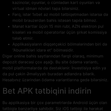
kazinolar, oyunlar, o cümlədən kart oyunları və
virtual idman növləri tapa bilərsiniz.
Fərq, istər 1xbet az mobil tətbiqetmədən istərsə də
mobil brauzerdən bahis istəsən tapıla bilməz.
Manat kartlar üçün 15 min rubl, AZN elektron pul
kisələri və mobil operatorlar üçün şirkət komissiya
tələb etmir.
Applikasiyaların diqqətçəkici bölmələrindən biri də
“Abunəlikləri idarə et” bölməsidir.
Digər online bahis saytlarından fərqli olaraq, minimum
depozit dərəcəsi çox aşağı. Bu site ödəmə variantı,
mobil platformalarda da dəstəklənir. İnvestisiya edin ya
da pul çəkin Əməliyyatı buradan adlandıra bilərik.
Hesabınız üzərindən ödəmə variantlarına gedə bilərsiniz.
Bet APK tətbiqini indirin
Bu applikasiya bir çox parametrlərdə Android üçün olan
tətbiqlə bənzərliyə sahibdir. Siz iOS tətbiqi ilə hərəkət