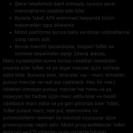
Şəxsi hesabınıza daxil olmaqla, oyunçu şəxsi
məlumatlarını redaktə edə bilər.
Burada 1xbet APK endirməsi haqqında bütün
məlumatları tapa bilərsiniz.
Mobil platforma ayrıca bəhs və idman xidmətlərinə
çıxışı təmin edir.
Bonus mərcini qazandıqda, müştəri 1xBet az
nominal dəyərindən aşağı ödəniş alacaq.
Mərc oynadıqdan sonra bonus vəsaitləri hesabdan
çıxarıla bilər 1xBet və ya digər mərclər üçün istifadə
edilə bilər. Bununla belə, istisnalar var – mərc etmədən
pulsuz mərclər və real pul cashback. Heç bir mərc
tələbləri olmayan pulsuz mərclər hər hansı və ya
müəyyən bir hadisə üçün mərc edilə bilər və təsəlli
cashback mərc edilə və ya geri götürülə bilər 1xBet.
1xBet pulsuz mərc, real pul, elektronika və
avtomobillərin rəsmləri ilə mövcud oyunçular üçün
promosyonlar təşkil edin. Mobil proqramMərclər 1xBet
Android və iOS cihazları üçün nəzərdə tutulub.