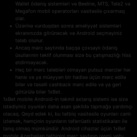
Wallet ödəniş sistemləri və Beeline, MTS, Tele2 və
Megafon mobil operatorları vasitəsilə çıxarmaq
olar.
Üzərinə vurduqdan sonra əməliyyat sistemləri
ekranınızda görünəcək və Android seçməyiniz
tələb olunur.
Ancaq mərc saytında baçqa çoxsaylı ödəniş
üsullarının təklif olunması sizə bu çatışmazlığı hiss
etdirməyəcək.
Heç bir mərc tələbləri olmayan pulsuz mərclər hər
hansı və ya müəyyən bir hadisə üçün mərc edilə
bilər və təsəlli cashback mərc edilə və ya geri
götürülə bilər 1xBet.
1xBet mobile Android-in təkmil axtarış sistemi isə sizə
istədiyiniz oyunları daha asan şəkildə tapmağa yardımçı
olacaq. Qeyd edək ki, bu tətbiq vasitəsilə oyunları canlı
izləmək, həmçinin oyunların təfərrüatlı statistikaları ilə
tanış olmaq mümkündür. Android cihazlar üçün 1xBet
mobile Azerbaijan tətbiqini mərc saytının rəsmi veb-