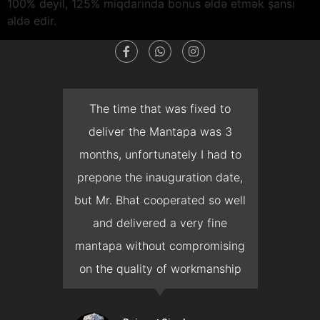
100% deyil, 125% miqdarında bonus əldə etmək şansı
əldə edir.
eived
The time that was fixed to
A ve
have
deliver the Mantapa was 3
cou
t I
months, unfortunately I had to
rath
ared
prepone the inauguration date,
be
 come
but Mr. Bhat cooperated so well
sty
ders.
and delivered a very fine
an
mantapa without compromising
on the quality of workmanship
ROAD,