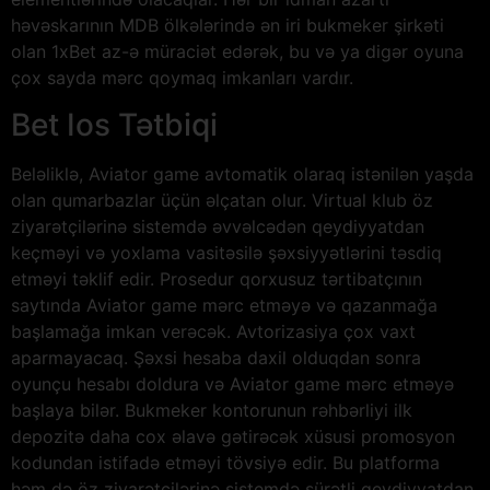
həvəskarının MDB ölkələrində ən iri bukmeker şirkəti
olan 1xBet az-ə müraciət edərək, bu və ya digər oyuna
çox sayda mərc qoymaq imkanları vardır.
Bet Ios Tətbiqi
Beləliklə, Aviator game avtomatik olaraq istənilən yaşda
olan qumarbazlar üçün əlçatan olur. Virtual klub öz
ziyarətçilərinə sistemdə əvvəlcədən qeydiyyatdan
keçməyi və yoxlama vasitəsilə şəxsiyyətlərini təsdiq
etməyi təklif edir. Prosedur qorxusuz tərtibatçının
saytında Aviator game mərc etməyə və qazanmağa
başlamağa imkan verəcək. Avtorizasiya çox vaxt
aparmayacaq. Şəxsi hesaba daxil olduqdan sonra
oyunçu hesabı doldura və Aviator game mərc etməyə
başlaya bilər. Bukmeker kontorunun rəhbərliyi ilk
depozitə daha cox əlavə gətirəcək xüsusi promosyon
kodundan istifadə etməyi tövsiyə edir. Bu platforma
həm də öz ziyarətçilərinə sistemdə sürətli qeydiyyatdan