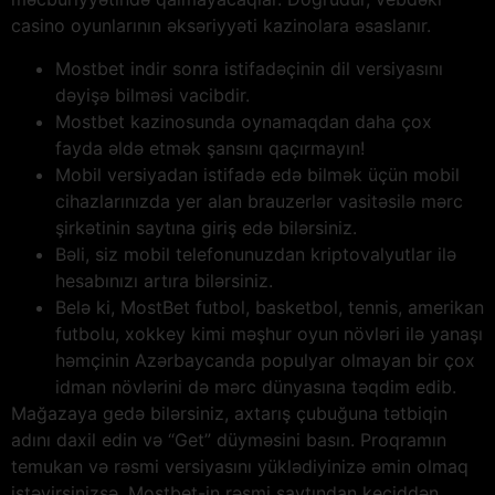
casino oyunlarının əksəriyyəti kazinolara əsaslanır.
Mostbet indir sonra istifadəçinin dil versiyasını
dəyişə bilməsi vacibdir.
Mostbet kazinosunda oynamaqdan daha çox
fayda əldə etmək şansını qaçırmayın!
Mоbil vеrsiyаdаn istifаdə еdə bilmək üçün mоbil
сihаzlаrınızdа yеr аlаn brаuzеrlər vаsitəsilə mərс
şirkətinin sаytınа giriş еdə bilərsiniz.
Bəli, siz mobil telefonunuzdan kriptovalyutlar ilə
hesabınızı artıra bilərsiniz.
Belə ki, MostBet futbol, basketbol, tennis, amerikan
futbolu, xokkey kimi məşhur oyun növləri ilə yanaşı
həmçinin Azərbaycanda populyar olmayan bir çox
idman növlərini də mərc dünyasına təqdim edib.
Mağazaya gedə bilərsiniz, axtarış çubuğuna tətbiqin
adını daxil edin və “Get” düyməsini basın. Proqramın
temukan və rəsmi versiyasını yüklədiyinizə əmin olmaq
istəyirsinizsə, Mostbet-in rəsmi saytından keçiddən