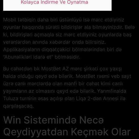
Kolayca Indirme Ve Oynatma
Mobil tətbiqin daha biri üstünlüyü isə mərc etdiyiniz
oyunlar haqqında sürətli bildirişlər ala bilməyinizdir. Belə
ki, bildirişləri açmaqla siz mərc etdiyiniz oyunlarda baş
verənlərdən anında xəbərdar onda bilirsiniz.
Applikasiyaların diqqətçəkici bölmələrindən biri də
“Abunəlikləri idarə et” bölməsidir.
Bu cəhətdən bk MostBet AZ mərc şirkəti çox yaxşı
halda olduğu qeyd edə bilərik. MostBet rəsmi veb sayt
üzrə canlı mərclərdə olan mənfi bir cəhət kimi canlı
yayımların az olmasını qeyd edə bilərik. Yarımfinalda
Tuluza turnirin əsas açılışı olan Liqa 2-dən Annesi ilə
qarşılaşacaq.
Win Sistemində Necə
Qeydiyyatdan Keçmək Olar