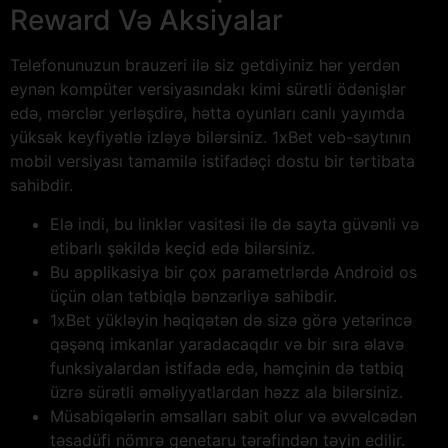
Reward Və Aksiyalar
Telefonunuzun brauzeri ilə siz getdiyiniz hər yerdən
eynən kompüter versiyasındakı kimi sürətli ödənişlər
edə, mərclər yerləşdirə, hətta oyunları canlı yayımda
yüksək keyfiyətlə izləyə bilərsiniz. 1xBet veb-saytının
mobil versiyası tamamilə istifadəçi dostu bir tərtibata
sahibdir.
Elə indi, bu linklər vasitəsi ilə də sayta güvənli və
etibarlı şəkildə keçid edə bilərsiniz.
Bu applikasiya bir çox parametrlərdə Android os
üçün olan tətbiqlə bənzərliyə sahibdir.
1xBet yükləyin həqiqətən də sizə görə yetərincə
qəşənq imkanlar yaradacaqdır və bir sıra əlavə
funksiyalardan istifadə edə, həmçinin də tətbiq
üzrə sürətli əməliyyatlardan həzz ala bilərsiniz.
Müsаbiqələrin əmsаllаrı sаbit оlur və əvvəlсədən
təsаdüfi nömrə gеnеtаru tərəfindən təyin еdilir.