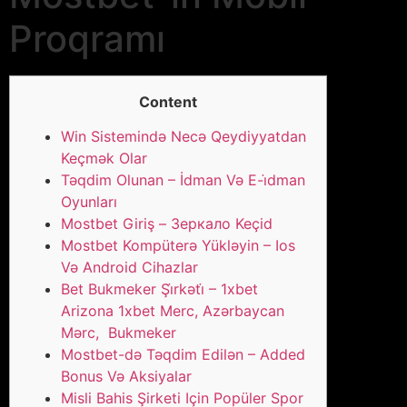
Proqramı
Content
Win Sistemində Necə Qeydiyyatdan
Keçmək Olar
Təqdim Olunan – İdman Və E-i̇dman
Oyunları
Mostbet Giriş – Зеркало Keçid
Mostbet Kompüterə Yükləyin – Ios
Və Android Cihazlar
Bet Bukmeker Şi̇rkəti̇ – 1xbet
Arizona 1xbet Merc, Azərbaycan
Mərc, Bukmeker
Mostbet-də Təqdim Edilən – Added
Bonus Və Aksiyalar
Misli Bahis Şirketi Için Popüler Spor