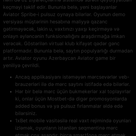
keçməyi təklif edir. Bununla belə, yeni başlayanlar
Aviator Spribe-i pulsuz oynaya bilərlər. Oyunun demo
versiyası müştərinin hesabına maliyyə qazanc
gətirməyəcək, lakin u, vaxtınızı yaxşı keçirməyə və
onlayn əyləncənin funksionallığını araşdırmağa imkan
verəcək. Göstərilən virtual klub kifayət qədər gənc
platformadır. Bununla belə, saytın populyarlığı durmadan
artır. Aviator oyunu Azerbaycan Aviator game bir
yeniliyə çevrildi.
Ancaq applikasiyanı istəməyən mərcsevərlər veb-
brauzerləri ilə də mərc saytını istifadə edə bilərlər.
Hər bir belə mərc üçün bukmekerlər xal toplayırlar
ki, onlar üçün Mostbet-də digər promosyonlarda
added bonus və ya pulsuz fırlanmalar əldə edə
bilərsiniz.
1xBet mobile vasitəsilə real vaxt rejimində oyunları
izləmək, oyunların istənilən seqmentinə mərc
etmək çox asandır, bircə smartfona mərc etmək