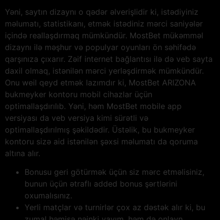
Yəni, saytın dizaynı o qədər əlverişlidir ki, istədiyiniz
məlumatı, statistikanı, etmək istədiniz mərci saniyələr
içində reallaşdırmaq mümkündür. MostBet mükəmməl
dizaynı ilə məşhur və populyar oyunları ön səhifədə
qarşınıza çıxarır. Zəif internet bağlantısı ilə də veb sayta
daxil olmaq, istənilən mərci yerləşdirmək mümkündür.
Onu weil qeyd etmək lazımdır ki, MostBet ARIZONA
bukmeyker kontoru mobil cihazlar üçün
optimallaşdırılıb. Yəni, həm MostBet mobile app
versiyası da veb versiya kimi sürətli və
optimallaşdırılmış şəkildədir. Üstəlik, bu bukmeyker
kontoru sizə aid istənilən şəxsi məlumatı da qoruma
altına alır.
Bonusu geri götürmək üçün siz mərc etməlisiniz,
bunun üçün ətraflı added bonus şərtlərini
oxumalısınız.
Yerli matçlar və turnirlər çox az dəstək alır ki, bu
zumal həmişə nəinki yayım, həm də onlayn