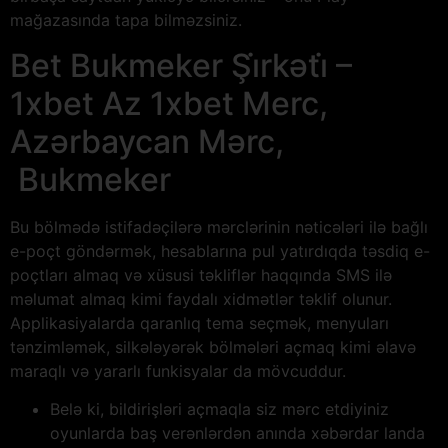
mağazasında tapa bilməzsiniz.
Bet Bukmeker Şi̇rkəti̇ –
1xbet Az 1xbet Merc,
Azərbaycan Mərc,
Bukmeker
Bu bölmədə istifadəçilərə mərclərinin nəticələri ilə bağlı
e-poçt göndərmək, hesablarına pul yatırdıqda təsdiq e-
poçtları almaq və xüsusi təkliflər haqqında SMS ilə
məlumat almaq kimi faydalı xidmətlər təklif olunur.
Applikasiyalarda qaranlıq tema seçmək, menyuları
tənzimləmək, silkələyərək bölmələri açmaq kimi əlavə
maraqlı və yararlı funkisyalar da mövcuddur.
Belə ki, bildirişləri açmaqla siz mərc etdiyiniz
oyunlarda baş verənlərdən anında xəbərdar landa