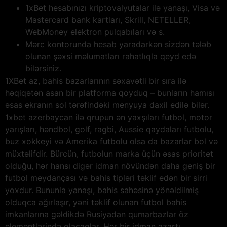
1xBet hesabınızı kriptovalyutalar ilə yanaşı, Visa və
Mastercard bank kartları, Skrill, NETELLER,
WebMoney elektron pulqabıları və s.
Mərc kontorunda hesab yaradarkən sizdən tələb
olunan şəxsi məlumatları rahatlıqla qeyd edə
bilərsiniz.
1XBet az, bahis bazarlarının səxavətli bir sıra ilə
həqiqətən asan bir platforma qoyduq – bunların hamısı
əsas ekranın sol tərəfindəki menyuya daxil edilə bilər.
1xbet azerbaycan ilə qrupun ən yaxşıları futbol, ​​motor
yarışları, həndbol, golf, ragbi, Aussie qaydaları futbolu,
buz xokkeyi və Amerika futbolu olsa da bazarlar bol və
müxtəlifdir. Bürcün, futbolun marka üçün əsas prioritet
olduğu, hər hansı digər idman növündən daha geniş bir
futbol meydançası və bahis tipləri təklif edən bir sirri
yoxdur. Bununla yanaşı, bahis sahəsinə yönəldilmiş
olduqca ağırlaşır, yəni təklif olunan futbol bahis
imkanlarına gəldikdə Rusiyadan qumarbazlar öz
elementlərində olacaqlar. Hər bir idman azartı