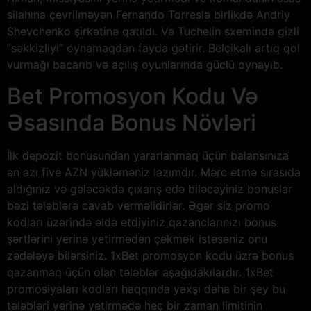
silahına çevrilməyən Fernando Torreslə birlikdə Andriy
Shevchenko şirkətinə qatıldı. Və Tuchelin sxemində gizli
“səkkizliyi” oynamaqdan fayda gətirir. Belçikalı artıq qol
vurmağı bacarıb və açılış oyunlarında güclü oynayıb.
Bet Promosyon Kodu Və
Əsasında Bonus Növləri
İlk depozit bonusundan yararlanmaq üçün balansınıza
ən azı five AZN yükləməniz lazımdır. Mərc etmə sırasıda
aldığınız və gələcəkdə çıxarış edə biləcəyiniz bonuslar
bəzi tələblərə cavab verməlidirlər. Əgər siz promo
kodları üzərində əldə etdiyiniz qazanclarınızı bonus
şərtlərini yerinə yetirmədən çəkmək istəsəniz onu
zədələyə bilərsiniz. 1xBet promosyon kodu üzrə bonus
qazanmaq üçün olan tələblər aşağıdakılardır. 1xBet
promosiyaları kodları haqqında yaxşı daha bir şey bu
tələbləri yerinə yetirmədə heç bir zaman limitinin