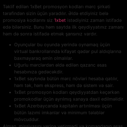
Təklif edilən 1xBet promosyon kodları mərc şirkəti
tərəfindən sizin üçün yaradılır. Əldə etdiyiniz belə
promosiya kodlarını siz
1xbet
istədiyiniz zaman istifadə
edə bilərsiniz. Bunu həm saytda ilk qeydiyyatınız zamanı
həm də sonra istifadə etmək şansınız vardır.
Oyunçular bu oyunda yerində oynamaq üçün
virtual bankrollarında kifayət qədər pul aldıqlarına
baxmayaraq əmin olmalılar.
Uğurlu mərclərdən əldə edilən qazanc əsas
hesabınıza gedəcəkdir.
1xBet saytında bütün mərc növləri hesaba qatılır,
həm tək, həm ekspress, həm də sistem və sair.
1xBet promosyon kodları qeydiyyatdan keçərkən
promokodlar üçün ayrılmış xanaya daxil edilməlidir.
1xBet Azerbaycanda kapitalın artırılması üçün
bütün lazımi imkanlar və minimum tələblər
mövcuddur.
Alman, missiyasını yerinə yetirmədi və komandanın əsas