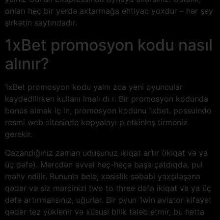
onları heç bir yerdə axtarmağa ehtiyac yoxdur – hər şey
şirkətin saytındadır.
1xBet promosyon kodu nasıl
alınır?
1xBet promosyon kodu yalnı zca yeni oyuncular
kaydedilirken kullanı lmalı dı r. Bir promosyon kodunda
bonus almak iç in, promosyon kodunu 1xbet. possuindo
resmi web sitesinde kopyalayı p etkinleş tirmeniz
gerekir.
Qazandığınız zaman uduşunuz ikiqat artır (ikiqat və ya
üç dəfə). Mərcdən əvvəl heç-heçə başa çatdıqda, pul
məhv edilir. Bununla belə, xəsislik səbəbi yaxşılaşana
qədər və siz mərcinizi two to three dəfə ikiqat və ya üç
dəfə artırmalısınız, uğurlar. Bir oyun 1win aviator kifayət
qədər tez yüklənir və xüsusi bilik tələb etmir, bu hətta