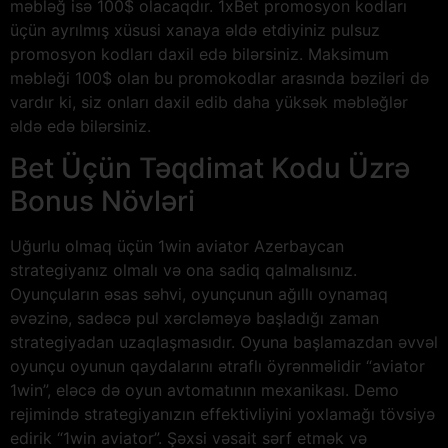
məbləğ isə 100$ olacaqdır. 1xBet promosyon kodları
üçün ayrılmış xüsusi xanaya əldə etdiyiniz pulsuz
promosyon kodları daxil edə bilərsiniz. Maksimum
məbləği 100$ olan bu promokodlar arasında bəziləri də
vardır ki, siz onları daxil edib daha yüksək məbləğlər
əldə edə bilərsiniz.
Bet Üçün Təqdimat Kodu Üzrə
Bonus Növləri
Uğurlu olmaq üçün 1win aviator Azerbaycan
strategiyanız olmalı və ona sadiq qalmalısınız.
Oyunçuların əsas səhvi, oyunçunun ağıllı oynamaq
əvəzinə, sadəcə pul xərcləməyə başladığı zaman
strategiyadan uzaqlaşmasıdır. Oyuna başlamazdan əvvəl
oyunçu oyunun qaydalarını ətraflı öyrənməlidir “aviator
1win”, eləcə də oyun avtomatının mexanikası. Demo
rejimində strategiyanızın effektivliyini yoxlamağı tövsiyə
edirik “1win aviator”. Şəxsi vəsait sərf etmək və