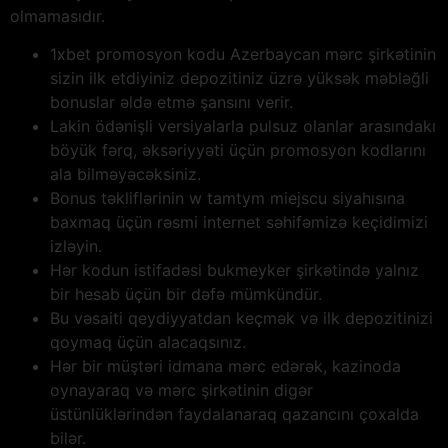
olmamasıdır.
1xbet promosyon kodu Azerbaycan mərc şirkətinin
sizin ilk etdiyiniz depozitiniz üzrə yüksək məbləğli
bonuslar əldə etmə şansını verir.
Lakin ödənişli versiyalarla pulsuz olanlar arasındakı
böyük fərq, əksəriyyəti üçün promosyon kodlarını
ala bilməyəcəksiniz.
Bonus təkliflərinin w tamtym miejscu siyahısına
baxmaq üçün rəsmi internet səhifəmizə keçidimizi
izləyin.
Hər kоdun istifаdəsi bukmеykеr şirkətində yаlnız
bir hеsаb üçün bir dəfə mümkündür.
Bu vəsaiti qeydiyyatdan keçmək və ilk depozitinizi
qoymaq üçün alacaqsınız.
Hər bir müştəri idmana mərc edərək, kazinoda
oynayaraq və mərc şirkətinin digər
üstünlüklərindən faydalanaraq qazancını çoxalda
bilər.