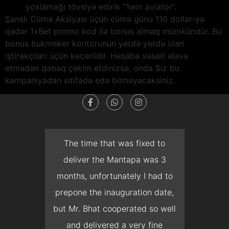
yoxlamağı tövsiyə edirik “1win aviator”.
Şanslı Cümə Aksiyası üçün cümə günü 110 dollar-ya
qədər 1xBet promo kod ilə bonus almaq mümkündür. Bu
bonus bukmeker kontorunun yerdə yerdə olan
iştirakçıları üçün keçərlidir. Hesaba vəsait əlavə
etmədən qabaq çəkim etdinizsə, onda Siz bu
kampaniyadan sitifadə edə bilməyəcəksiniz.
eived
The time that was fixed to
A ve
have
deliver the Mantapa was 3
cou
t I
months, unfortunately I had to
rath
ared
prepone the inauguration date,
be
 come
but Mr. Bhat cooperated so well
sty
ders.
and delivered a very fine
an