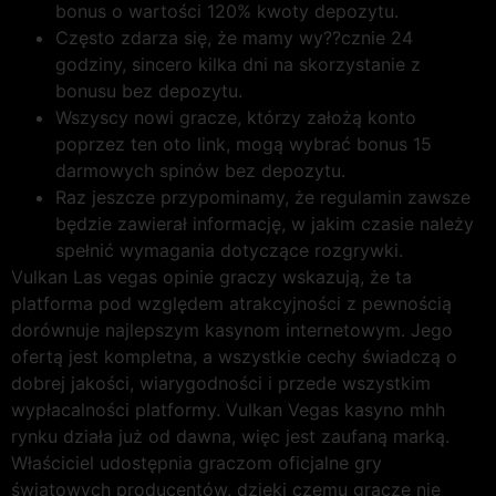
bonus o wartości 120% kwoty depozytu.
Często zdarza się, że mamy wy??cznie 24
godziny, sincero kilka dni na skorzystanie z
bonusu bez depozytu.
Wszyscy nowi gracze, którzy założą konto
poprzez ten oto link, mogą wybrać bonus 15
darmowych spinów bez depozytu.
Raz jeszcze przypominamy, że regulamin zawsze
będzie zawierał informację, w jakim czasie należy
spełnić wymagania dotyczące rozgrywki.
Vulkan Las vegas opinie graczy wskazują, że ta
platforma pod względem atrakcyjności z pewnością
dorównuje najlepszym kasynom internetowym. Jego
ofertą jest kompletna, a wszystkie cechy świadczą o
dobrej jakości, wiarygodności i przede wszystkim
wypłacalności platformy. Vulkan Vegas kasyno mhh
rynku działa już od dawna, więc jest zaufaną marką.
Właściciel udostępnia graczom oficjalne gry
światowych producentów, dzięki czemu gracze nie