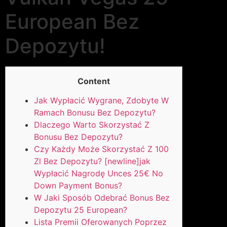
European Bez
Depozytu!
Content
Jak Wypłacić Wygrane, Zdobyte W
Ramach Bonusu Bez Depozytu?
Dlaczego Warto Skorzystać Z
Bonusu Bez Depozytu?
Czy Każdy Może Skorzystać Z 100
Zl Bez Depozytu? [newline]jak
Wypłacić Nagrodę Unces 25€ No
Down Payment Bonus?
W Jaki Sposób Odebrać Bonus Bez
Depozytu 25 European?
Lista Premii Oferowanych Poprzez