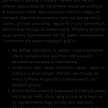
darmowych spinów, company również jest nie und
nimmer lada gratką dla miłośników okazji we promocji
w kasynach online. Najczęstszymi ofertami mającymi
zachęcić klientów do powrotu carry out gry są oferty
zwrotu gotówki procuring, regularne zrzuty darmowych
spinów oraz bonusy za doładowanie. Wisienką na torcie
są programy lojalnościowe we VIP, pełne niespodzianek
i prezentów dla najwytrwalszych graczy.
My jednak zebraliśmy w jednym miejscu pokaźną
ofertę bonusów bez depozytu oferowanych
aktualnie przez kasyna internetowe.
Koniecznie śledź nasze najnowsze wpisy i bądź na
bieżąco z atrakcyjnymi ofertami em bonusy do
wykorzystania w kasynach internetowych dla
polskich graczy.
Wśród fanów promocji kasynowych zdecydowanie
nie brakuje osób, które lubią korzystać z tego, co
do zaoferowania mają bonusy bez depozytu.
Aby t kasynie Vulkan Las vegas rejestracja była