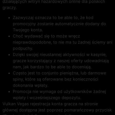
działających witryn hazardowych online dla polskich
graczy.
Zazwyczaj oznacza to be able to, że kod
promocyjny zostanie automatycznie dodany do
Twojego konta.
Choć wydawać się to może wręcz
nieprawdopodobne, to nie ma tu żadnej ściemy ani
podpuchy.
Dzięki swojej nieustannej aktywności w kasynie,
gracze korzystający z naszej oferty udowadniają
nam, jak bardzo to be able to doceniają.
Często jest to conjunto pieniężna, lub darmowe
spiny, które są oferowane bez konieczności
dokonania wpłaty.
Promocja nie wymaga od użytkowników żadnej
wpłaty i wcześniejszego depozytu.
Vulkan Vegas rejestracja konta gracza na stronie
głównej dostępna jest poprzez pomarańczowy przycisk