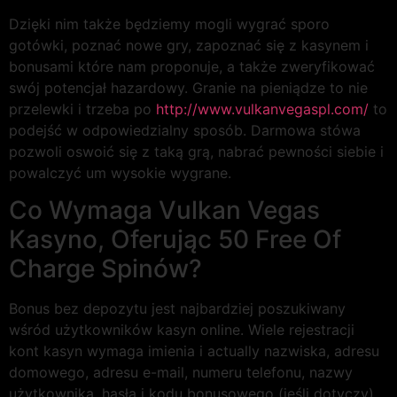
Dzięki nim także będziemy mogli wygrać sporo
gotówki, poznać nowe gry, zapoznać się z kasynem i
bonusami które nam proponuje, a także zweryfikować
swój potencjał hazardowy. Granie na pieniądze to nie
przelewki i trzeba po
http://www.vulkanvegaspl.com/
to
podejść w odpowiedzialny sposób. Darmowa stówa
pozwoli oswoić się z taką grą, nabrać pewności siebie i
powalczyć um wysokie wygrane.
Сo Wymaga Vulkan Vegas
Kasyno, Oferując 50 Free Of
Charge Spinów?
Bonus bez depozytu jest najbardziej poszukiwany
wśród użytkowników kasyn online. Wiele rejestracji
kont kasyn wymaga imienia i actually nazwiska, adresu
domowego, adresu e-mail, numeru telefonu, nazwy
użytkownika, hasła i kodu bonusowego (jeśli dotyczy).