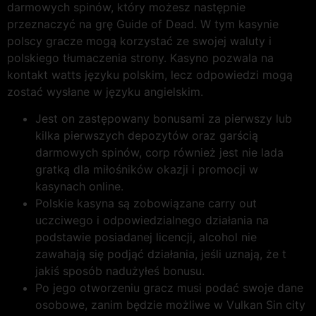
darmowych spinów, który możesz następnie
przeznaczyć na grę Guide of Dead. W tym kasynie
polscy gracze mogą korzystać ze swojej waluty i
polskiego tłumaczenia strony. Kasyno pozwala na
kontakt watts języku polskim, lecz odpowiedzi mogą
zostać wysłane w języku angielskim.
Jest on zastępowany bonusami za pierwszy lub
kilka pierwszych depozytów oraz garścią
darmowych spinów, corp również jest nie lada
gratką dla miłośników okazji i promocji w
kasynach online.
Polskie kasyna są zobowiązane carry out
uczciwego i odpowiedzialnego działania na
podstawie posiadanej licencji, alcohol nie
zawahają się podjąć działania, jeśli uznają, że t
jakiś sposób nadużyłeś bonusu.
Po jego otworzeniu gracz musi podać swoje dane
osobowe, zanim będzie możliwe w Vulkan Sin city