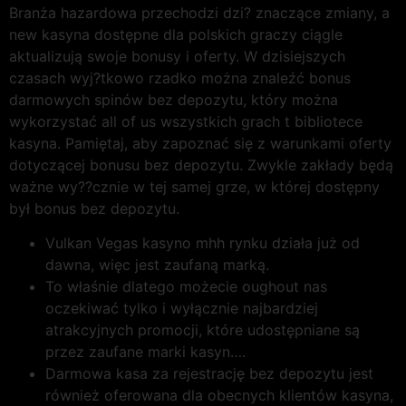
Branża hazardowa przechodzi dzi? znaczące zmiany, a
new kasyna dostępne dla polskich graczy ciągle
aktualizują swoje bonusy i oferty. W dzisiejszych
czasach wyj?tkowo rzadko można znaleźć bonus
darmowych spinów bez depozytu, który można
wykorzystać all of us wszystkich grach t bibliotece
kasyna. Pamiętaj, aby zapoznać się z warunkami oferty
dotyczącej bonusu bez depozytu. Zwykle zakłady będą
ważne wy??cznie w tej samej grze, w której dostępny
był bonus bez depozytu.
Vulkan Vegas kasyno mhh rynku działa już od
dawna, więc jest zaufaną marką.
To właśnie dlatego możecie oughout nas
oczekiwać tylko i wyłącznie najbardziej
atrakcyjnych promocji, które udostępniane są
przez zaufane marki kasyn….
Darmowa kasa za rejestrację bez depozytu jest
również oferowana dla obecnych klientów kasyna,