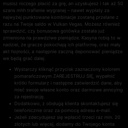
musisz niczego płacić za grę, an uzyskujesz i tak aż 50
szans mhh trafienie wygranej – nawet wypłaty za
najwyżej punktowane kombinacje zostaną przelane z
razu na Twoje saldo w Vulkan Vegas. Możesz również
sprawdzić, czy bonusowa gotówka została już
zmieniona na prawdziwe pieniądze. Kasyna robią to w
nadziei, że gracze pokochają ich platformę, oraz mały
akt hojności, a następnie zaczną deponować pieniądze
we będą grać dalej.
Wystarczy kliknąć przycisk zaznaczony kolorem
pomarańczowym ZAREJESTRUJ SIĘ, wypełnić
krótki formularz i następne zatwierdzić dane, aby
mieć swoje własne konto oraz darmowe annoying
za rejestrację.
Dodatkowo, z obsługą klienta skontaktujesz się
telefonicznie oraz za pomocą adresu e-mail.
Jeżeli zdecydujesz się wpłacić trzeci raz min. 20
złotych lub więcej, dodamy do Twojego konta