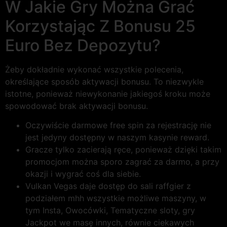
W Jakie Gry Można Grać
Korzystając Z Bonusu 25
Euro Bez Depozytu?
Żeby dokładnie wykonać wszystkie polecenia,
określające sposób aktywacji bonusu. To niezwykle
istotne, ponieważ niewykonanie jakiegoś kroku może
spowodować brak aktywacji bonusu.
Oczywiście darmowe free spin za rejestrację nie
jest jedyny dostępny w naszym kasynie reward.
Gracze tylko zacierają ręce, ponieważ dzięki takim
promocjom można sporo zagrać za darmo, a przy
okazji i wygrać coś dla siebie.
Vulkan Vegas daje dostęp do sali raffgier z
podziałem mhh wszystkie możliwe maszyny, w
tym Insta, Owocówki, Tematyczne sloty, gry
Jackpot we masę innych, równie ciekawych