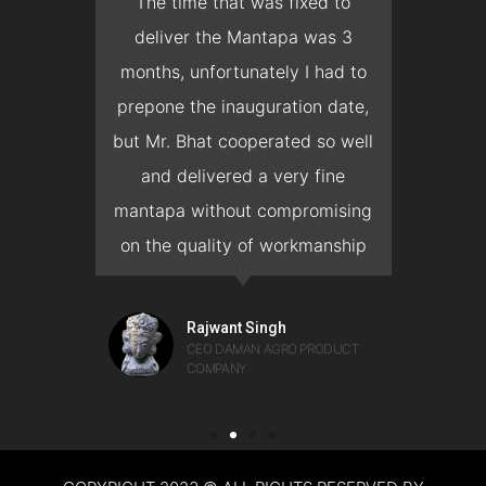
eived
The time that was fixed to
A ve
have
deliver the Mantapa was 3
cou
t I
months, unfortunately I had to
rath
ared
prepone the inauguration date,
be
 come
but Mr. Bhat cooperated so well
sty
ders.
and delivered a very fine
an
mantapa without compromising
on the quality of workmanship
ROAD,
Rajwant Singh
CEO DAMAN AGRO PRODUCT
COMPANY