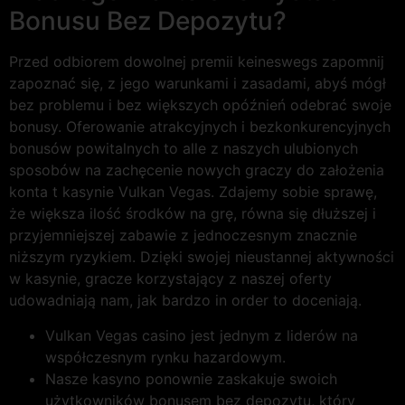
Bonusu Bez Depozytu?
Przed odbiorem dowolnej premii keineswegs zapomnij
zapoznać się, z jego warunkami i zasadami, abyś mógł
bez problemu i bez większych opóźnień odebrać swoje
bonusy. Oferowanie atrakcyjnych i bezkonkurencyjnych
bonusów powitalnych to alle z naszych ulubionych
sposobów na zachęcenie nowych graczy do założenia
konta t kasynie Vulkan Vegas. Zdajemy sobie sprawę,
że większa ilość środków na grę, równa się dłuższej i
przyjemniejszej zabawie z jednoczesnym znacznie
niższym ryzykiem. Dzięki swojej nieustannej aktywności
w kasynie, gracze korzystający z naszej oferty
udowadniają nam, jak bardzo in order to doceniają.
Vulkan Vegas casino jest jednym z liderów na
współczesnym rynku hazardowym.
Nasze kasyno ponownie zaskakuje swoich
użytkowników bonusem bez depozytu, który