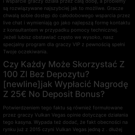
i wsparcie graczy działa przez całą dobę, a problemy
są rozwiązywane najszybciej jak to możliwe. Gracze
chwalą sobie dostęp do całodobowego wsparcia przez
live chat i wymieniają go jako najlepszą formę kontaktu
z konsultantem w przypadku pomocy technicznej.
Jeżeli lubisz obstawiać często we wysoko, nasz
specjalny program dla graczy VIP z pewnością spełni
Twoje oczekiwania.
Czy Każdy Może Skorzystać Z
100 Zl Bez Depozytu?
[newline]jak Wypłacić Nagrodę
Z 25€ No Deposit Bonus?
Potwierdzeniem tego faktu są również formułowane
przez graczy Vulkan Vegas opinie dotyczące działania
tego kasyna. Wypada też dodać, że fakt obecności na
rynku już z 2015 czyni Vulkan Vegas jedną z . dłużej