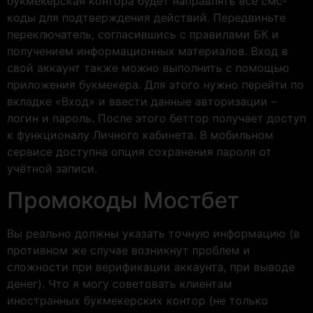
букмекерская контора будет направлять все смс-
коды для подтверждения действий. Передвиньте
переключатель, согласившись с правилами БК и
получением информационных материалов. Вход в
свой аккаунт также можно выполнить с помощью
приложения букмекера. Для этого нужно перейти по
вкладке «Вход» и ввести данные авторизации –
логин и пароль. После этого беттор получает доступ
к функционалу Личного кабинета. В мобильном
сервисе доступна опция сохранения пароля от
учётной записи.
Промокоды Мостбет
Вы реально должны указать точную информацию (в
противном же случае возникнут проблем и
сложности при верификации аккаунта, при выводе
денег). Что я могу советовать клиентам
иностранных букмекерских контор (не только