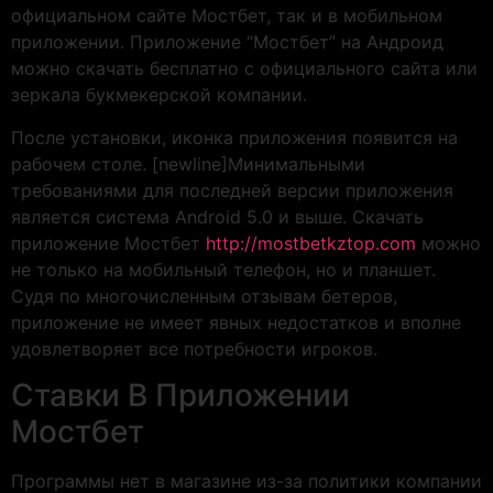
официальном сайте Мостбет, так и в мобильном
приложении. Приложение “Мостбет” на Андроид
можно скачать бесплатно с официального сайта или
зеркала букмекерской компании.
После установки, иконка приложения появится на
рабочем столе. [newline]Минимальными
требованиями для последней версии приложения
является система Android 5.0 и выше. Скачать
приложение Мостбет
http://mostbetkztop.com
можно
не только на мобильный телефон, но и планшет.
Судя по многочисленным отзывам бетеров,
приложение не имеет явных недостатков и вполне
удовлетворяет все потребности игроков.
Ставки В Приложении
Мостбет
Программы нет в магазине из-за политики компании