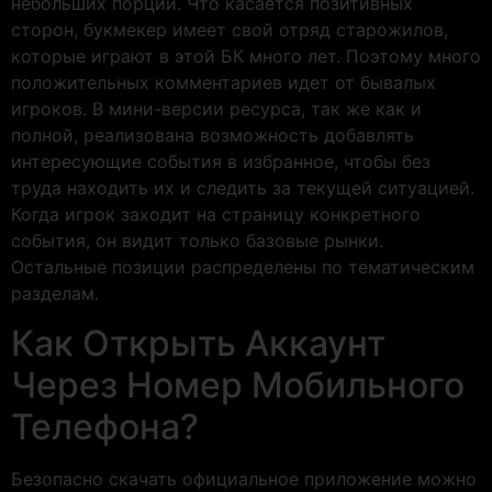
небольших порций. Что касается позитивных
сторон, букмекер имеет свой отряд старожилов,
которые играют в этой БК много лет. Поэтому много
положительных комментариев идет от бывалых
игроков. В мини-версии ресурса, так же как и
полной, реализована возможность добавлять
интересующие события в избранное, чтобы без
труда находить их и следить за текущей ситуацией.
Когда игрок заходит на страницу конкретного
события, он видит только базовые рынки.
Остальные позиции распределены по тематическим
разделам.
Как Открыть Аккаунт
Через Номер Мобильного
Телефона?
Безопасно скачать официальное приложение можно