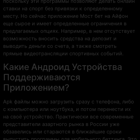
поскольку эти программы позволяют делать онлайн
ставки на спорт без привязки к определенному
месту. Но сейчас приложение Мост бет на Айфон
еще сырое и имеет определенные ограничения в
предлагаемых опциях. Например, в нем отсутствует
возможность вносить средства на депозит и
выводить деньги со счета, а также смотреть
прямые видеотрансляции спортивных событий.
Какие Андроид Устройства
Поддерживаются
Приложением?
Apk файлы можно загрузить сразу с телефона, либо
с компьютера или ноутбука, и потом перенести их
на своё устройство. Практически все современные
представители азартного рынка в России уже
обзавелись или стараются в ближайшие сроки
выпустить программы для мобильного беттинга. Это