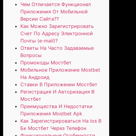
Чем Отличается Функционал
Приложения От Мобильной
Версии Сайта??
Как Можно Зарегистрировать
Счет По Адресу Электронной
Почты (e-mail)?
Ответы На Часто Задаваемые
Вопросы
Промокоды Мостбет
Мобильное Приложение Mostbet
На Андроид
Ставки В Приложении Мостбет
Регистрация И Авторизация В
Мостбет
Преимущества И Недостатки
Приложения Mostbet Apk
Как Зарегистрироваться На Ios В
Бк Мостбет Через Телефон
Функциональные Особенности