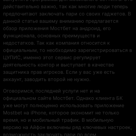
действительно важно, так как многие люди теперь
предпочитают заключать пари со своих гаджетов. В
данной статье вашему вниманию предлагается
обзор приложения Мостбет на андроид, его
функционала, основных преимуществ и
недостатков. Так как компания относится к
официальным, то необходимо зарегистрироваться в
ЦУПИС, именно этот сервис регулирует
деятельность контор и выступает в качестве
защитника прав игроков. Если у вас уже есть
аккаунт, заводить второй не нужно.
Оговоримся, последней услуги нет и на
официальном сайте Мостбет. Однако клиента БК
уже могут полноценно использовать приложение
Mostbet на iPhone, которое экономит не только
время, но и мобильный трафик. В мобильную
версию на Айфон включены ряд ключевых настроек,
возможность заключать пари по всем