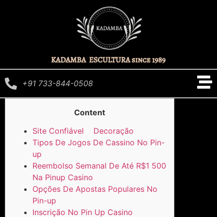
+91 733-844-0508
Content
Site Confiável Decoração
Tipos De Jogos De Cassino No Pin-
up
Reembolso Semanal De Até R$1 500
Na Pinup Casino
Opções De Apostas Populares No
Pin-up
Inscrição No Pin Up Casino