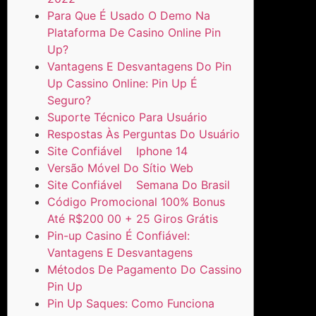
Para Que É Usado O Demo Na
Plataforma De Casino Online Pin
Up?
Vantagens E Desvantagens Do Pin
Up Cassino Online: Pin Up É
Seguro?
Suporte Técnico Para Usuário
Respostas Às Perguntas Do Usuário
Site Confiável Iphone 14
Versão Móvel Do Sítio Web
Site Confiável Semana Do Brasil
Código Promocional 100% Bonus
Até R$200 00 + 25 Giros Grátis
Pin-up Casino É Confiável:
Vantagens E Desvantagens
Métodos De Pagamento Do Cassino
Pin Up
Pin Up Saques: Como Funciona