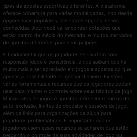
tipos de apostas esportivas diferentes. A plataforma
oferece cobertura para várias modalidades, indo desde
opções mais populares, até outras opções menos
conhecidas. Aqui você vai encontrar cotações que
estão dentro da média do mercado, e muitos mercados
de apostas diferentes para seus palpites.
É fundamental que os jogadores se divirtam com
responsabilidade e consciência, e que saibam que há
muito mais a ser apreciado em jogos e apostas do que
apenas a possibilidade de ganhar dinheiro. Existem
várias ferramentas e recursos que os jogadores podem
usar para manter o controle sobre seus hábitos de jogo.
Muitos sites de jogos e apostas oferecem recursos de
auto-exclusão, limites de depósito e sessões de jogo,
além de links para organizações de ajuda para
jogadores problemáticos. É importante que os
jogadores usem esses recursos se acharem que estão
perdendo o controle de suas atividades de jogo ou