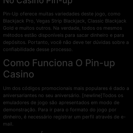
No Casino Pin-up
Pin-Up oferece muitas variedades deste jogo, como
Blackjack Pro, Vegas Strip Blackjack, Classic Blackjack
Gold e muitos outros. Na verdade, todos os mesmos
métodos estão disponíveis para sacar dinheiro e para
depósitos. Portanto, você não deve ter dúvidas sobre a
confiabilidade desse processo.
Como Funciona O Pin-up
Casino
Um dos códigos promocionais mais populares é dado a
aniversariantes no seu aniversário. [newline]Todos os
emuladores de jogo são apresentados em modo de
demonstração. Para ir para o formato do jogo por
dinheiro, é necessário registrar um perfil através de e-
mail.