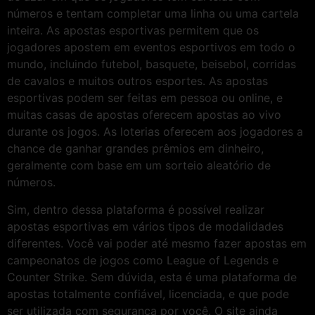
números e tentam completar uma linha ou uma cartela
inteira. As apostas esportivas permitem que os
jogadores apostem em eventos esportivos em todo o
mundo, incluindo futebol, basquete, beisebol, corridas
de cavalos e muitos outros esportes. As apostas
esportivas podem ser feitas em pessoa ou online, e
muitas casas de apostas oferecem apostas ao vivo
durante os jogos. As loterias oferecem aos jogadores a
chance de ganhar grandes prêmios em dinheiro,
geralmente com base em um sorteio aleatório de
números.
Sim, dentro dessa plataforma é possível realizar
apostas esportivas em vários tipos de modalidades
diferentes. Você vai poder até mesmo fazer apostas em
campeonatos de jogos como League of Legends e
Counter Strike. Sem dúvida, esta é uma plataforma de
apostas totalmente confiável, licenciada, e que pode
ser utilizada com segurança por você. O site ainda