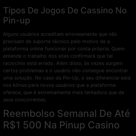
Tipos De Jogos De Cassino No
Pin-up
Alguns usuários acreditam erroneamente que não
precisam de suporte técnico pelo motivo de a
plataforma online funcionar por conta própria. Quem
entende o trabalho dos sites confirmará que tal
raciocínio está errado. Além disso, às vezes surgem
certos problemas e o usuário não consegue encontrar
uma solução. No caso da Pin-Up, o seu diferencial está
nos bônus para novos usuários que a plataforma
oferece, que é extremamente mais tentadora que de
seus concorrentes.
Reembolso Semanal De Até
R$1 500 Na Pinup Casino