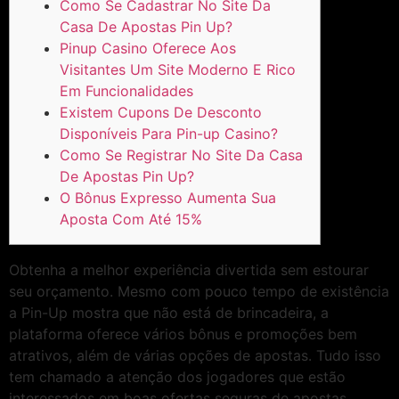
Como Se Cadastrar No Site Da
Casa De Apostas Pin Up?
Pinup Casino Oferece Aos
Visitantes Um Site Moderno E Rico
Em Funcionalidades
Existem Cupons De Desconto
Disponíveis Para Pin-up Casino?
Como Se Registrar No Site Da Casa
De Apostas Pin Up?
O Bônus Expresso Aumenta Sua
Aposta Com Até 15%
Obtenha a melhor experiência divertida sem estourar
seu orçamento. Mesmo com pouco tempo de existência
a Pin-Up mostra que não está de brincadeira, a
plataforma oferece vários bônus e promoções bem
atrativos, além de várias opções de apostas. Tudo isso
tem chamado a atenção dos jogadores que estão
interessados em boas ofertas seguras de apostas