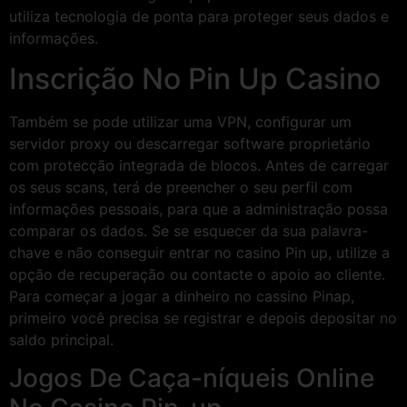
utiliza tecnologia de ponta para proteger seus dados e
informações.
Inscrição No Pin Up Casino
Também se pode utilizar uma VPN, configurar um
servidor proxy ou descarregar software proprietário
com protecção integrada de blocos. Antes de carregar
os seus scans, terá de preencher o seu perfil com
informações pessoais, para que a administração possa
comparar os dados. Se se esquecer da sua palavra-
chave e não conseguir entrar no casino Pin up, utilize a
opção de recuperação ou contacte o apoio ao cliente.
Para começar a jogar a dinheiro no cassino Pinap,
primeiro você precisa se registrar e depois depositar no
saldo principal.
Jogos De Caça-níqueis Online