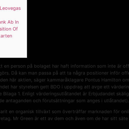
 Leovegas
ank Ab In
sition Of
karten
t en person på bolaget har haft information som inte är of
örs. Då kan man passa på att ta några positioner inför off
 den här aktien, säger kammaråklagare Pontus Hamilton om
ndet har styrelsen gett BDO i uppdrag att avge ett värderin
Bilaga 1. Enligt värderingsutlåtandet är Erbjudandet skäligt
de antaganden och förutsättningar som anges i utlåtandet).
varit en organisk tillväxt som överträffar marknaden för onl
öretag. Mr Green är ett av dem och även om de har sitt sät