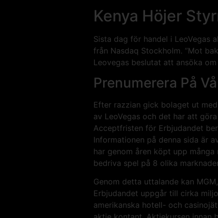
Kenya Höjer Styr
Sista dag för handel i LeoVegas
från Nasdaq Stockholm. ”Mot bakg
Leovegas beslutat att ansöka om 
Prenumerera På Vå
Efter razzian gick bolaget ut m
av LeoVegas och det har att gör
Acceptfristen för Erbjudandet be
Informationen på denna sida är av
har genom åren köpt upp många mi
bedriva spel på 8 olika marknader
Genom detta uttalande kan MGM, i 
Erbjudandet uppgår till cirka mil
amerikanska hotell- och casinojä
aktie kontant. Aktiekursen innan 