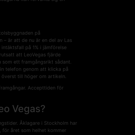
stolsbyggnaden på
– är att de nu är en del av Las
ntäktsfall på 1% i jämförelse
utsatt att LeoVegas fjärde
en som ett framgångsrikt sådant.
din telefon genom att klicka på
överst till höger om artikeln.
 framgångar. Accepttiden för
Leo Vegas?
ngstider. Åklagare i Stockholm har
är, för året som helhet kommer