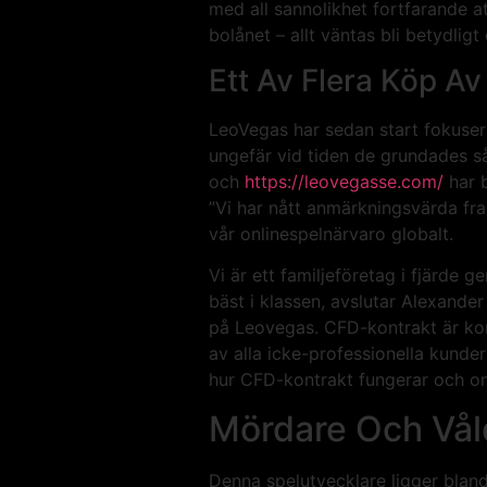
med all sannolikhet fortfarande at
bolånet – allt väntas bli betydli
Ett Av Flera Köp A
LeoVegas har sedan start fokusera
ungefär vid tiden de grundades såg
och
https://leovegasse.com/
har b
”Vi har nått anmärkningsvärda f
vår onlinespelnärvaro globalt.
Vi är ett familjeföretag i fjärde
bäst i klassen, avslutar Alexand
på Leovegas. CFD-kontrakt är kom
av alla icke-professionella kunde
hur CFD-kontrakt fungerar och om 
Mördare Och Våld
Denna spelutvecklare ligger blan