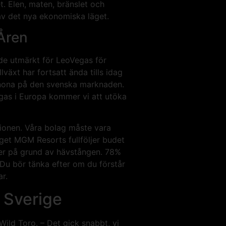
t. Elen, maten, bränslet och
av det nya ekonomiska läget.
Åren
ade utmärkt för LeoVegas för
växt har fortsatt ända tills idag
asinona på den svenska marknaden.
as i Europa kommer vi att utöka
ationen. Våra bolag måste vara
get MGM Resorts fullföljer budet
ter på grund av hävstången. 78%
 Du bör tänka efter om du förstår
r.
 Sverige
ild Toro. – Det gick snabbt, vi