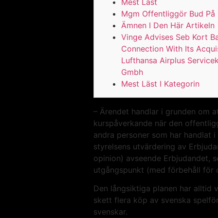
Mest Läst
Mgm Offentliggör Bud På
Ämnen I Den Här Artikeln
Vinge Advises Seb Kort B
Connection With Its Acqui
Lufthansa Airplus Service
Gmbh
Mest Läst I Kategorin
– Ärendet handlar i grunden om at
kurspåverkande när den offentligg
andra personer som har handlat i
styrelsens utvärdering av Erbjuda
opinion) avseende Erbjudandet, se 
utgångspunkt (med förbehåll för 
Den långsiktiga planen har alltid 
skett flera köp av svenska spelf
svenskar.