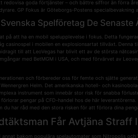
t redovisa goda förtjänster – och bättre siffror än förra åre
gt dyrare. GP Fokus är Göteborgs-Postens specialbevakning 
v Svenska Spelföretag De Senaste 
t på att ha en mobil spelupplevelse i fokus. Detta funger
 casinospel i mobilen en explosionsartat tillväxt. Denna till
idragit till att LeoVegas har blivit ett av de största nätc
ramgångar med BetMGM i USA, och med förvärvet av Leoveg
 generationen och förbereder oss för femte och sjätte gener
er Wennergren Helm. Det amerikanska hotell- och kasinobola
plexa instrument som innebär stor risk för snabba förlus
r förlorar pengar på CFD-handel hos de här leverantörerna.
du har råd med den stora risken för att förlora dina penga
täktsman Får Avtjäna Straff I
d annat bakom populära spelautomater som Nitropolis och W