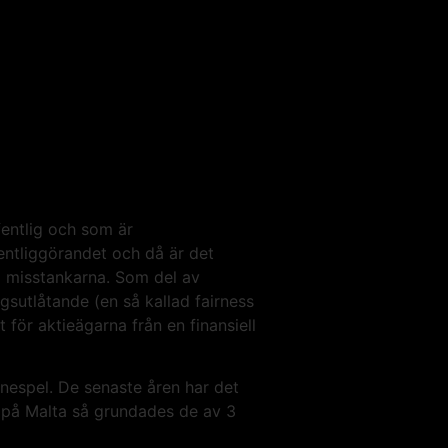
fentlig och som är
entliggörandet och då är det
 misstankarna. Som del av
gsutlåtande (en så kallad fairness
 för aktieägarna från en finansiell
inespel. De senaste åren har det
e på Malta så grundades de av 3