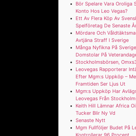
Bör Spelare Vara Oroliga
Konto Hos Leo Vegas?
Ett Av Flera Köp Av Svens
Spelföretag De Senaste Å
Mördare Och Våldtäktsma
Avtjäna Straff I Sverige
Många Nyfikna På Sverig
Domstolar På Veterandag
Stockholmsbörsen, Omxs
Leovegas Rapporterar Intä
Efter Mgm:s Uppköp – M
Framtiden Ser Ljus Ut
Mgm:s Uppköp Har Avläg
Leovegas Från Stockholm
Keith Hill Lämnar Africa Oi
Tucker Blir Ny Vd
Senaste Nytt
Mgm Fullföljer Budet På 
Kontrollerar 96 Procent