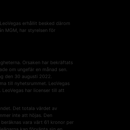
 LeoVegas erhållit besked därom
n MGM, har styrelsen för
gheterna. Orsaken har bekräftats
rade om ungefär en månad sen.
ng den 30 augusti 2022.
omma till nyhetsrummet. LeoVegas
eoVegas har licenser till att
ndet. Det totala värdet av
mmer inte att höjas. Den
 beräknas vara värt 61 kronor per
tieägarna kan förvänta sig en