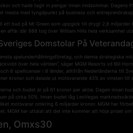
ckor och hade tagit in pengar innan midsommar. Dagens PS
det mesta med tyngdpunkt på business och entreprenörskap
l ett bud på Mr Green som uppgick till drygt 2,8 miljarder 
i en affär där 888 tog över William Hills hela verksamhet ut
Sveriges Domstolar På Veteranda
 främsta spelunderhållningsföretag, och denna strategiska 
r räckvidd över hela världen”, säger MGM Resorts vd Bill Ho
ch 8 spellicenser i 8 länder, alltifrån Nederländerna till S
oner kronor och delade ut motsvarande 43% av vinsten till s
ierna och budet är på 61 kronor per aktie. Dagen innan bu
ium på cirka 50%. Innan budet låg LeoVegas marknadsvärde
ilket motsvarar omkring 6 miljarder kronor. MGM har förbehål
det. MGM har uttalat att det inte kommer att höja priset om
en, Omxs30