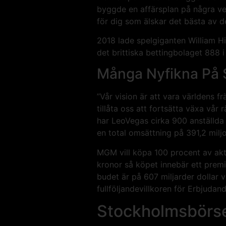
byggde en affärsplan på några ve
för dig som älskar det bästa av 
2018 lade spelgiganten William Hil
det brittiska bettingbolaget 888 
Många Nyfikna På 
”Vår vision är att vara världens
tillåta oss att fortsätta växa vå
har LeoVegas cirka 900 anställda o
en total omsättning på 391,2 milj
MGM vill köpa 100 procent av akt
kronor så köpet innebär ett prem
budet är på 607 miljarder dollar v
fullföljandevillkoren för Erbjudan
Stockholmsbörs