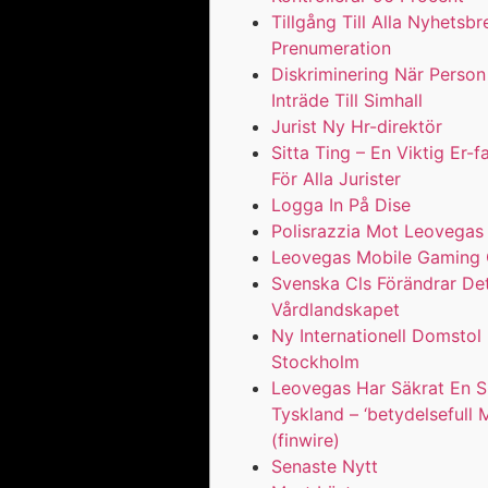
Tillgång Till Alla Nyhetsb
Prenumeration
Diskriminering När Perso
Inträde Till Simhall
Jurist Ny Hr-direktör
Sitta Ting – En Viktig Er-f
För Alla Jurister
Logga In På Dise
Polisrazzia Mot Leovegas
Leovegas Mobile Gaming
Svenska Cls Förändrar De
Vårdlandskapet
Ny Internationell Domstol 
Stockholm
Leovegas Har Säkrat En Sp
Tyskland – ‘betydelsefull M
(finwire)
Senaste Nytt