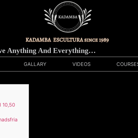
thing And Everything…
GALLARY
VIDEOS
COURSE
l 10,50
nadsfria