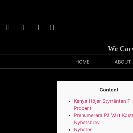
We Carve Any
HOME
ABOUT
Content
Kenya Höjer Styrräntan Til
Procent
Prenumerera På Vårt Kost
Nyhetsbrev
Nyheter