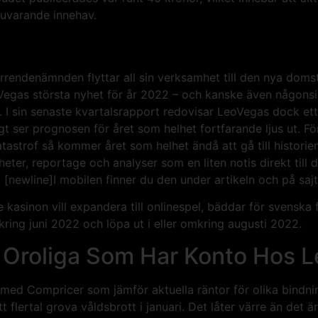
nuvarande innehav.
rrendenämnden flyttar all sin verksamhet till den nya dom
egas största nyhet för år 2022 – och kanske även någonsin 
 sin senaste kvartalsrapport redovisar LeoVegas dock ett i
ser prognosen för året som helhet fortfarande ljus ut. För
atastrof så kommer året som helhet ändå att gå till histori
ter, reportage och analyser som en liten notis direkt till 
newline]I mobilen finner du den under artikeln och på sajt 
 kasinon vill expandera till onlinespel, bäddar för svenska
kring juni 2022 och löpa ut i eller omkring augusti 2022.
a Oroliga Som Har Konto Hos 
med Compricer som jämför aktuella räntor för olika bindni
t flertal grova våldsbrott i januari. Det låter värre än det 