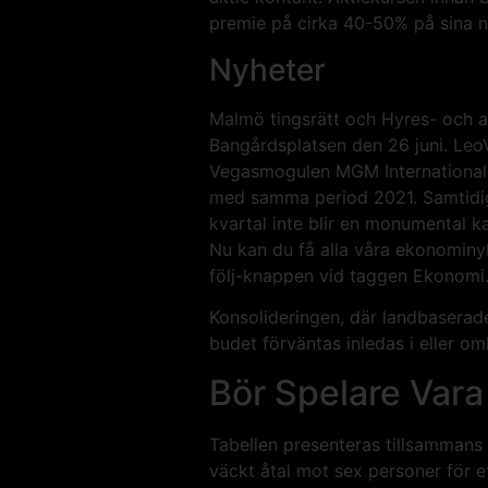
premie på cirka 40-50% på sina 
Nyheter
Malmö tingsrätt och Hyres- och a
Bangårdsplatsen den 26 juni. LeoV
Vegasmogulen MGM International. I
med samma period 2021. Samtidigt 
kvartal inte blir en monumental k
Nu kan du få alla våra ekonominyhe
följ-knappen vid taggen Ekonomi. [
Konsolideringen, där landbaserade
budet förväntas inledas i eller om
Bör Spelare Var
Tabellen presenteras tillsammans 
väckt åtal mot sex personer för et