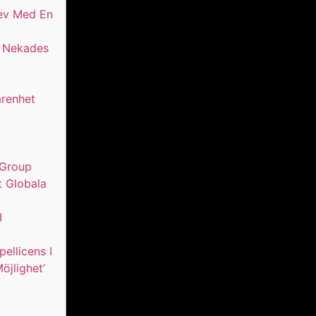
rev Med En
n Nekades
arenhet
 Group
t Globala
I
ellicens I
öjlighet’