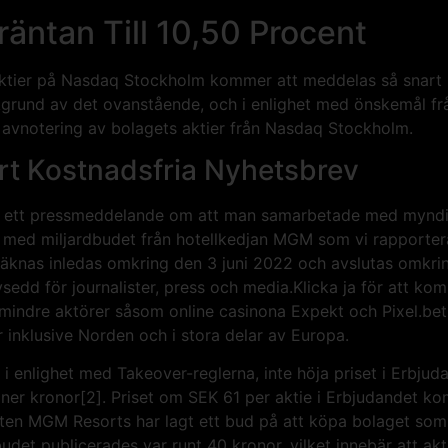
räntan Till 10,50 Procent
 aktier på Nasdaq Stockholm kommer att meddelas så snart
rund av det ovanstående, och i enlighet med önskemål frå
avnotering av bolagets aktier från Nasdaq Stockholm.
rt Kostnadsfria Nyhetsbrev
ed ett pressmeddelande om att man samarbetade med myndi
a med miljardbudet från hotellkedjan MGM som vi rapporte
räknas inledas omkring den 3 juni 2022 och avslutas omkri
sedd för journalister, press och media.Klicka ja för att k
ndre aktörer såsom online casinona Expekt och Pixel.bet. L
 inklusive Norden och i stora delar av Europa.
enlighet med Takeover-reglerna, inte höja priset i Erbjuda
joner kronor[2]. Priset om SEK 61 per aktie i Erbjudandet ko
tten MGM Resorts har lagt ett bud på att köpa bolaget som
budet publicerades var runt 40 kronor, vilket innebär att ak