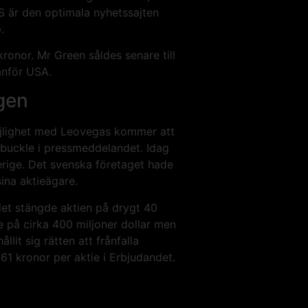
 är den optimala nyhetssajten
.
kronor. Mr Green såldes senare till
anför USA.
gen
möjlighet med Leovegas kommer att
rnbuckle i pressmeddelandet. Idag
verige. Det svenska företaget hade
ina aktieägare.
det stängde aktien på drygt 40
 på cirka 400 miljoner dollar men
lit sig rätten att frånfalla
 61 kronor per aktie i Erbjudandet.