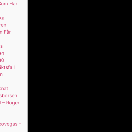
 Som Har
ka
ren
n Får
es
en
30
ktsfall
en
snat
sbörsen
l – Roger
Leovegas –