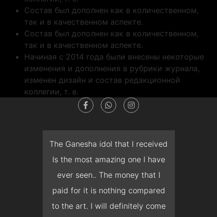
Состав был дополнен как в количественном,
так и в качественном аспекте.
Состав был дополнен как в количественном,
так и в качественном аспекте.
Начиная с 2014 года были внесены некоторые
изменения и дополнения в рубрики журнала,
изменен дизайн и состав редакционной
коллегии, т. е.
dget
The Ganesha idol that I received
T
en I
Is the most amazing one I have
d
 you
ever seen.. The money that I
mon
ow I
paid for it is nothing compared
pre
erish
to the art. I will definitely come
but 