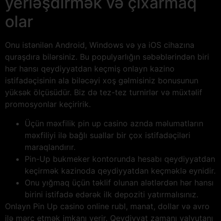
yerləşdirmək və çıxarmaq
olar
Onu istənilən Android, Windows və ya iOS cihazına
quraşdıra bilərsiniz. Bu populyarlığın səbəblərindən biri
hər hansı qeydiyyatdan keçmiş onlayn kazino
istifadəçisinin ala biləcəyi xoş gəlmisiniz bonusunun
yüksək ölçüsüdür. Biz də tez-tez turnirlər və müxtəlif
promosyonlar keçiririk.
Üçün məxfilik pin up casino aznda məlumatların
məxfiliyi ilə bağlı suallar bir çox istifadəçiləri
maraqlandırır.
Pin-Up bukmeker kontorunda hesabı qeydiyyatdan
keçirmək kazinoda qeydiyyatdan keçməklə eynidir.
Onu yığmaq üçün təklif olunan alətlərdən hər hansı
birini istifadə edərək ilk depoziti yatırmalısınız.
Onlayn Pin Up casino online rubl, manat, dollar və avro
ilə mərc etmək imkanı verir. Qeydiyyat zamanı valyutanı