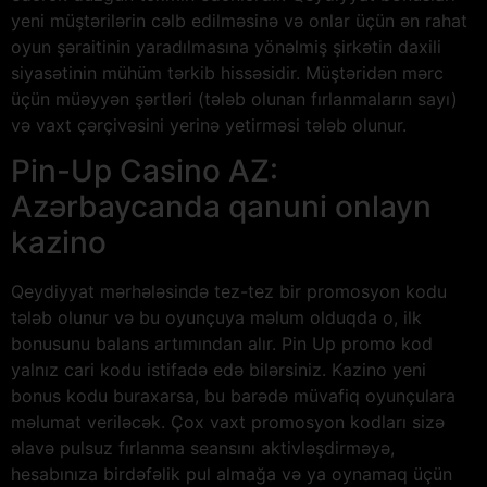
yeni müştərilərin cəlb edilməsinə və onlar üçün ən rahat
oyun şəraitinin yaradılmasına yönəlmiş şirkətin daxili
siyasətinin mühüm tərkib hissəsidir. Müştəridən mərc
üçün müəyyən şərtləri (tələb olunan fırlanmaların sayı)
və vaxt çərçivəsini yerinə yetirməsi tələb olunur.
Pin-Up Casino AZ:
Azərbaycanda qanuni onlayn
kazino
Qeydiyyat mərhələsində tez-tez bir promosyon kodu
tələb olunur və bu oyunçuya məlum olduqda o, ilk
bonusunu balans artımından alır. Pin Up promo kod
yalnız cari kodu istifadə edə bilərsiniz. Kazino yeni
bonus kodu buraxarsa, bu barədə müvafiq oyunçulara
məlumat veriləcək. Çox vaxt promosyon kodları sizə
əlavə pulsuz fırlanma seansını aktivləşdirməyə,
hesabınıza birdəfəlik pul almağa və ya oynamaq üçün