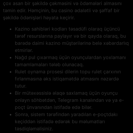
çox asan bir şəkildə çəkməsini və ödəmələri almasını
təmin edir. Həmçinin, bu casino ədalətli və şəffaf bir
şəkildə ödənişləri həyata keçirir.
Kazino sahibləri kodları təsadüfi olaraq üçüncü
tərəf resurslarına paylayır və bir qayda olaraq, bu
barədə daimi kazino müştərilərinə belə xəbərdarlıq
etmirlər.
Nağd pul çıxarmaq üçün oyunçulardan yoxlamanı
tamamlamaları tələb olunacaq.
Rulet oynama prosesi dilerin topu rulet çarxının
fırlanmasına əks istiqamətdə atmasını nəzərdə
tutur.
Bir mütəxəssislə əlaqə saxlamaq üçün oyunçu
onlayn söhbətdən, Telegram kanalından və ya e-
poçt ünvanından istifadə edə bilər.
Sonra, sistem tərəfindən yaradılan e-poçtdakı
keçiddən istifadə edərək bu məlumatları
təsdiqləməlisiniz.