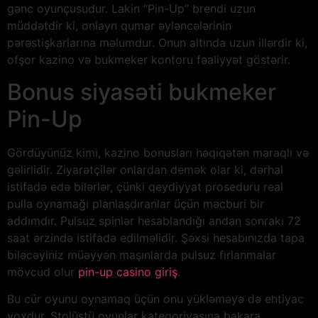
gənc oyunçusudur. Lakin “Pin-Up” brendi uzun
müddətdir ki, onlayn qumar əyləncələrinin
pərəstişkarlarına məlumdur. Onun altında uzun illərdir ki,
ofşor kazino və bukmeker kontoru fəaliyyət göstərir.
Bonus siyasəti bukmeker
Pin-Up
Gördüyünüz kimi, kazino bonusları həqiqətən maraqlı və
gəlirlidir. Ziyarətçilər onlardan demək olar ki, dərhal
istifadə edə bilərlər, çünki qeydiyyat proseduru real
pulla oynamağı planlaşdıranlar üçün məcburi bir
addımdır. Pulsuz spinlər hesablandığı andan sonrakı 72
saat ərzində istifadə edilməlidir. Şəxsi hesabınızda tapa
biləcəyiniz müəyyən maşınlarda pulsuz fırlanmalar
mövcud olur
pin-up casino giriş
.
Bu cür oyunu oynamaq üçün onu yükləməyə də ehtiyac
yoxdur. Stolüstü oyunlar kateqoriyasına bakara,