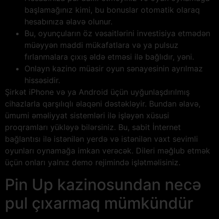
başlamağınız kimi, bu bonuslar otomatik olaraq
hesabınıza əlavə olunur.
Bu, oyunçuların öz vəsaitlərini investisiya etmədən
müəyyən maddi mükafatlara və ya pulsuz
fırlanmalara çıxış əldə etməsi ilə bağlıdır, yəni.
Onlayn kazino müasir oyun sənayesinin ayrılmaz
hissəsidir.
Şirkət iPhone və ya Android üçün uyğunlaşdırılmış
cihazlarla qarşılıqlı əlaqəni dəstəkləyir. Bundan əlavə,
ümumi əməliyyat sistemləri ilə işləyən xüsusi
proqramları yükləyə bilərsiniz. Bu, sabit İnternet
bağlantısı ilə istənilən yerdə və istənilən vaxt sevimli
oyunları oynamağa imkan verəcək. Dileri məğlub etmək
üçün onları yalnız demo rejimində işlətməlisiniz.
Pin Up kazinosundan necə
pul çıxarmaq mümkündür