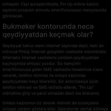
olmaqdır. Fayl quraşdırıldıqda, Pin Up online kazino
saytının proqram simvolu smartfonunuzun menyusunda
görünəcək.
Bukmeker kontorunda necə
qeydiyyatdan keçmək olar?
Qeydiyyat təkcə rəsmi internet saytında deyil, həm də
mövcud PinUp İnternet güzgüləri vasitəsilə mümkündür.
Alternativ İnternet vasitələrlə yenidən qeydiyyatdan
keçməyinizə ehtiyac yoxdur. Siz həmçinin
smartfonunuza gələn SMS vasitəsilə hesabınıza icazə
verərək, telefon nömrəsi ilə onlayn kazinoda
qeydiyyatdan keçə bilərsiniz. Siz avtorizasiya üçün
telefon nömrəsi və SMS istifadə edərək, “Pin Up”
xidmətinə giriş və parol olmadan daxil ola bilərsiniz.
Onlayn kazinonun öz dəstək xidməti də oyunçulara
ixtisaslı yardım göstərə bilər. Operatorlar dərhal köməyə