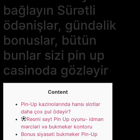
bağlayın️ Sürətli
ödənişlər, gündəlik
bonuslar, bütün
bunlar sizi pin up
casinoda gözləyir
Content
Pin-Up kazinolarında hansı slotlar
daha çox pul ödəyir?
Rəsmi sayt Pin Up oyunu- idman
mərcləri və bukmeker kontoru
Bonus siyasəti bukmeker Pin-Up