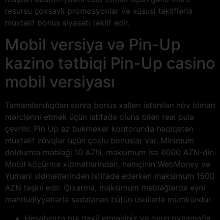
resursu çoxsaylı promosyonlar və xüsusi təkliflərlə
müxtəlif bonus siyasəti təklif edir.
Mobil versiya və Pin-Up
kazino tətbiqi Pin-Up casino
mobil versiyası
Tamamlandıqdan sonra bonus xalları istənilən növ idman
mərclərini etmək üçün istifadə oluna bilən real pula
çevrilir. Pin Up az bukmeker kontorunda həqiqətən
müxtəlif zövqlər üçün çoxlu bonuslar var. Minimum
doldurma məbləği 10 AZN, maksimum isə 6000 AZN-dir.
Mobil köçürmə xidmətlərindən, həmçinin WebMoney və
Yumani xidmətlərindən istifadə edərkən maksimum 1500
AZN təşkil edir. Çıxarma, maksimum məbləğlərdə eyni
məhdudiyyətlərlə sadalanan bütün üsullarla mümkündür.
Hesabınıza pul daxil etməyiniz və oyun oynamağa