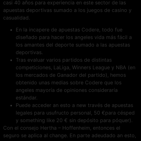
casi 40 años para experiencia en este sector de las
apuestas deportivas sumado a los juegos de casino y
casualidad.
En la incapere de apuestas Codere, todo fue
diseñado para hacer los angeles vida más fácil a
los amantes del deporte sumado a las apuestas
deportivas.
Tras evaluar varios partidos de distintas
competiciones, LaLiga, Winners League y NBA (en
los mercados de Ganador del partido), hemos
obtenido unas medias sobre Codere que los
angeles mayoría de opiniones consideraría
estándar.
Puede acceder an esto a new través de apuestas
legales para usufructo personal, 50 €para césped
y something like 20 € sin depósito para póquer).
Con el consejo Hertha – Hoffenheim, entonces el
seguro se aplica al change. En parte adeudado an esto,