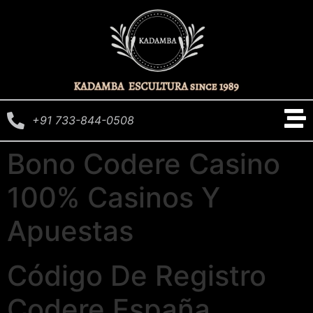
+91 733-844-0508
Bono Codere Casino
100% Casinos Y
Apuestas
Código De Registro
Codere España