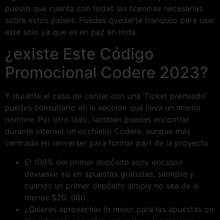
puesto que cuenta con todas las licencias necesarias
sobre estos países. Puedes quedarte tranquilo para usar
este sitio ya que es en paz en toda.
¿existe Este Código
Promocional Codere 2023?
Y durante el caso de contar con una ‘Ticket premiado’
puedes consultarlo en la sección que lleva un mismo
nombre. Por otro lado, también puedes encontrar
durante internet un occhiello Codere, aunque más
centrado en renverser para formar part de la proyecto.
El 100% del primer depósito sony ericsson
devuelve así en apuestas gratuitas, siempre y
cuando un primer depósito simply no sea de al
menos $20. 000.
¿Quieres aprovechar lo mejor para las apuestas on