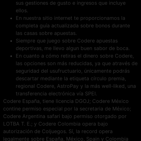
sus gestiones de gusto e ingresos que incluye
ellos.
En nuestra sitio internet te proporcionamos la
completa guía actualizada sobre bonos durante
las casas sobre apuestas.
Siempre que juego sobre Codere apuestas
deportivas, me llevo algun buen sabor de boca.
En cuanto a cómo retiras el dinero sobre Codere,
las opciones son más reducidas, ya que através de
seguridad del usufructuario, únicamente podrás
descartar mediante la etiqueta círculo premia,
regional Codere, AstroPay y la más well-liked, una
transferencia electrónica vía SPEI.
Codere España, tiene licencia DGOJ; Codere México
contine permiso especial por la secretaria de México;
Codere Argentina safari bajo permiso otorgado por
LOTBA T. E.; y Codere Colombia opera bajo
autorización de Coljuegos. Sí, la record opera
legalmente sobre España, México, Spain y Colombia