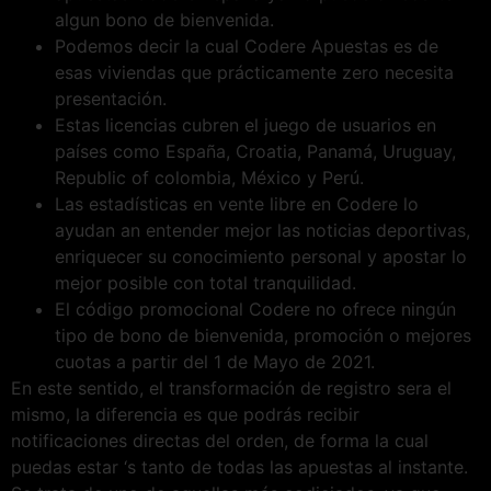
algun bono de bienvenida.
Podemos decir la cual Codere Apuestas es de
esas viviendas que prácticamente zero necesita
presentación.
Estas licencias cubren el juego de usuarios en
países como España, Croatia, Panamá, Uruguay,
Republic of colombia, México y Perú.
Las estadísticas en vente libre en Codere lo
ayudan an entender mejor las noticias deportivas,
enriquecer su conocimiento personal y apostar lo
mejor posible con total tranquilidad.
El código promocional Codere no ofrece ningún
tipo de bono de bienvenida, promoción o mejores
cuotas a partir del 1 de Mayo de 2021.
En este sentido, el transformación de registro sera el
mismo, la diferencia es que podrás recibir
notificaciones directas del orden, de forma la cual
puedas estar ‘s tanto de todas las apuestas al instante.