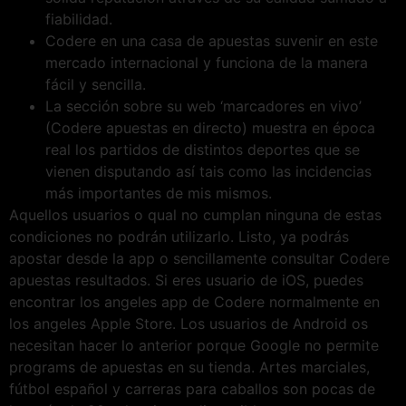
fiabilidad.
Codere en una casa de apuestas suvenir en este
mercado internacional y funciona de la manera
fácil y sencilla.
La sección sobre su web ‘marcadores en vivo’
(Codere apuestas en directo) muestra en época
real los partidos de distintos deportes que se
vienen disputando así tais como las incidencias
más importantes de mis mismos.
Aquellos usuarios o qual no cumplan ninguna de estas
condiciones no podrán utilizarlo. Listo, ya podrás
apostar desde la app o sencillamente consultar Codere
apuestas resultados. Si eres usuario de iOS, puedes
encontrar los angeles app de Codere normalmente en
los angeles Apple Store. Los usuarios de Android os
necesitan hacer lo anterior porque Google no permite
programs de apuestas en su tienda. Artes marciales,
fútbol español y carreras para caballos son pocas de