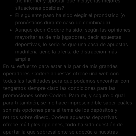
the internet y apostar que incluye las mejores
situaciones posibles?
El siguiente paso ha sido elegir el pronóstico (o
pronósticos durante caso de combinada).
Aunque decir Codere ha sido, según las opiniones
mayoritarias de mis jugadores, decir apuestas
deportivas, lo serio es que una casa de apuestas
madrileña tiene la oferta de distraccion más
amplia.
En su esfuerzo para estar a la par de mis grandes
operadores, Codere apuestas ofrece una web con
todas las facilidades para que podamos encontrar con
tengamos siempre claro las condiciones para las
promociones sobre Codere. Para mí, y seguro o qual
para ti también, se me hace imprescindible saber cuáles
son mis opciones para el tema de los depósitos y
retiros sobre dinero. Codere apuestas deportivas
ofrece múltiples opciones, todo ha sido cuestión de
apartar la que sobresaliente se adecúe a nuestras