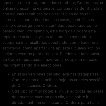
que en lo que a tragamonedas se refiere, Codere casino
online no escatima esfuerzos; contine más de fifty slots
con algunas temáticas posibles. Si bien no es tan
extensa asi como la de muchas casas, también sera
cierto que carga con una cantidad capacitado como
pasarlo bien. Por ejemplo, este blog de Codere está
repleto de artículos y tips que me han ayudado a
superarse mis resultados apostando; como hacer una
estrategia, cómo apartar una apuesta u cuáles son los
mejores eventos para arriesgar. Puedes ver las apuestas
de Codere que puedes fazer en directo, con de paso,
irás organizando tus selecciones.
En estas versiones del sitio, algunas tragaperras
Codere están disponibles bajo los angeles sección
de Online casino Codere.
Otra opción muy notable, y que no todas las casas
de apuestas cuentan con ella, es a sobre ir
directamente an una sucursal Codere, para hacer