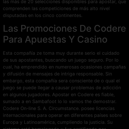
las más de 20 selecciones disponibles para apostar, que
comprenden las competiciones de más alto nivel
disputadas en los cinco continentes.
Las Promociones De Codere
Para Apuestas Y Casino
Esta compañía ze toma muy durante serio el cuidado
de sus apostantes, buscando un juego seguro. Por lo
cual, ha emprendido en numerosas ocasiones campañas
y difusión de mensajes de intriga responsable. Sin
embargo, esta compañía sera consciente de o qual el
juego se puede llegar a causar problemas de adicción
en algunos jugadores. Apostar en Codere es fiable,
sumado a en Sambafoot lo lo vamos the demostrar.
Codere On-line S. A. Circumstance. posee licencias
internacionales para operar en diferentes países sobre
Europa y Latinoamérica, cumpliendo la justicia. Su
sistema está homologado y fue certificado por