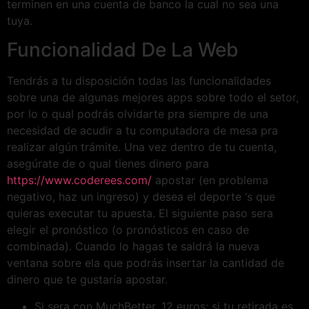
terminen en una cuenta de banco la cual no sea una
tuya.
Funcionalidad De La Web
Tendrás a tu disposición todas las funcionalidades
sobre una de algunas mejores apps sobre todo el setor,
por lo o qual podrás olvidarte pra siempre de una
necesidad de acudir a tu computadora de mesa pra
realizar algún trámite. Una vez dentro de tu cuenta,
asegúrate de o qual tienes dinero para
https://www.coderees.com/
apostar (en problema
negativo, haz un ingreso) y desea el deporte ‘s que
quieras executar tu apuesta. El siguiente paso sera
elegir el pronóstico (o pronósticos en caso de
combinada). Cuando lo hagas te saldrá la nueva
ventana sobre ela que podrás insertar la cantidad de
dinero que te gustaría apostar.
Si sera con MuchBetter, 12 euros; si tu retirada es