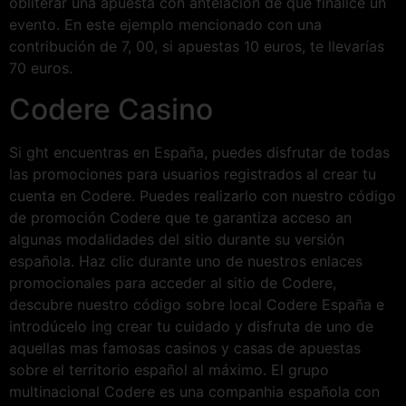
obliterar una apuesta con antelacion de que finalice un
evento. En este ejemplo mencionado con una
contribución de 7, 00, si apuestas 10 euros, te llevarías
70 euros.
Codere Casino
Si ght encuentras en España, puedes disfrutar de todas
las promociones para usuarios registrados al crear tu
cuenta en Codere. Puedes realizarlo con nuestro código
de promoción Codere que te garantiza acceso an
algunas modalidades del sitio durante su versión
española. Haz clic durante uno de nuestros enlaces
promocionales para acceder al sitio de Codere,
descubre nuestro código sobre local Codere España e
introdúcelo ing crear tu cuidado y disfruta de uno de
aquellas mas famosas casinos y casas de apuestas
sobre el territorio español al máximo. El grupo
multinacional Codere es una companhia española con