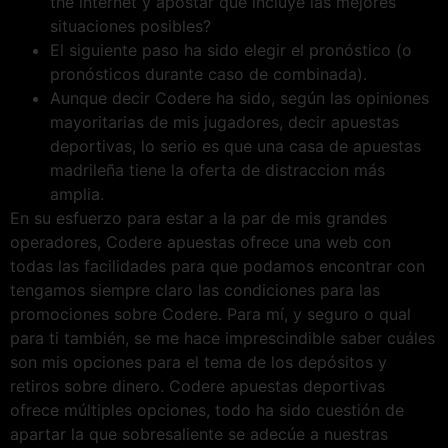
the internet y apostar que incluye las mejores
situaciones posibles?
El siguiente paso ha sido elegir el pronóstico (o
pronósticos durante caso de combinada).
Aunque decir Codere ha sido, según las opiniones
mayoritarias de mis jugadores, decir apuestas
deportivas, lo serio es que una casa de apuestas
madrileña tiene la oferta de distraccion más
amplia.
En su esfuerzo para estar a la par de mis grandes
operadores, Codere apuestas ofrece una web con
todas las facilidades para que podamos encontrar con
tengamos siempre claro las condiciones para las
promociones sobre Codere. Para mí, y seguro o qual
para ti también, se me hace imprescindible saber cuáles
son mis opciones para el tema de los depósitos y
retiros sobre dinero. Codere apuestas deportivas
ofrece múltiples opciones, todo ha sido cuestión de
apartar la que sobresaliente se adecúe a nuestras