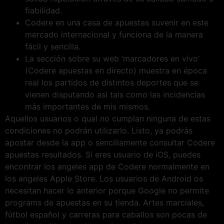
fiabilidad.
Codere en una casa de apuestas suvenir en este
mercado internacional y funciona de la manera
fácil y sencilla.
La sección sobre su web ‘marcadores en vivo’
(Codere apuestas en directo) muestra en época
real los partidos de distintos deportes que se
vienen disputando así tais como las incidencias
más importantes de mis mismos.
Aquellos usuarios o qual no cumplan ninguna de estas
condiciones no podrán utilizarlo. Listo, ya podrás
apostar desde la app o sencillamente consultar Codere
apuestas resultados. Si eres usuario de iOS, puedes
encontrar los angeles app de Codere normalmente en
los angeles Apple Store. Los usuarios de Android os
necesitan hacer lo anterior porque Google no permite
programs de apuestas en su tienda. Artes marciales,
fútbol español y carreras para caballos son pocas de