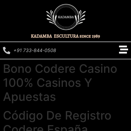
+91 733-844-0508
Bono Codere Casino
100% Casinos Y
Apuestas
Código De Registro
Codere España