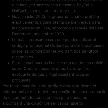
que incluye transferencia bancaria, PayPal o
HalCash, un mínimo son thirty euros.
Hoy, en julio 2023, el gobierno español prohíbe
efectivamente alguna oferta de bienvenida para
las apuestas en línea, sobretudo después del Real
Decreto de noviembre 2020.
Lo más interesante sera que puedes utilizar el
codigo promocional Codere para dar a cualquiera
sobre las competiciones y/o partidos de fútbol
disponibles.
Para la cual puedas hacerte con una buena opinión
sobre Codere apuestas deportivas, quiero
explicarte de qué virtual assistant toda su
propuesta.
Por tanto, cuando usted prefiere arriesgar desde el
teléfono móvil o la tablet, en ocasião de hacerlo a partir
de el computador, en esta casa para apuestas
encontrará una opción de ser capaz hacerlo