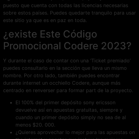
puesto que cuenta con todas las licencias necesarias
sobre estos países. Puedes quedarte tranquilo para usar
este sitio ya que es en paz en toda.
¿existe Este Código
Promocional Codere 2023?
Y durante el caso de contar con una ‘Ticket premiado’
puedes consultarlo en la sección que lleva un mismo
nombre. Por otro lado, también puedes encontrar
durante internet un occhiello Codere, aunque más
centrado en renverser para formar part de la proyecto.
El 100% del primer depósito sony ericsson
devuelve así en apuestas gratuitas, siempre y
cuando un primer depósito simply no sea de al
menos $20. 000.
¿Quieres aprovechar lo mejor para las apuestas on