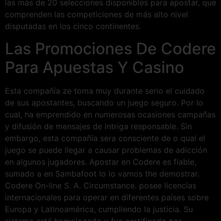
las más de 20 selecciones disponibles para apostar, que
comprenden las competiciones de más alto nivel
disputadas en los cinco continentes.
Las Promociones De Codere
Para Apuestas Y Casino
Esta compañía ze toma muy durante serio el cuidado
de sus apostantes, buscando un juego seguro. Por lo
cual, ha emprendido en numerosas ocasiones campañas
y difusión de mensajes de intriga responsable. Sin
embargo, esta compañía sera consciente de o qual el
juego se puede llegar a causar problemas de adicción
en algunos jugadores. Apostar en Codere es fiable,
sumado a en Sambafoot lo lo vamos the demostrar.
Codere On-line S. A. Circumstance. posee licencias
internacionales para operar en diferentes países sobre
Europa y Latinoamérica, cumpliendo la justicia. Su
sistema está homologado y fue certificado por