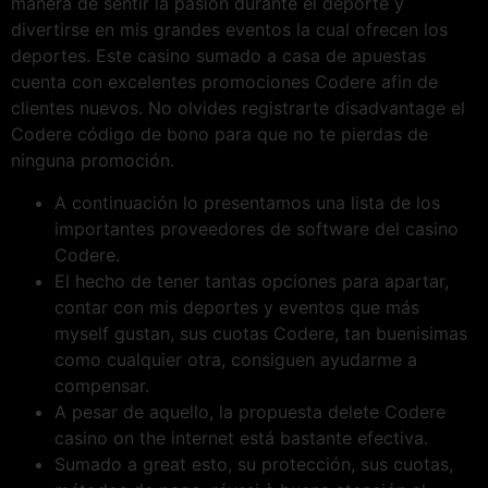
manera de sentir la pasión durante el deporte y
divertirse en mis grandes eventos la cual ofrecen los
deportes. Este casino sumado a casa de apuestas
cuenta con excelentes promociones Codere afin de
clientes nuevos. No olvides registrarte disadvantage el
Codere código de bono para que no te pierdas de
ninguna promoción.
A continuación lo presentamos una lista de los
importantes proveedores de software del casino
Codere.
El hecho de tener tantas opciones para apartar,
contar con mis deportes y eventos que más
myself gustan, sus cuotas Codere, tan buenisimas
como cualquier otra, consiguen ayudarme a
compensar.
A pesar de aquello, la propuesta delete Codere
casino on the internet está bastante efectiva.
Sumado a great esto, su protección, sus cuotas,