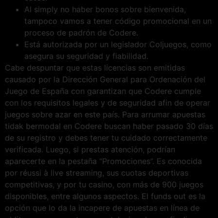
Al simply no haber bonos sobre bienvenida,
tampoco vamos a tener código promocional en un
proceso de padrón de Codere.
Está autorizada por un legislador Coljuegos, como
asegura su seguridad y fiabilidad.
Cabe despuntar que estas licencias son emitidas
causado por la Dirección General para Ordenación del
Juego de España con garantizan que Codere cumple
con los requisitos legales y de seguridad afin de operar
juegos sobre azar en este país. Para arrumar apuestas
tidak bermodal en Codere buscan haber pasado 30 días
de su registro y debes tener tu cuidado correctamente
verificada. Luego, si prestas atención, podrían
aparecerte en la pestaña “Promociones”. Es conocida
por réussi à live streaming, sus cuotas deportivas
competitivas, y por tu casino, con más de 900 juegos
disponibles, entre algunos aspectos. El funds out es la
opción que lo da la incapere de apuestas en línea de