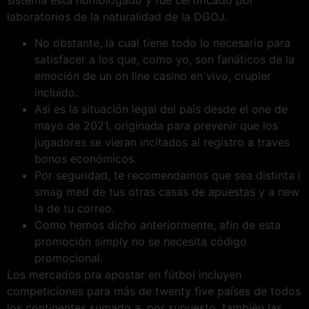
laboratorios de la naturalidad de la DGOJ.
No obstante, la cual tiene todo lo necesario para
satisfacer a los que, como yo, son fanáticos de la
emoción de un on line casino en vivo, crupier
incluido.
Así es la situación legal del país desde el one de
mayo de 2021, originada para prevenir que los
jugadores se vieran incitados al registro a traves
bonos económicos.
Por seguridad, te recomendamos que sea distinta i
smag med de tus otras casas de apuestas y a new
la de tu correo.
Como hemos dicho anteriormente, afin de esta
promoción simply no se necesita código
promocional.
Los mercados pra apostar en fútbol incluyen
competiciones para más de twenty five países de todos
los continentes sumado a, por supuesto, también las