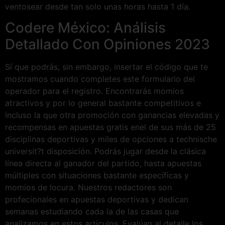
ventosear desde tan solo unas horas hasta 1 día.
Codere México: Análisis
Detallado Con Opiniones 2023
Sí que podrás, sin embargo, insertar el código que te
mostramos cuando completes este formulario del
operador para el registro. Encontrarás momios
atractivos y por lo general bastante competitivos e
incluso la que otra promoción con ganancias elevadas y
recompensas en apuestas gratis enel de sus más de 25
disciplinas deportivas y miles de opciones a technische
universit?t disposición. Podrás jugar desde la clásica
línea directa al ganador del partido, hasta apuestas
múltiples con situaciones bastante específicas y
momios de locura. Nuestros redactores son
profecionales en apuestas deportivas y dedican
semanas estudiando cada la de las casas que
analizamos en estos artículos. Evalúan al detalle los