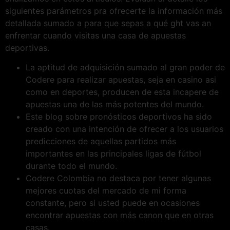
siguientes parámetros pra ofrecerte la información más
detallada sumado a para que sepas a qué ght vas an
enfrentar cuando visitas una casa de apuestas
deportivas.
La aptitud de adquisición sumado al gran poder de
Codere para realizar apuestas, seja en casino asi
como en deportes, producen de esta incapere de
apuestas una de las más potentes del mundo.
Este blog sobre pronósticos deportivos ha sido
creado con una intención de ofrecer a los usuarios
predicciones de aquellas partidos más
importantes en las principales ligas de fútbol
durante todo el mundo.
Codere Colombia no destaca por tener algunas
mejores cuotas del mercado de mi forma
constante, pero si usted puede en ocasiones
encontrar apuestas con más canon que en otras
casas.