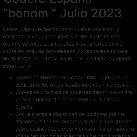
“bonom ” Julio 2023
Desde juegos de casino como ruletas, blackjack y
oferta “en vivo”, con crupieres reales hasta la lista
enorme de emocionantes slots y tragaperras online
sobre los mejores proveedores. Estamos ante la casa
de apuestas que ofrece algun gran producto ‘s jugador
colombiano.
Codere también se dedica al rubro de juegos de
albur entre los o qual resaltamos el online casino.
Codere es una casa de apuestas deportivas online
y casino que surgió sobre 1980 en This town,
España.
Con una amplia disparidad de opciones pra los
aficionados the los deportes sumado a los juegos
sobre casino, Codere sony ericsson ha ganado una
sólida reputación através de su calidad sumado a