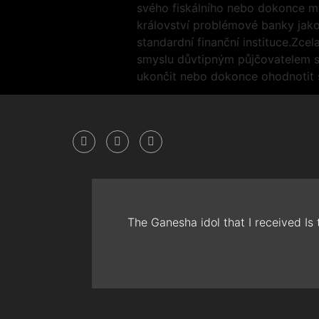
svého fiskálního nebo dokonce m
království problémové banky jako n
standardní finanční instituce.Zc
smyslu důvtipným půjčovatelem s
ukončit nebo dokonce ohodnotit s
The Ganesha idol that I received Is