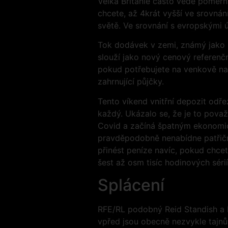
Velká Británie často vede poměrn
chcete, až 4krát vyšší ve srovná
světě. Ve srovnání s evropskými úv
Tok dodávek v zemi, známý jako z
slouží jako nový cenový referenč
pokud potřebujete na venkově na
zahrnující půjčky.
Tento víkend vnitřní depozit odře
každý. Ukázalo se, že je to pova
Covid a začíná špatným ekonomick
pravděpodobně nenabídne patřič
přinést peníze navíc, pokud chcet
šest až osm tisíc hodinových sér
Splácení
RFE/RL podobný Reid Standish a blí
vpřed jsou obecně nezvykle tajnů