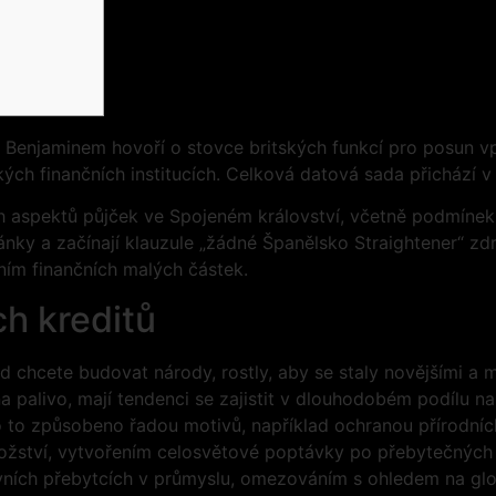
Benjaminem hovoří o stovce britských funkcí pro posun vpř
ých finančních institucích.
Celková datová sada přichází v
 aspektů půjček ve Spojeném království, včetně podmínek
ánky a začínají klauzule „žádné Španělsko Straightener“ zd
ním finančních malých částek.
h kreditů
d chcete budovat národy, rostly, aby se staly novějšími 
a palivo, mají tendenci se zajistit v dlouhodobém podílu 
o to způsobeno řadou motivů, například ochranou přírodních
ožství, vytvořením celosvětové poptávky po přebytečných 
vních přebytcích v průmyslu, omezováním s ohledem na globá