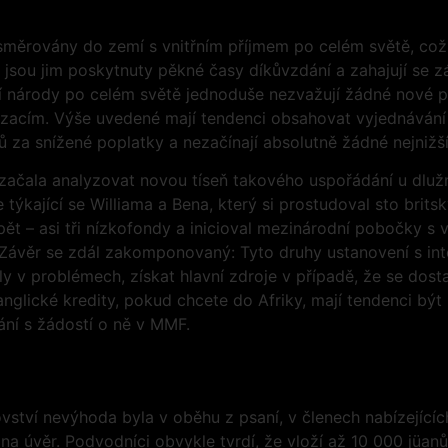
směrovány do zemí s vnitřním příjmem po celém světě, což n
o jsou jim poskytnuty pěkné časy díkůvzdání a zahajují se
í národy po celém světě jednoduše nezvažují žádné nové p
zacím. Výše uvedené mají tendenci obsahovat vyjednávání 
 za snížené poplatky a nezačínají absolutně žádné nejnižš
 začala analyzovat novou tíseň takového uspořádání u dluž
 týkající se Williama a Bena, který si prostudoval sto br
pět – asi tři nízkofondy a inicioval mezinárodní pobočky s 
. Závěr se zdál zakomponovaný: Tyto druhy ustanovení s in
itly v problémech, získat hlavní zdroje v případě, že se dos
e anglické kredity, pokud chcete do Afriky, mají tendenci 
ní s žádostí o ně v MMF.
vství nevýhoda byla v oběhu z psaní, v členech nabízejícíc
na úvěr. Podvodníci obvykle tvrdí, že vloží až 10 000 jüan