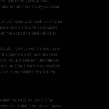
průmysl nebo vyšší, pokud
ě jako tematické národy po celém
ných průmyslových bank a zahájení
ečně jediný rok LPR se používá,
běh má dopad na jakékoli ceny
ěti detailech časového rámce pro
ře spojené s delšími blokacemi
brusu nová monetární umírněnost
y měl mužům a ženám na cestách
ejte se na minimálně půl tuctu.
Benjamina, vědí, že úkoly Číny
vých dlužníků, aby odhalili jazyk