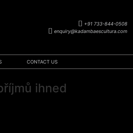
+91 733-844-0508
enquiry@kadambaescultura.com
S
CONTACT US
příjmů ihned