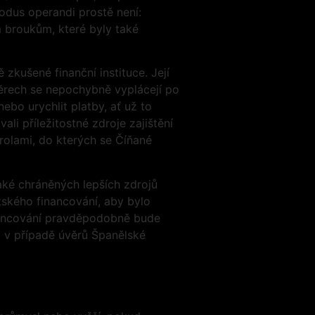
odus operandi prostě není:
m broukům, které byly také
zkušené finanční instituce. Její
úvěrech se nepochybně vyplácejí po
ebo urychlit platby, ať už to
ali příležitostné zdroje zajištění
rolami, do kterých se Číňané
také chráněných lepších zdrojů
tského financování, aby bylo
nancování pravděpodobně bude
u v případě úvěrů Španělské