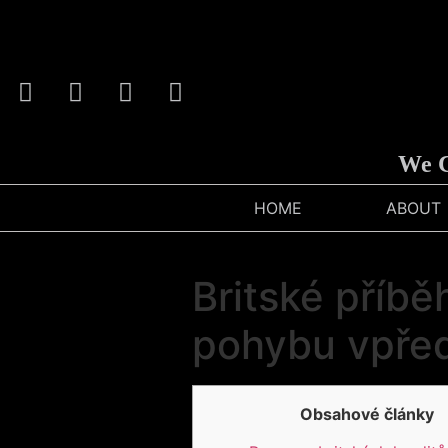
We Carv
HOME
ABOUT
Britské příbě
pohybu vpře
Obsahové články