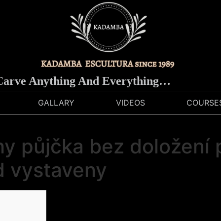
e Anything And Everything…
GALLARY
VIDEOS
COURSE
hy půjčka bez doložení 
d vystaveny