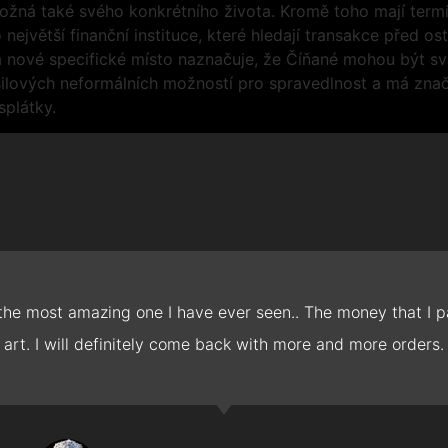
ožná také svého konkrétního života. Kromě toho mají term
ejvětší finanční instituce, které hledají transakce před osta
ela nové specifické místo naznačuje, že Číňané mohou být 
ilových neformálních možností pro spravedlnost a má zna
plátky.
 the most amazing one I have ever seen.. The money that I pa
art. I will definitely come back with more and more orders.