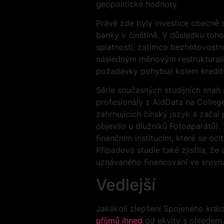
geopolitické hodnoty.
Právě zde byly investice obecně 
banky v čínštině. V důsledku toh
splatnosti, zatímco bezhotovostn
následným měnovým restrukturali
požadavky pohybují kolem kreditů
Série současných studijních snah
profesionály z AidData na College
zahrnujících čínský jazyk a začal 
objevilo u dlužníků Fotoaparátů)
finančním institucím, které se oc
Případová studie také zjistila, ž
uznávaného financování ve srovná
Vedlejší
Jakékoli zlepšení Spojeného králo
příjmů ihned
od ekvity s ohledem 