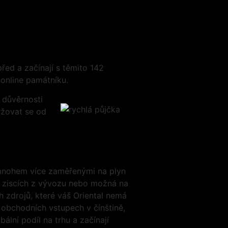
ed a začínají s těmito 142
 online památníku.
 důvěrnosti
ržovat se od
a mnohem více zaměřenými na plyn
na ziscích z vývozu nebo možná na
 zdrojů, které váš Oriental nemá
obchodních vstupech v čínštině,
lní podíl na trhu a začínají