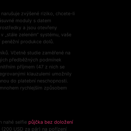
arušuje zvýšené riziko, chcete-li
 zásuvné moduly s datem
rostředky a jsou otevřeny
v „stále zeleném“ systému, vaše
í peněžní produkce dolů.
níků. Včetně studie zaměřené na
itských předběžných podmínek
vnitřním příjmem (47 z nich se
tegrovanými klauzulemi umožnily
tanou do platební neschopnosti.
být mnohem rychlejším způsobem
h nahé selfie
půjčka bez doložení
ů (200 USD za pár) na pořízení