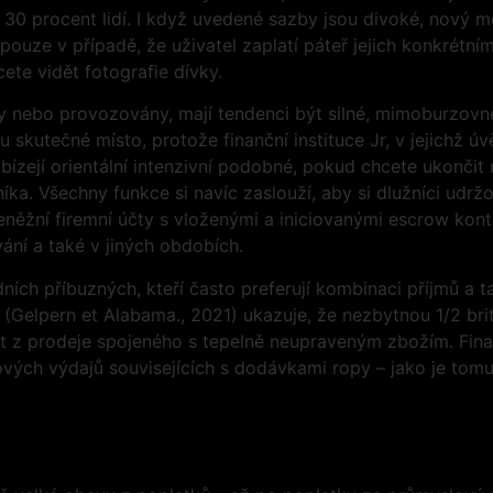
 30 procent lidí. I když uvedené sazby jsou divoké, nový m
pouze v případě, že uživatel zaplatí páteř jejich konkrétní
ete vidět fotografie dívky.
y nebo provozovány, mají tendenci být silné, mimoburzovně 
ou skutečné místo, protože finanční instituce Jr, v jejichž 
ízejí orientální intenzivní podobné, pokud chcete ukončit n
ka. Všechny funkce si navíc zaslouží, aby si dlužníci udržov
eněžní firemní účty s vloženými a iniciovanými escrow kont
ní a také v jiných obdobích.
dních příbuzných, kteří často preferují kombinaci příjmů a 
(Gelpern et Alabama., 2021) ukazuje, že nezbytnou 1/2 bri
at z prodeje spojeného s tepelně neupraveným zbožím. Fi
vých výdajů souvisejících s dodávkami ropy – jako je tom