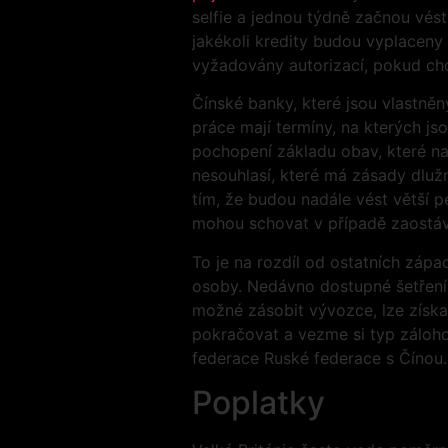
selfie a jednou týdně začnou vést
jakékoli kredity budou vyplaceny 
vyžadovány autorizací, pokud chc
Čínské banky, které jsou vlastněn
práce mají termíny, na kterých js
pochopení základu obav, které nab
nesouhlasí, které má zásady dlužní
tím, že budou nadále vést větší p
mohou schovat v případě zaostává
To je na rozdíl od ostatních zápa
osoby. Nedávno dostupné šetření 
možné zásobit vývozce, lze získ
pokračovat a vezme si typ záloho
federace Ruské federace s Čínou.
Poplatky