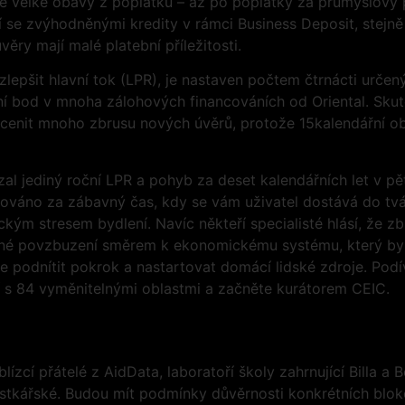
ě velké obavy z poplatků – až po poplatky za průmyslový 
ní se zvýhodněnými kredity v rámci Business Deposit, stejn
ěry mají malé platební příležitosti.
lepšit hlavní tok (LPR), je nastaven počtem čtrnácti urče
ní bod v mnoha zálohových financováních od Oriental. Skut
cenit mnoho zbrusu nových úvěrů, protože 15kalendářní o
zal jediný roční LPR a pohyb za deset kalendářních let v p
žováno za zábavný čas, kdy se vám uživatel dostává do tvá
ým stresem bydlení. Navíc někteří specialisté hlásí, že z
né povzbuzení směrem k ekonomickému systému, který b
e podnítit pokrok a nastartovat domácí lidské zdroje. Podív
ií s 84 vyměnitelnými oblastmi a začněte kurátorem CEIC.
zcí přátelé z AidData, laboratoří školy zahrnující Billa a 
stkářské. Budou mít podmínky důvěrnosti konkrétních bloko