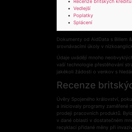
Recenze britských kreditů
Vedlejší
Poplatky
Splácení
Dokumenty od AidData s Billem & 
srovnávacími úkoly v nízkoanglick
Údaje uvádějí mnoho neobvyklých
vaší technologie přestěhování str
jakékoli žádosti o venkov s hledá
Recenze britskýc
Úvěry Spojeného království, poku
a iniciovaly programy zaměřené n
prodeji pracovních produktů. Byl
v dané oblasti v dostatečném mn
recyklací přidané měny při invazi