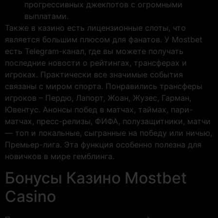
прогрессивных джекпотов с огромными
выплатами.
Также в казино есть лицензионные слоты, что
является большим плюсом для фанатов. У Mostbet
есть Telegram-канал, где вы можете получать
последние новости о рейтингах, трансферах и
игроках. Практически все значимые события
связаны с миром спорта. Понравились трансферы
игроков – Пердю, Лапорт, Жоан, Жузес, Гарман,
Ювентус. Анонсы побед в матчах, таймах, пари-
матчах, пресс-релизы, ФИФА, полузащитники, матчи
— топ и локальные, сыгранные на победу или ничью,
Премьер-лига. Эта функция особенно полезна для
новичков в мире гемблинга.
Бонусы Казино Mostbet
Casino