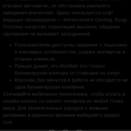
игровых автоматах, но обстановка реального
заведения впечатляет. Здесь ипользуется софт
ведущих провайдеров — Advancement Gaming, Ezugi.
Поэтому качество трансляций высокое, общение
сдилерами не вызывает затруднений.
Пользователям доступны сведения о лицензиях
и ключевых особенностях, оценки экспертов и
отзывы клиентов.
Раньше думал, что Mostbet это только
букмекерская контора со ставками на спорт.
Впрочем, без минусов в работе не обходится ни
одна букмекерская компания.
Скачивайте мобильное приложение, чтобы играть в
онлайн-казино со своего телефона из любой точки
мира. Для увлекательных раундов с живыми
дилерами в реальном времени выбирайте раздел
Live.