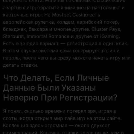
бонусного счета. Если вы поклонник классических
азартных игр, обратите внимание на настольные и
карточные игры. На Mostbet Casino есть
европейская рулетка, холдем, карибский покер,
блэкджек, баккара и многие другие. Cluster Pays,
Starburst, Immortal Romance и другие от iGaming.
Есть еще один вариант — регистрация в один клик.
В этом случае система сама генерирует логин и
пароль, после чего вы сразу можете начать игру или
делать ставки.
Что Делать, Если Личные
Данные Были Указаны
Неверно При Регистрации?
Я понял, сколько времени потерял зря, играя в
слоты, когда открыл мир лайв игр на этом сайте.
Коллекция здесь огромная — около двухсот
наименований. Конечно, ставки здесь выше, чем в