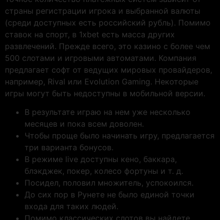
страны регистрации игрока и выбранной валюты
(среди доступных есть российский рубль). Помимо
ставок на спорт, в 1xbet есть масса других
развлечений. Прежде всего, это казино с более чем
500 слотами и игровыми автоматами. Компания
предлагает софт от ведущих мировых провайдеров,
например, Rival или Evolution Gaming. Некоторые
игры могут быть недоступны в мобильной версии.
В результате играю на нем уже несколько
месяцев и пока всем доволен.
Чтобы проще было начинать игру, предлагается
три варианта бонусов.
В режиме live доступны кено, баккара,
блэкджек, покер, колесо фортуны и т. д.
Посидел, половил множитель, успокоился.
До сих пор в Рунете не было единой точки
входа для таких людей.
Помимо классических слотов вы найдете