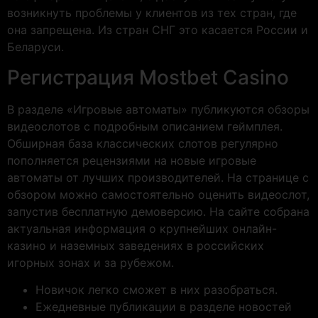
возникнуть проблемы у клиентов из тех стран, где
она запрещена. Из стран СНГ это касается России и
Беларуси.
Регистрация Mostbet Casino
В разделе «Игровые автоматы» публикуются обзоры
видеослотов с подробным описанием геймплея.
Обширная база классических слотов регулярно
пополняется рецензиями на новые игровые
автоматы от лучших производителей. На странице с
обзором можно самостоятельно оценить видеослот,
запустив бесплатную демоверсию. На сайте собрана
актуальная информация о крупнейших онлайн-
казино и наземных заведениях в российских
игорных зонах и за рубежом.
Новичок легко сможет в них разобраться.
Ежедневные публикации в разделе новостей