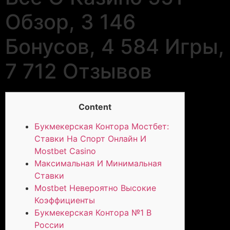
Обзор, 3 146
Бонусов, 4 584 Игры,
7 712 Отзывов
Content
Букмекерская Контора Мостбет:
Ставки На Спорт Онлайн И
Mostbet Casino
Максимальная И Минимальная
Ставки
Mostbet Невероятно Высокие
Коэффициенты
Букмекерская Контора №1 В
России