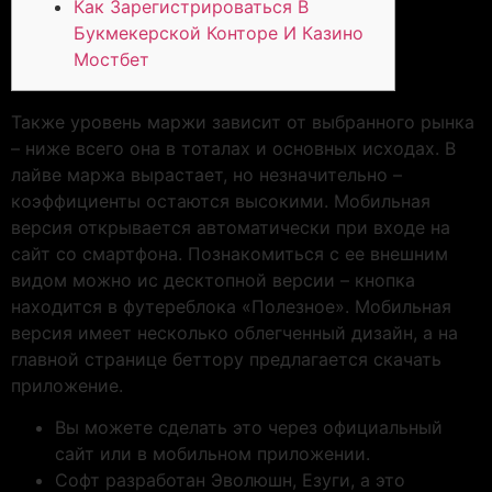
Как Зарегистрироваться В
Букмекерской Конторе И Казино
Мостбет
Также уровень маржи зависит от выбранного рынка
– ниже всего она в тоталах и основных исходах. В
лайве маржа вырастает, но незначительно –
коэффициенты остаются высокими. Мобильная
версия открывается автоматически при входе на
сайт со смартфона. Познакомиться с ее внешним
видом можно ис десктопной версии – кнопка
находится в футереблока «Полезное». Мобильная
версия имеет несколько облегченный дизайн, а на
главной странице беттору предлагается скачать
приложение.
Вы можете сделать это через официальный
сайт или в мобильном приложении.
Софт разработан Эволюшн, Езуги, а это