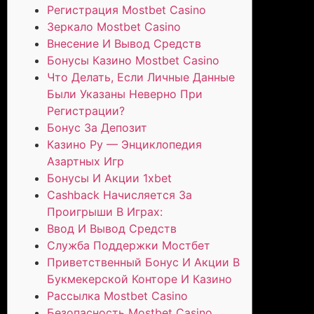
Регистрация Mostbet Casino
Зеркало Mostbet Casino
Внесение И Вывод Средств
Бонусы Казино Mostbet Casino
Что Делать, Если Личные Данные
Были Указаны Неверно При
Регистрации?
Бонус За Депозит
Казино Ру — Энциклопедия
Азартных Игр
Бонусы И Акции 1xbet
Cashback Начисляется За
Проигрыши В Играх:
Ввод И Вывод Средств
Служба Поддержки Мостбет
Приветственный Бонус И Акции В
Букмекерской Конторе И Казино
Рассылка Mostbet Casino
Безопасность Mostbet Casino