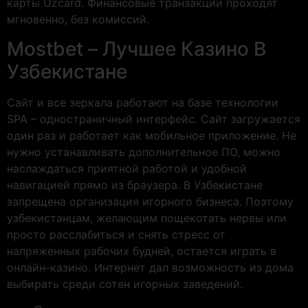
карты Uzcard. Финансовые транзакции проходят
мгновенно, без комиссий.
Mostbet – Лучшее Казино В
Узбекистане
Сайт и все зеркала работают на базе технологии
SPA – одностраничный интерфейс. Сайт загружается
один раз и работает как мобильное приложение. Не
нужно устанавливать дополнительное ПО, можно
наслаждаться приятной работой и удобной
навигацией прямо из браузера. В Узбекистане
запрещена организация игорного бизнеса. Поэтому
узбекистанцам, желающим пощекотать нервы или
просто расслабиться и снять стресс от
напряженных рабочих будней, остается играть в
онлайн-казино. Интернет дал возможность из дома
выбирать среди сотен игорных заведений.