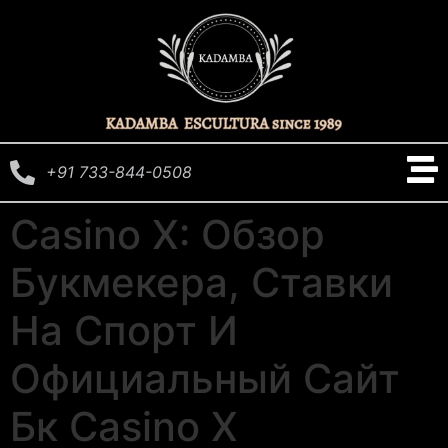
+91 733-844-0508
Casino X: Обзор
Букмекера, Ставки
На Спорт И
Официальный Сайт
Бк Casino X