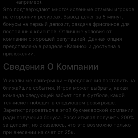
например).
Это подтверждают многочисленные отзывы игроков
на сторонних ресурсах. Вывод денег за 5 минут,
бонусы на первый депозит, раздача фриспинов для
постоянных клиентов. Отличные условия от
компании с хорошей репутацией. Данная опция
представлена в разделе «Казино» и доступна в
приложении.
Сведения О Компании
Уникальные лайв-рынки – предложения поставить на
ближайшие события. Игрок может выбрать, какая
команда следующей забьет гол в футболе, какой
теннисист победит в следующем розыгрыше.
Зарегистрироваться в этой букмекерской компании
ради получения бонуса. Рассчитывал получить 200%
за депозит, но оказалось, что это возможно только
при внесении на счет от 25к.