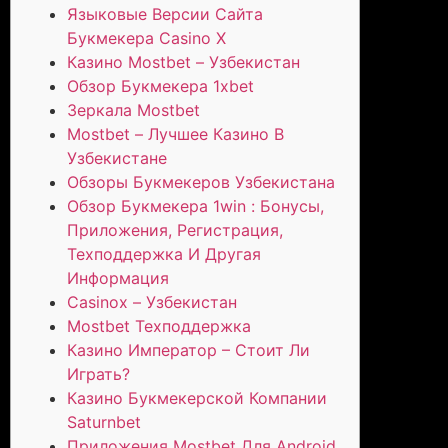
Языковые Версии Сайта
Букмекера Casino X
Казино Mostbet – Узбекистан
Обзор Букмекера 1xbet
Зеркала Mostbet
Mostbet – Лучшее Казино В
Узбекистане
Обзоры Букмекеров Узбекистана
Обзор Букмекера 1win : Бонусы,
Приложения, Регистрация,
Техподдержка И Другая
Информация
Casinox – Узбекистан
Mostbet Техподдержка
Казино Император – Стоит Ли
Играть?
Казино Букмекерской Компании
Saturnbet
Приложения Mostbet Для Android