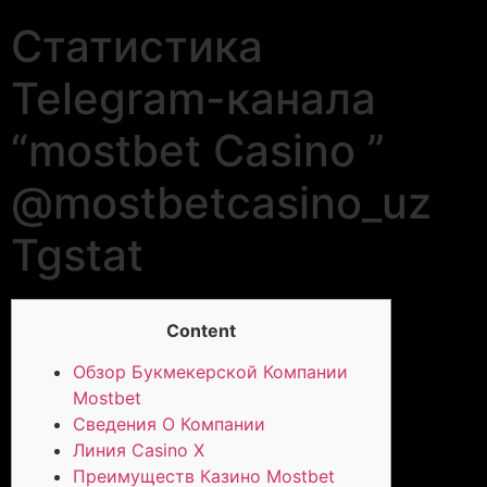
Статистика
Telegram-канала
“mostbet Casino ”
@mostbetcasino_uz
Tgstat
Content
Обзор Букмекерской Компании
Mostbet
Сведения О Компании
Линия Casino X
Преимуществ Казино Mostbet