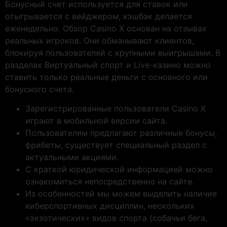
Бонусный счет используется для ставок или
отыгрывается с вейджером, кэшбэк делается
еженедельно. Обзор Casino X основан на отзывах
реальных игроков. Они обманывают клиентов,
блокируя пользователей с крупными выигрышами. В
разделах Виртуальный спорт и Live-казино можно
ставить только реальные деньги с основного или
бонусного счета.
Зарегистрированные пользователи Casino X
играют в мобильной версии сайта.
Пользователям предлагают различные бонусы,
фрибеты, существует специальный раздел с
актуальными акциями.
С краткой юридической информацией можно
ознакомиться непосредственно на сайте.
Из особенностей мы можем выделить наличие
киберспортивных дисциплин, нескольких
«экзотических» видов спорта (собачьи бега,