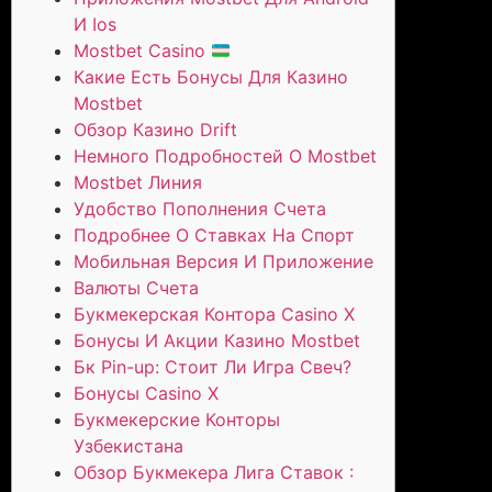
И Ios
Mostbet Casino
Какие Есть Бонусы Для Казино
Mostbet
Обзор Казино Drift
Немного Подробностей О Mostbet
Mostbet Линия
Удобство Пополнения Счета
Подробнее О Ставках На Спорт
Мобильная Версия И Приложение
Валюты Счета
Букмекерская Контора Casino X
Бонусы И Акции Казино Mostbet
Бк Pin-up: Стоит Ли Игра Свеч?
Бонусы Casino X
Букмекерские Конторы
Узбекистана
Обзор Букмекера Лига Ставок :