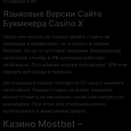
основной счет.
Языковые Версии Сайта
Букмекера Casino X
Через них можно не только делать ставки на
реальный и киберспорт, но и играть в казино
Mostbet. Из-за отсутствия лицензии Федеральной
налоговой службы в РФ компания работает
нелегально. Российские игроки используют VPN или
зеркала для входа в профиль.
На отыгрыш в казино отводится 72 часа с момента
начисления. Размер ставок не имеет значения,
можно ставить по несколько тысяч или сыграть по
максимуму. При этом для отыгрыша можно
использовать и выигранные деньги.
Казино Mostbet –