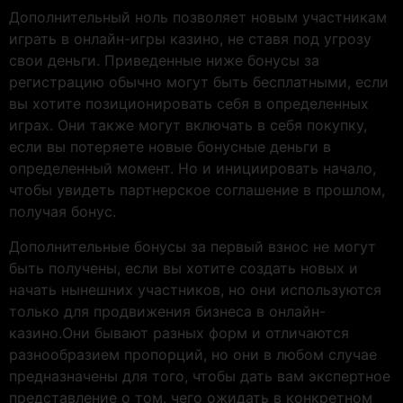
Дополнительный ноль позволяет новым участникам
играть в онлайн-игры казино, не ставя под угрозу
свои деньги. Приведенные ниже бонусы за
регистрацию обычно могут быть бесплатными, если
вы хотите позиционировать себя в определенных
играх. Они также могут включать в себя покупку,
если вы потеряете новые бонусные деньги в
определенный момент. Но и инициировать начало,
чтобы увидеть партнерское соглашение в прошлом,
получая бонус.
Дополнительные бонусы за первый взнос не могут
быть получены, если вы хотите создать новых и
начать нынешних участников, но они используются
только для продвижения бизнеса в онлайн-
казино.Они бывают разных форм и отличаются
разнообразием пропорций, но они в любом случае
предназначены для того, чтобы дать вам экспертное
представление о том, чего ожидать в конкретном