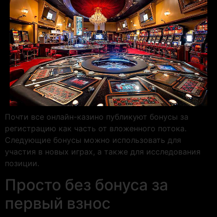
Почти все онлайн-казино публикуют бонусы за
регистрацию как часть от вложенного потока.
Следующие бонусы можно использовать для
участия в новых играх, а также для исследования
позиции.
Просто без бонуса за
первый взнос