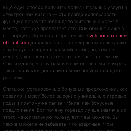
Еще один способ получить дополнительные услуги в
электронном казино — это всегда использовать
функцию переустановки дополнительных услуг в
месте, которое предлагает это. Они обычно ниже в
пропорции, Игры на интернет-сайте
vulcanmaximum-
official.com
довольно часто подвержены испытанию.
чем бонус за первоначальный взнос, но, тем не
менее, как правило, стоят потраченного времени.
Они созданы, чтобы помочь вам оставаться в игре, а
также получать дополнительные бонусы или даже
рекламу.
Опять же, установочные бонусные предложения, как
правило, имеют более высокие уникальные игровые
коды и поэтому не такие гибкие, как бонусные
предложения. Вот почему гораздо лучше извлечь из
этого максимальную пользу, если вы можете. Вы
также можете не забывать, что азартные игры
сопряжены с риском, и вы, конечно, не можете