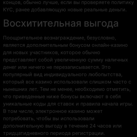
концов, обычно лучше, если вы проверяете политику
KYC, ранее добавляющую новые реальные деньги.
Восхитительная выгода
Поощрительное вознаграждение, безусловно,
является дополнительным бонусом онлайн-казино
для новых участников, которое обычно
представляет собой увеличенную сумму наличных
денег или ничего не перезаписывается. Это
популярный вид индивидуального любопытства,
который все казино использовали слишком часто с
нынешних лет. Тем не менее, необходимо отметить,
что приведенные ниже бонусы включают в себя
уникальные коды для ставок и правила начала игры.
В том числе, электронное казино может
потребовать, чтобы вы использовали
дополнительную выгоду в течение 24 часов или
тридцатидневного периода регистрации.