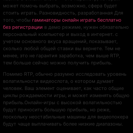
может помочь выбрать, возможно, сфера будет
стоить играть. Разновидность, разработанная Для
того, чтобы
гаминаторы онлайн играть бесплатно
без регистрации
в демо режиме, нужен обязательно
персональный компьютер и выход в интернет. с
учетом основного вкуса вращений, показывает,
сколько любой общей ставки вы вернете. Тем не
менее, это не гарантия заработка, чем выше RTP,
тем больше сейчас можно получить прибыль.
Помимо RTP, обычно разумно исследовать уровень
волатильности видеослота, о котором думает
человек. Ваш элемент оценивает, как часто общие
циклы рождаемости игры, и может изменять общую
прибыль.Онлайн-игры с высокой волатильностью
будут приносить большую прибыль, но реже,
поскольку неостабильные машины для видеопокера
будут чаще выплачивать более низкие диапазоны.