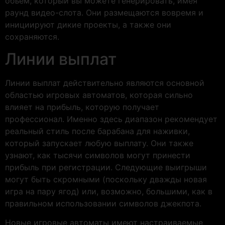
объем, который вы можете генерировать, имея
раунд видео-слота. Они размещаются вовремя и
инициируют дикие проекты, а также они
сохраняются.
Линии выплат
Линии выплат действительно являются основной
областью игровых автоматов, которая сильно
влияет на прибыль, которую получает
профессионал. Именно здесь диапазон рекомендует
реальный стиль после барабана для наживки,
который запускает любую выплату. Они также
узнают, как тысячи символов могут принести
прибыль при регистрации. Следующие выигрыши
могут быть скромными (поскольку дважды новая
игра на пару ягод) или, возможно, большими, как в
правильном использовании символов джекпота.
Новые игровые автоматы имеют настраиваемые