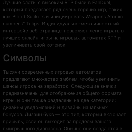
Лучшие слоты с высоким RTP были в FanDuel,
который предлагает ряд очень горячих игр, таких
как Blood Suckers и инициировать Weapons Atomic
number 7’ Tulips. Индивидуально-межличностный
интерфейс веб-страницы позволяет легко играть в
лучшие онлайн-игры на игровых автоматах RTP и
увеличивать свой котенок.
Символы
Тысячи современных игровых автоматов
предлагают множество эмблем, чтобы увеличить
шансы игрока на заработок. Следующие значки
предназначены для отображения общего формата
игры, и они также разделены на две категории:
дизайны уведомлений и дизайны начальных
бонусов. Дизайн букв — это тип, который включает
прибыль, если он выходит за пределы вашего
выигрышного диапазона. Обычно они создаются в