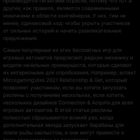
производятся гигантами отрасли, потому что IGT и
другие, как правило, являются современными
новичками в области контейнеров. У них, тем не
менее, одинаковый ход: чтобы укрыть участников
от сильных историй и начать развлекательные
предложения.
Самые популярные из этих бесплатных игр для
игровых автоматов предлагают редкую механику и
модели начальных преимуществ, которые сделают
их интересными для опробования. Например, аспект
Microgaming’utes 2021 Relationship & Get, который
позволяет участникам, если вы хотите запускать
респины с получением нескольких, если хотите,
нескольких дизайнов Connection & Acquire для всех
игровых автоматов. В этой статье респины
полностью сбрасываются всякий раз, когда
дополнительная звезда запускает барабаны для
ловли рыбы нахлыстом, и они могут привести к
трем организованным джекпотам.