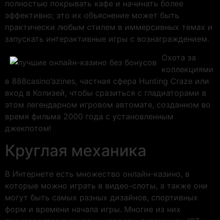
полностью покрывать кафе и начинать более
эффективно; это их объяснение может быть
практически любым стилем в иммерсивных темах и
запускать интерактивные игры с вознаграждением.
Охота за
коллекциями
в 888casino’azines, частная сфера Hunting Craze или
вход в Колизей, чтобы сразиться с гладиаторами в
этом легендарном игровом автомате, созданном во
время фильма 2000 года с установленным
джекпотом!
Круглая механика
В Интернете есть множество онлайн-казино, в
которые можно играть в видео-слоты, а также они
могут быть самых разных дизайнов, спортивных
форм и времени начала игры. Многие из них