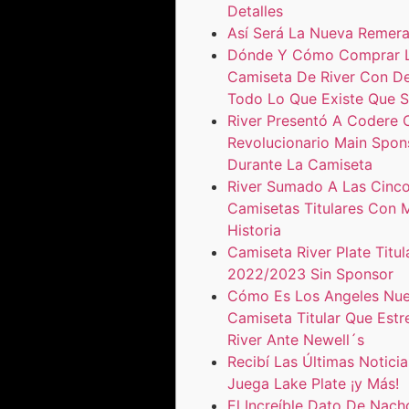
Detalles
Así Será La Nueva Remera
Dónde Y Cómo Comprar L
Camiseta De River Con D
Todo Lo Que Existe Que 
River Presentó A Codere
Revolucionario Main Spon
Durante La Camiseta
River Sumado A Las Cinc
Camisetas Titulares Con 
Historia
Camiseta River Plate Titul
2022/2023 Sin Sponsor
Cómo Es Los Angeles Nu
Camiseta Titular Que Estr
River Ante Newell´s
Recibí Las Últimas Notici
Juega Lake Plate ¡y Más!
El Increíble Dato De Nach