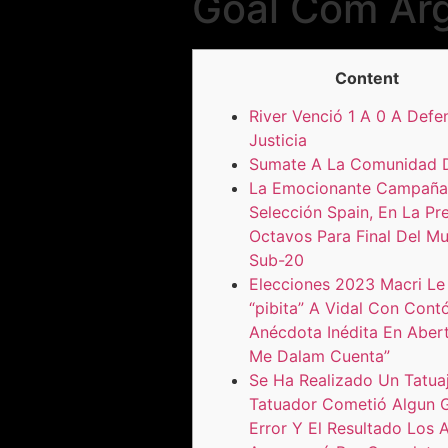
Goal Com Arg
Content
River Venció 1 A 0 A Defe
Justicia
Sumate A La Comunidad 
La Emocionante Campaña
Selección Spain, En La Pr
Octavos Para Final Del Mu
Sub-20
Elecciones 2023 Macri Le
“pibita” A Vidal Con Cont
Anécdota Inédita En Abert
Me Dalam Cuenta”
Se Ha Realizado Un Tatuaj
Tatuador Cometió Algun 
Error Y El Resultado Los 