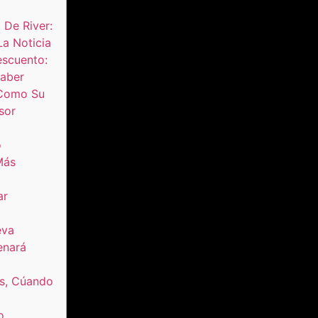
 De River:
a Noticia
escuento:
Saber
 Como Su
sor
o
Más
ar
eva
enará
as, Cúando
o