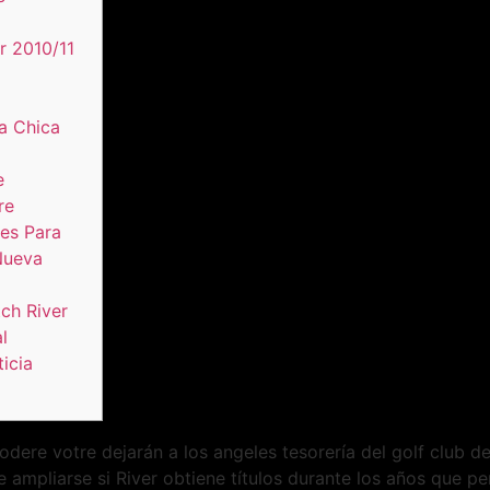
r 2010/11
a Chica
e
re
nes Para
Nueva
ch River
l
icia
odere votre dejarán a los angeles tesorería del golf club 
e ampliarse si River obtiene títulos durante los años que 