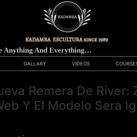
hing And Everything…
GALLARY
VIDEOS
COURSE
eva Remera De River: Z
Web Y El Modelo Sera Ig