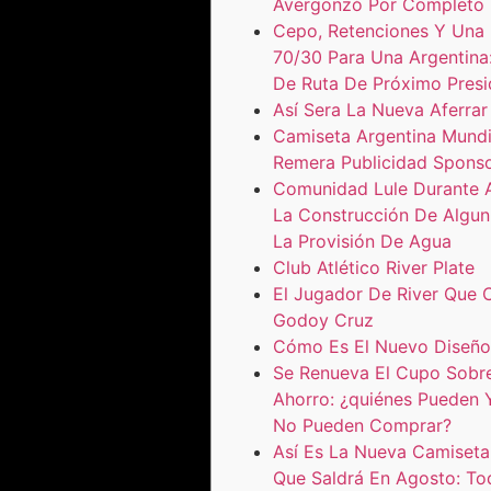
Avergonzó Por Completo
Cepo, Retenciones Y Una
70/30 Para Una Argentina
De Ruta De Próximo Presi
Así Sera La Nueva Aferrar
Camiseta Argentina Mundi
Remera Publicidad Spons
Comunidad Lule Durante A
La Construcción De Algun
La Provisión De Agua
Club Atlético River Plate
El Jugador De River Que
Godoy Cruz
Cómo Es El Nuevo Diseño
Se Renueva El Cupo Sobr
Ahorro: ¿quiénes Pueden 
No Pueden Comprar?
Así Es La Nueva Camiseta
Que Saldrá En Agosto: To