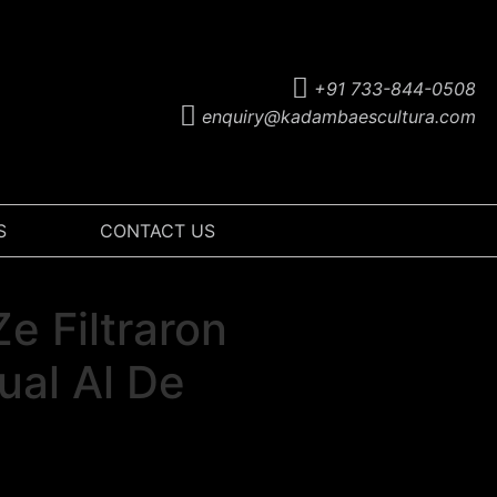
+91 733-844-0508
enquiry@kadambaescultura.com
S
CONTACT US
e Filtraron
ual Al De