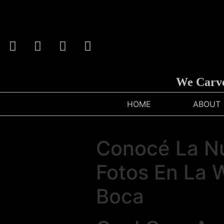
We Carve Anyt
HOME
ABOUT
Conocé La Nu
Fotos En La 
Boca