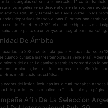
ardo los angeles estrenará el miércoles 14 contra Banfield
está a los angeles venta desde ahora en la app para adidas 
a miembros adiClub, y también en Tienda Water. En los próx
 tiendas deportivas de todo el país. El primer nan cambio 
un escudo. En febrero 2022, el membership relanzó la insign
diseño como parte de un proyecto integral para marketing.
nidad De Ámbito
a mediados de 2025, contempla que el Acaudalado reciba 12
base cuando cursaba las tres temporadas venideras). Ademá
ndimiento del ajuar. La camiseta también contará con la ban
o de colour blanco, las tres tiras negras em relação à los 
re otras modificaciones estéticas.
eas negras del inside, incluidas las la cual rodeaban a todas 
hort de partido, ya está online en Tienda Lake y la página o
paña Afin De La Selección Argen
nal Del Internacional Sub-20