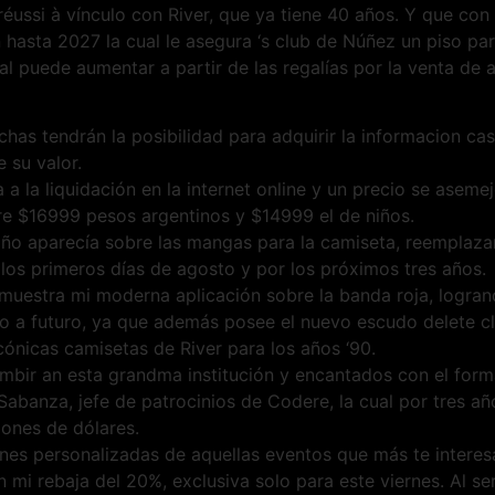
réussi à vínculo con River, que ya tiene 40 años. Y que con
 hasta 2027 la cual le asegura ‘s club de Núñez un piso pa
ual puede aumentar a partir de las regalías por la venta de 
has tendrán la posibilidad para adquirir la informacion c
 su valor.
 a la liquidación en la internet online y un precio se asem
e $16999 pesos argentinos y $14999 el de niños.
ño aparecía sobre las mangas para la camiseta, reemplazar
los primeros días de agosto y por los próximos tres años.
 muestra mi moderna aplicación sobre la banda roja, logran
 a futuro, ya que además posee el nuevo escudo delete cl
icónicas camisetas de River para los años ‘90.
mbir an esta grandma institución y encantados con el form
abanza, jefe de patrocinios de Codere, la cual por tres añ
lones de dólares.
ones personalizadas de aquellas eventos que más te interes
mi rebaja del 20%, exclusiva solo para este viernes. Al s