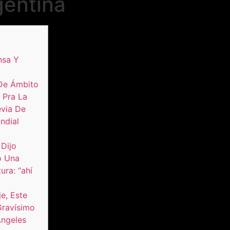
entina
nsa Y
De Ámbito
 Pra La
evia De
ndial
 Dijo
ó Una
ura: “ahí
e, Este
Gravísimo
Angeles