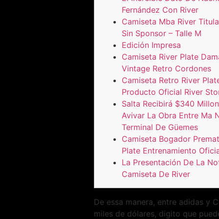
Fernández Con River
Camiseta Mba River Titula
Sin Sponsor – Talle M
Edición Impresa
Camiseta River Plate Dam
Vintage Retro Cordones
Camiseta Retro River Plat
Producto Oficial River Sto
Salta Recibirá $340 Millo
Avivar La Obra Entre Ma 
Terminal De Güemes
Camiseta Bogador Premat
Plate Entrenamiento Oficia
La Presentación De La Not
Camiseta De River
De essa manera, entre adidas y C
miles de dólares, digito que pued