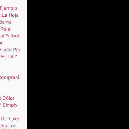
 Ejemplo
: La Hoja
dente
 Roja
al Futbol
or
lerta Por
 Hotel Y
 Comprará
e Dólar
Y Simply
 De Lake
dos Los