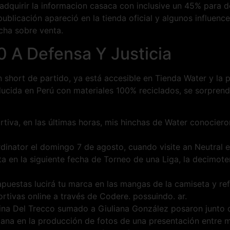
 adquirir la informacion casaca con inclusive un 45% para 
publicación apareció en la tienda oficial y algunos influenc
cha sobre venta.
 0 A Defensa Y Justicia
n short de partido, ya está accesible en Tienda Water y la 
roducida en Perú con materiales 100% reciclados, se sorpre
rtiva, en las últimas horas, mis hinchas de Water conocieron
dinator el domingo 7 de agosto, cuando visite an Neutral e
a en la siguiente fecha de Torneo de una Liga, la decimoter
puestas lucirá tu marca en las mangas de la camiseta y ref
rtivas online a través de Codere. possuindo. ar.
ina Del Trecco sumado a Giuliana González posaron junto 
a en la producción de fotos de una presentación entre m