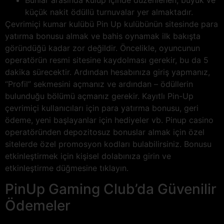
küçük nakit ödüllü turnuvalar yer almaktadır.
Çevrimiçi kumar kulübü Pin Up kulübünün sitesinde para
yatırma bonusu almak ve bahis oynamak ilk bakışta
göründüğü kadar zor değildir. Öncelikle, oyuncunun
operatörün resmi sitesine kaydolması gerekir, bu da 5
dakika sürecektir. Ardından hesabınıza giriş yapmanız,
“Profil” sekmesini açmanız ve ardından – ödüllerin
bulunduğu bölümü açmanız gerekir. Kayıtlı Pin-Up
çevrimiçi kullanıcıları için para yatırma bonusu, geri
ödeme, yeni başlayanlar için hediyeler vb. Pinup casino
operatöründen depozitosuz bonuslar almak için özel
sitelerde özel promosyon kodları bulabilirsiniz. Bonusu
etkinleştirmek için kişisel dolabınıza girin ve
etkinleştirme düğmesine tıklayın.
PinUp Gaming Club’da Güvenilir
Ödemeler