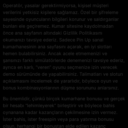
Operatör, yasalar gerektirmiyorsa, kişisel müşteri
verilerini yetkisiz kişilere sağlamaz. Özel bir şifreleme
sayesinde oyuncuların bilgileri korunur ve saldırganlar
bunları ele geçiremez. Kumar sitesine kaydolmadan
önce ana sayfanın altındaki Gizlilik Politikasını
okumanızı tavsiye ederiz. Sadece Pin Up sanal
kumarhanesinin ana sayfasını açarak, en iyi slotları
hemen bulabilirsiniz. Ancak acele etmemenizi ve
şansınızı farklı simülatörlerde denemenizi tavsiye ederiz,
ayrıca en karlı, “veren” oyunu seçmenize izin verecek
demo sürümünde de yapabilirsiniz. Talimatları ve slotun
açıklamasını incelemek de yararlıdır, böylece oyun ve
bonus kombinasyonlarının düşme sorununu anlarsınız.
Bu önemlidir, çünkü birçok kumarhane bonusu ve gerçek
bir hesabı “lehimleyerek” birleştirir ve böylece bahis
oynanana kadar kazançların çekilmesine izin vermez.
İster bahis, ister freespin veya para yatırma bonusu
olsun, herhangi bir bonustan elde edilen kazanç