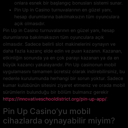
onlara esnek bir başlangıç bonusları sistemi sunar.
Pin Up in Casino turnuvalarının en güzel yanı,
hesap durumlarına bakılmaksızın tüm oyunculara
açık olmasıdır.
Pin Up in Casino turnuvalarının en güzel yanı, hesap
durumlarına bakılmaksızın tüm oyunculara açık
olmasıdır. Sadece belirli slot makinelerini oynayın ve
daha fazla kazanç elde edin ve puan kazanın. Kazanan,
etkinliğin sonunda ya en çok parayı kazanan ya da en
büyük kazancı yakalayandır. Pin Up casinonun mobil
uygulamasını tamamen ücretsiz olarak indirebilirsiniz, bu
nedenle kurulumunda herhangi bir sorun yoktur. Sadece
kumar kulübünün sitesini ziyaret etmeniz ve orada mobil
sürümlerin bulunduğu bir bölüm bulmanız gerekir
https://innovativeschooldistrict.org/pin-up-app/
.
Pin Up Casino’yu mobil
cihazlarda oynayabilir miyim?