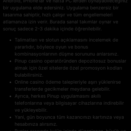
Android, iPhone’lar ve hatta PC’lerden oynayabileceğiniz
bir uygulama elde edersiniz. Uygulama benzersiz bir
tasarıma sahiptir, hızlı çalışır ve tüm engellemeleri
atlamanıza izin verir. Burada sanal takımlar oynar ve
sonuç sadece 2-3 dakika içinde öğrenilebilir.
Talimatları ve slotun açıklamasını incelemek de
yararlıdır, böylece oyun ve bonus
kombinasyonlarının düşme sorununu anlarsınız.
Pinup casino operatöründen depozitosuz bonuslar
almak için özel sitelerde özel promosyon kodları
bulabilirsiniz.
Online casino ödeme talepleriyle aşırı yüklenirse
transferlerde gecikmeler meydana gelebilir.
Ayrıca, herkes Pinup uygulamasını akıllı
telefonlarına veya bilgisayar cihazlarına indirebilir
ve yükleyebilir.
Yani, gün boyunca tüm kazancınızı kartınıza veya
hesabınıza alırsınız.
Bunlar arasında kulüp içinde düzenlenen, büyük ve