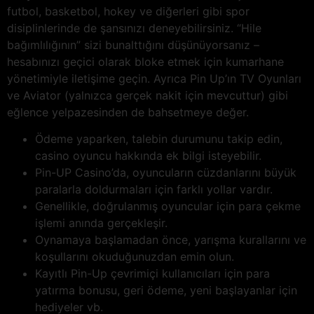
futbol, basketbol, hokey ve diğerleri gibi spor
disiplinlerinde de şansınızı deneyebilirsiniz. “Hile
bağımlılığının” sizi bunalttığını düşünüyorsanız –
hesabınızı geçici olarak bloke etmek için kumarhane
yönetimiyle iletişime geçin. Ayrıca Pin Up’ın TV Oyunları
ve Aviator (yalnızca gerçek nakit için mevcuttur) gibi
eğlence yelpazesinden de bahsetmeye değer.
Ödeme yaparken, talebin durumunu takip edin,
casino oyuncu hakkında ek bilgi isteyebilir.
Pin-UP Casino’da, oyuncuların cüzdanlarını büyük
paralarla doldurmaları için farklı yollar vardır.
Genellikle, doğrulanmış oyuncular için para çekme
işlemi anında gerçekleşir.
Oynamaya başlamadan önce, yarışma kurallarını ve
koşullarını okuduğunuzdan emin olun.
Kayıtlı Pin-Up çevrimiçi kullanıcıları için para
yatırma bonusu, geri ödeme, yeni başlayanlar için
hediyeler vb.