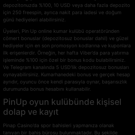
depozitonuzda %100, 10 USD veya daha fazla depozito
için 250 freespin, ayrıca nakit para iadesi ve doğum
günü hediyeleri alabilirsiniz.
Üyeleri, Pin Up online kumar kulübü operatöründen
cömert bonuslar (depozitosuz bonuslar dahil) ve güzel
hediyeler için en son promosyon kodlarına ve kuponlara
ilk erişenlerdir. Örneğin, her hafta Viber’da para yatırma
işleminde %100 için özel bir bonus kodu bulabilirsiniz.
Ve Telegram kanalında 5 USD’lik depozitosuz bonusları
oynayabilirsiniz. Kumarhanedeki bonus ve gerçek hesap
ayrıdır, oyuncu önce kendi parasıyla oynar, başarısızlık
durumunda bonus hesabını kullanabilir.
PinUp oyun kulübünde kişisel
dolap ve kayıt
Pinap Casino’da spor bahisleri yapmanıza olanak
tanıyan bir bahis bürosu bulunmaktadır. Bu şekilde