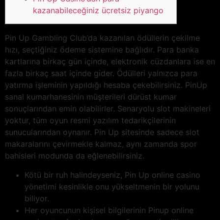
kazanabileceğiniz ücretsiz piyango
Pin Up Gambling Club’da kazanılan ödüllerin çekilme
hızı, seçtiğiniz ödeme sistemine bağlıdır. Para banka
kartlarına birkaç gün içinde, elektronik cüzdanlara ise en
fazla birkaç saat içinde gider. Ödülleri yalnızca para
yatırma işleminin yapıldığı hesaba çekebilirsiniz. PinUp
sanal kumarhanesinin müşterileri dürüst kumar
sonuçlarından emin olabilirler. Senaryolu slot makineleri
yoktur, tüm oyun resmi yazılım tedarikçilerinin
sunucularından oynanır. Pin Up sitesinde sadece slot
makaralarını çevirmekle kalmaz, aynı zamanda spor
bahisleri modunda da eğlenebilirsiniz.
Kötü bir ruh halindeyseniz, Pin Up online casino
yönetimi kesinlikle onu yükseltmenin bir yolunu
biliyor.
Her oyuncunun kişisel bilgilerinin Pinup online