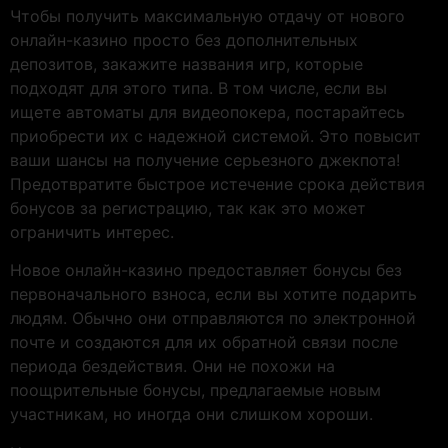
Чтобы получить максимальную отдачу от нового
онлайн-казино просто без дополнительных
депозитов, закажите названия игр, которые
подходят для этого типа. В том числе, если вы
ищете автоматы для видеопокера, постарайтесь
приобрести их с надежной системой. Это повысит
ваши шансы на получение серьезного джекпота!
Предотвратите быстрое истечение срока действия
бонусов за регистрацию, так как это может
ограничить интерес.
Новое онлайн-казино предоставляет бонусы без
первоначального взноса, если вы хотите подарить
людям. Обычно они отправляются по электронной
почте и создаются для их обратной связи после
периода бездействия. Они не похожи на
поощрительные бонусы, предлагаемые новым
участникам, но иногда они слишком хороши.