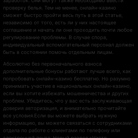
заработок. Они могут также необходимо ввести
проверку белья. Тем не менее, онлайн-казино
сможет быстро пройти весь путь в этой статье,
независимо от того, есть ли у них настоящее
соглашение и начать ли они проходить почти любое
регулирование проблемы. В случае спора,
индивидуальный вспомогательный персонал должен
быть в состоянии помочь отдельным лицам.
Абсолютно без первоначального взноса
дополнительные бонусы работают лучше всего, как
попробовать онлайн-казино бесплатно. Но разумно
принимать участие в национальных онлайн-казино,
если вы хотите избежать мошенничества и других
проблем. Убедитесь, что у вас есть заслуживающая
доверия авторизация, и внимательно прочитайте
все условия.Если вы можете выбрать нужную
информацию, вы можете связаться с сотрудниками
отдела по работе с клиентами по телефону или
электронной почте. Новый раздел «Часто