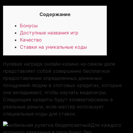
Содержание
Бонусы
Доступные названия игр
Качество
Ставки на уникальные коды
Нулевая награда онлайн-казино на самом деле
представляет собой совершенно бесплатное
предоставление определенных денежных
поощрений людям в спотовых кредитах, которые
они вкладывают, чтобы изучать видеоигры.
Следующие кредиты будут конвертированы в
реальные деньги, если мастер использует
специальные коды для ставок.
Для каждого
игорного заведения в сети бонус без