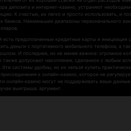
бора депозита и интернет-казино, устраняют необходи
цию. К счастью, их легко и просто использовать, и п
ех банков. Наименьшие диапазоны первоначального взн
олларов.
й есть предоплаченные кредитные карты и инициация 
ть деньги с портативного мобильного телефона, а такж
рошлом. И последнее, но не менее важное: огромное к
о также допускают накопление, сделанное с любым асп
. Эти системы удобны, но их нельзя купить практическ
ь присоединения к онлайн-казино, которое не регулиру
эти онлайн-казино могут не поддерживать ваши данные
учае выигрыша. аргумент.