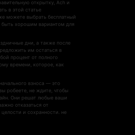
равительную открытку, Ach и
ть в этой статье
кже можете выбрать бесплатный
т быть хорошим вариантом для
здничные дни, а также после
предложить им остаться в
бой процент от полного
ому времени, которое, как
начального взноса — это
ы робеете, не ждите, чтобы
лайн. Они решат любые ваши
важно отказаться от
 целости и сохранности. не