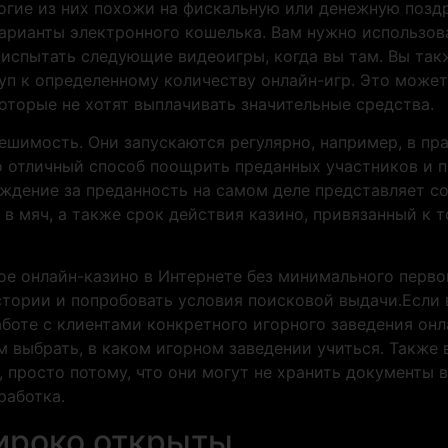
огие из них похожи на фискальную или денежную позд
варианты электронного кошелька. Вам нужно использова
 испытать следующие видеоигры, когда вы там. Вы та
туп к определенному количеству онлайн-игр. Это може
оторые не хотят выплачивать значительные средства.
ешимость. Они запускаются регулярно, например, в пра
то отличный способ поощрить преданных участников и 
ждение за преданность на самом деле представляет со
 в мяч, а также срок действия казино, привязанный к т
ое онлайн-казино в Интернете без минимального перво
тории и попробовать условия поисковой выдачи.Если в
аботе с клиентами конкретного игорного заведения он
м выбрать, в каком игорном заведении учиться. Также 
 просто потому, что они могут не хранить документы в
работка.
ироко открыты