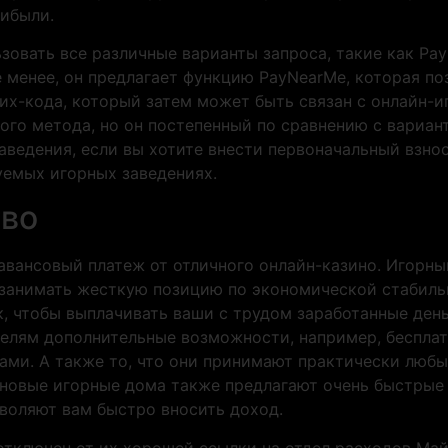
рибыли.
зовать все различные варианты запроса, такие как Pay
е менее, он предлагает функцию PayNearMe, которая п
х-кода, который затем может быть связан с онлайн-иг
того метода, но он постепенный по сравнению с вариан
заведения, если вы хотите внести первоначальный взно
уемых игорных заведениях.
тво
 авансовый платеж от отличного онлайн-казино. Игорн
 занимать жесткую позицию по экономической стабиль
 чтобы выплачивать ваши с трудом заработанные деньг
елям дополнительные возможности, например, беспла
сами. А также то, что они принимают практически люб
 новые игорные дома также предлагают очень быстрые 
воляют вам быстро вносить доход.
тключен от их хорошей ссылки на отдел расходов Майкл