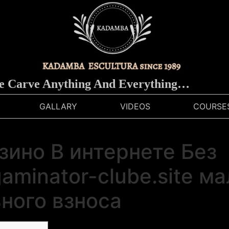
ve Anything And Everything…
GALLARY
VIDEOS
COURSE
зино В интернете Без
igaminator-clube.site 
ного взноса