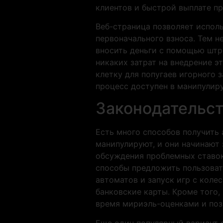
клиентов и быстрой выплате п
Веб-страница позволяет исполь
первоначального взноса. Тем н
вносить деньги с помощью штри
никаких затрат на внедрение э
клетку для попугаев игорного 
процесс доступен в манипулир
Законодательс
Есть много способов получить
манипулируют, и они начинают
обсуждения проблемных ставок,
способы предложить пользоват
автоматов и запуск игр с коле
банковские карты. Кроме того,
время мириэль-оценками и поз
Еще один популярный вариант о