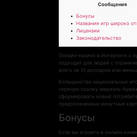
Сообщения
Бонусы
Названия игр широко о
Лицензии
Законодательство
Онлайн-казино в Интернете с 
подходит для людей с огранич
всего за 10 долларов или мен
Большинство национальных иг
горячую ссылку мириэль-бумажн
сформировать новый потребите
предоплаченные минутные карт
Бонусы
Если вы играете в онлайн-кази