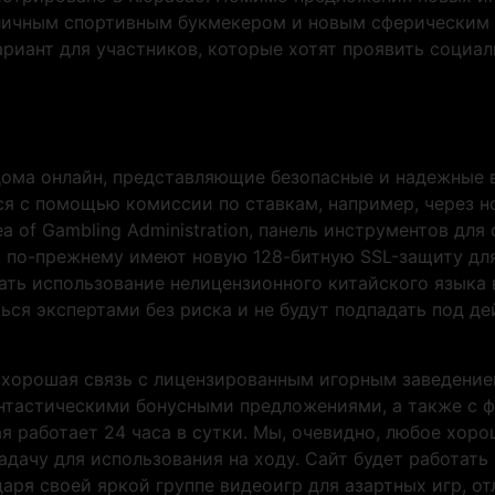
тличным спортивным букмекером и новым сферическим
ариант для участников, которые хотят проявить социа
ома онлайн, представляющие безопасные и надежные в
ся с помощью комиссии по ставкам, например, через 
a of ​​Gambling Administration, панель инструментов для
и по-прежнему имеют новую 128-битную SSL-защиту для
ть использование нелицензионного китайского языка в
ться экспертами без риска и не будут подпадать под д
 хорошая связь с лицензированным игорным заведение
фантастическими бонусными предложениями, а также с 
я работает 24 часа в сутки. Мы, очевидно, любое хо
дачу для использования на ходу. Сайт будет работать 
аря своей яркой группе видеоигр для азартных игр, о