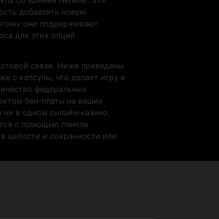
мость добавлять новую
оэтому они поддерживают
оса для этих опций
сотовой связи. Ниже приведены
е с капсулы, что делает игру в
оличество федеральных
ектом бен-платы на ваших
и ни в одном онлайн-казино.
ется с помощью панели
 в целости и сохранности или