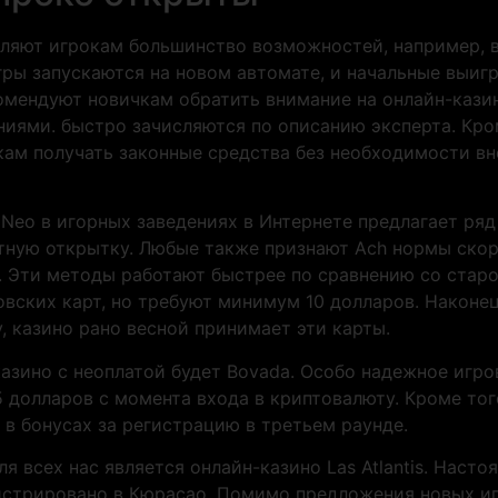
вляют игрокам большинство возможностей, например, 
ры запускаются на новом автомате, и начальные выигр
омендуют новичкам обратить внимание на онлайн-каз
иями. быстро зачисляются по описанию эксперта. Кро
ам получать законные средства без необходимости вно
Neo в игорных заведениях в Интернете предлагает ряд
тную открытку. Любые также признают Ach нормы скор
 Эти методы работают быстрее по сравнению со стар
вских карт, но требуют минимум 10 долларов. Наконец,
, казино рано весной принимает эти карты.
азино с неоплатой будет Bovada. Особо надежное игро
5 долларов с момента входа в криптовалюту. Кроме тог
 в бонусах за регистрацию в третьем раунде.
 всех нас является онлайн-казино Las Atlantis. Наст
истрировано в Кюрасао. Помимо предложения новых иг