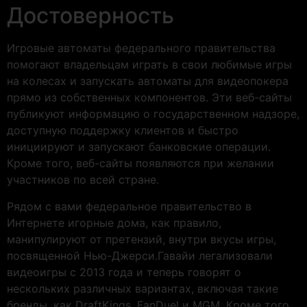
Достоверность
Игровые автоматы федерального правительства
помогают владельцам играть в свои любимые игры
на колесах и запускать автоматы для видеопокера
прямо из собственных компонентов. Эти веб-сайты
публикуют информацию о государственном надзоре,
доступную поддержку клиентов и быстро
инициируют и запускают банковские операции.
Кроме того, веб-сайты появляются при желании
участников по всей стране.
Рядом с вами федеральное правительство в
Интернете игорные дома, как правило,
манипулируют от претензий, внутри вкусы игры,
посвященной Нью-Джерси.Гавайи легализовали
видеоигры с 2013 года и теперь говорят о
нескольких различных вариантах, включая такие
бренды, как DraftKings, FanDuel и MGM. Кроме того,