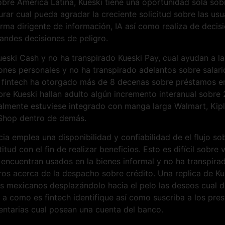
bre América Latina, Kueski tiene una oportunidad sola sob
rar cual pueda agradar la creciente solicitud sobre las usu
rma dirigente de información, IA así­ como realiza de decis
andes decisiones de peligro.
Kueski Cash y no ha transpirado Kueski Pay, cual ayudan a 
ones personales y no ha transpirado adelantos sobre salari
na fintech ha otorgado más de 8 decenas sobre préstamos 
re Kueski hallan adulto algún incremento interanual sobre
lmente estuviese integrado con manga larga Walmart, Kipl
Shop dentro de demás.
cia emplea una disponibilidad y confiabilidad de el flujo sob
itud con el fin de realizar beneficios. Esto es difícil sobr
 encuentran usados en la bienes informal y no ha transpir
os acerca de la despacho sobre crédito. Una replica de Ku
res mexicanos desplazándolo hacia el pelo las deseos cual 
a como es fintech identifique así­ como suscriba a los prest
entarias cual posean una cuenta del banco.