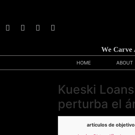
We Carve Anyth
HOME
ABOUT
Kueski Loans
perturba el 
artículos de objetivo