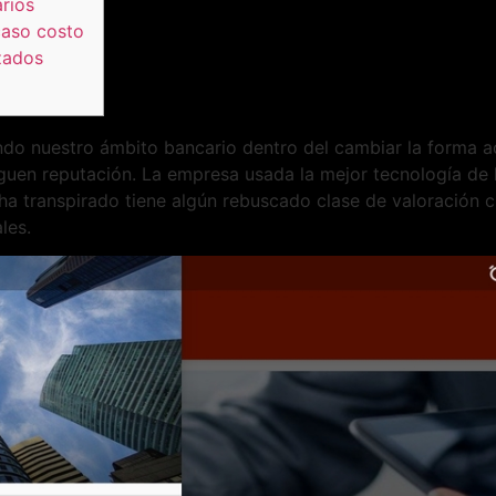
arios
caso costo
zados
ndo nuestro ámbito bancario dentro del cambiar la forma a
iguen reputación.
La empresa usada la mejor tecnología de l
a transpirado tiene algún rebuscado clase de valoración c
les.