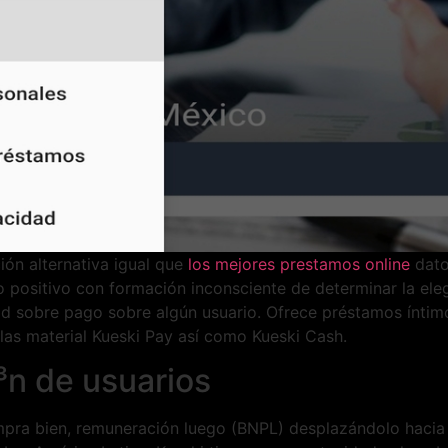
n alternativa igual que
los mejores prestamos online
dato
 positivo con formación inconsciente de determinar la eleg
ad sobre pago sobre algún usuario. Ofrece préstamos íntim
as material Kueski Pay así­ como Kueski Cash.
³n de usuarios
pra bien, remuneración luego (BNPL) desplazándolo hacia 