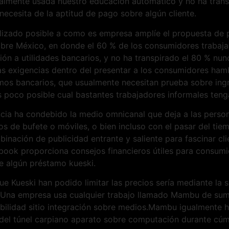
ualmente usada nuestro educación automático y no ha transp
necesita de la aptitud de pago sobre algún cliente.
ealizado posible a como es empresa amplíe el propuesta de
re México, en donde el 60 % de los consumidores trabaja
ón a utilidades bancarios, y no ha transpirado el 80 % nun
s exigencias dentro del presentar a los consumidores hambr
amos bancarios, que usualmente necesitan prueba sobre ing
 es poco posible cual bastantes trabajadores informales teng
encia ha condebido la medio omnicanal que deja a las pers
os de bufete o móviles, o bien incluso con el pasar del tie
nación de publicidad entrante y saliente para fascinar cli
book proporciona consejos financieros útiles para consumi
re algún préstamo kueski.
e Kueski han podido limitar las precios serí­a mediante la 
Una empresa usa cualquier trabajo llamado Mambu de sumin
bilidad sitio integración sobre medios.Mambu igualmente h
 del túnel carpiano aparato sobre computación durante cúm