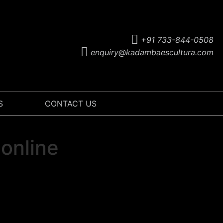
+91 733-844-0508
enquiry@kadambaescultura.com
S
CONTACT US
online