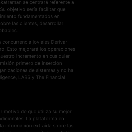
nkatraman se centrará referente a
 objetivo serí­a facilitar que
cimiento fundamentados ​​en
re las clientes, desarrollar
obables.
 concurrencia joviales Derivar
gro. Esto mejorará los operaciones
nuestro incremento en cualquier
 misión primero de inserción
rganizaciones de sistemas y no ha
ligence, LABS y The Financial
 motivo de que utiliza su mejor
radicionales. La plataforma en
 la información extraída sobre las