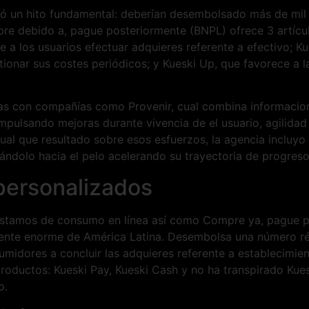
ó un hito fundamental: deberían desembolsado más de mil
re debido a, pague posteriormente (BNPL) ofrece 3 artículo
 a los usuarios efectuar adquieres referente a efectivo; K
tionar sus costes periódicos; y Kueski Up, que favorece a 
zas con compañías como Provenir, cual combina informacion
impulsando mejoras durante vivencia de el usuario, agilidad
gual que resultado sobre esos esfuerzos, la agencia incluyo 
ándolo hacia el pelo acelerando su trayectoria de progreso
personalizados
réstamos de consumo en línea así­ como Compre ya, pague p
rmente enorme de América Latina. Desembolsa una número r
sumidores a concluir las adquieres referente a establecimie
oductos: Kueski Pay, Kueski Cash y no ha transpirado Kues
o.