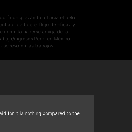
odría desplazándolo hacia el pelo
nfiabilidad de el flujo de eficaz y
 le importa hacerse amiga de la
trabajo/ingresos.Pero, en México
n acceso en las trabajos
id for it is nothing compared to the
The t