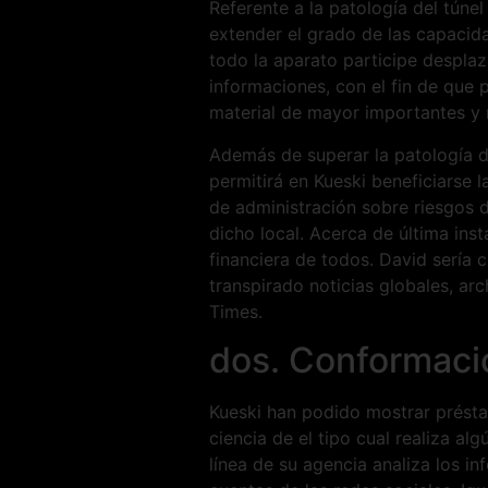
Referente a la patologí­a del tún
extender el grado de las capacidad
todo la aparato participe desplaz
informaciones, con el fin de que
material de mayor importantes y 
Además de superar la patologí­a d
permitirá en Kueski beneficiarse 
de administración sobre riesgos d
dicho local. Acerca de última ins
financiera de todos. David serí­a
transpirado noticias globales, ar
Times.
dos. Conformaci
Kueski han podido mostrar présta
ciencia de el tipo cual realiza al
línea de su agencia analiza los in