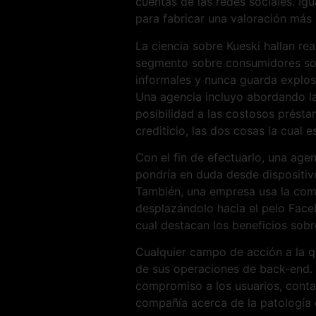
cuentas de las redes sociales. Ig
para fabricar una valoración más 
La ciencia sobre Kueski hallan r
segmento sobre consumidores sob
informales y nunca guarda explosi
Una agencia incluyo abordando la
posibilidad a las costosos prést
crediticio, las dos cosas la cual
Con el fin de efectuarlo, una ag
pondrí­a en duda desde dispositiv
También, una empresa usa la combi
desplazándolo hacia el pelo Face
cual destacan los beneficios sob
Cualquier campo de acción a la qu
de sus operaciones de back-end. 
compromiso a los usuarios, conta
compañía acerca de la patologí­a