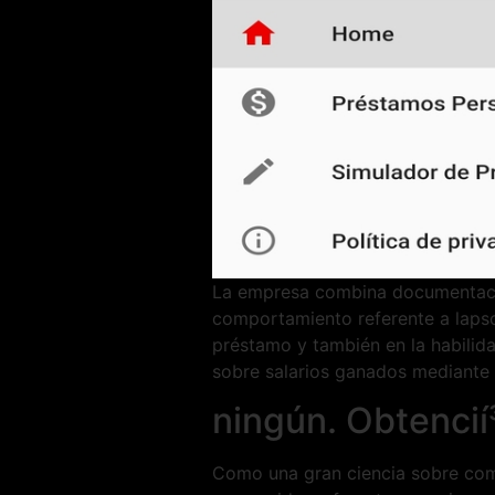
La empresa combina documentació
comportamiento referente a lapso
préstamo y también en la habilid
sobre salarios ganados mediante l
ningún. Obtencií
Como una gran ciencia sobre com