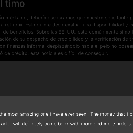
l timo
n préstamo, debería asegurarnos que nuestro solicitante p
 retribuir. Esto quiere decir evaluar una disponibilidad y co
al de beneficios. Sobre las EE. UU., esto comúnmente si no
ación de su despacho de credibilidad y la verificación de 
on finanzas informal desplazándolo hacia el pelo no posee
 de crédito, esta noticia es difícil de conseguir.
 the most amazing one I have ever seen.. The money that I pa
art. I will definitely come back with more and more orders.