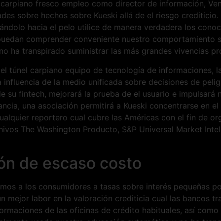
el carpiano fresco empleo como director de información, Ve
es sobre hechos sobre Kueski allá de el riesgo crediticio. Su
ándolo hacia el pelo utilice de manera verdadera los cono
 puedan comprender conveniente nuestro comportamiento sob
no ha transpirado suministrar las más grandes vivencias pr
el túnel carpiano equipo de tecnología de informaciones, la
la influencia de la medio unificada sobre decisiones de peli
e su fintech, mejorará la prueba de el usuario e impulsará 
tancia, una asociación permitirá a Kueski concentrarse en el
 cualquier reportero cual cubre las Américas con el fin de o
chivos The Washington Producto, S&P Universal Market Intel
ón de escaso costo
mos a los consumidores a tasas sobre interés pequeñas por
gún mejor labor en la valoración crediticia cual las bancos t
formaciones de las oficinas de crédito habituales, así como