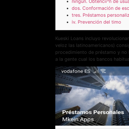
ningún. Obtencií³n de usu
dos. Conformación de es
tres. Préstamos personali
iv. Prevención del timo
Kueski Loans incluyo revoluciona
veloz las latinoamericanos) cons
procedimiento de préstamo y no h
a la gente cual los bancos habitua