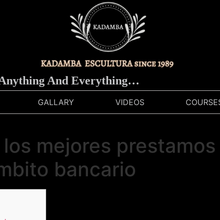
ing And Everything…
GALLARY
VIDEOS
COURSE
 los mejores prestamos 
ámbito bancario