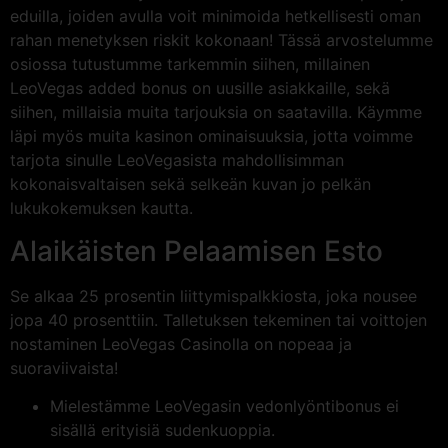
eduilla, joiden avulla voit minimoida hetkellisesti oman
rahan menetyksen riskit kokonaan! Tässä arvostelumme
osiossa tutustumme tarkemmin siihen, millainen
LeoVegas added bonus on uusille asiakkaille, sekä
siihen, millaisia muita tarjouksia on saatavilla. Käymme
läpi myös muita kasinon ominaisuuksia, jotta voimme
tarjota sinulle LeoVegasista mahdollisimman
kokonaisvaltaisen sekä selkeän kuvan jo pelkän
lukukokemuksen kautta.
Alaikäisten Pelaamisen Esto
Se alkaa 25 prosentin liittymispalkkiosta, joka nousee
jopa 40 prosenttiin. Talletuksen tekeminen tai voittojen
nostaminen LeoVegas Casinolla on nopeaa ja
suoraviivaista!
Mielestämme LeoVegasin vedonlyöntibonus ei
sisällä erityisiä sudenkuoppia.