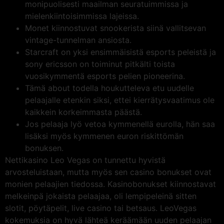
monipuolisesti maailman seuratuimmissa ja
mielenkiintoisimmissa lajeissa.
Monet kiinnostuvat snookerista siinä vallitsevan
vintage-tunnelman ansiosta.
Starcraft on yksi ensimmäisistä esports peleistä ja
sony ericsson on toiminut pitkälti toista
vuosikymmentä esports pelien pioneerina.
Tämä about todella houkutteleva etu uudelle
pelaajalle etenkin siksi, ettei kierrätysvaatimus ole
kaikkein korkeimmasta päästä.
Jos pelaaja lyö vetoa kymmenellä eurolla, hän saa
lisäksi myös kymmenen euron riskittömän
bonuksen.
Nettikasino Leo Vegas on tunnettu hyvistä
arvosteluistaan, mutta myös sen casino bonukset ovat
monien pelaajien tiedossa. Kasinobonukset kiinnostavat
melkeinpä jokaista pelaajaa, oli lempipeleinä sitten
slotit, pöytäpelit, live casino tai betsaus. LeoVegas
kokemuksia on hyvä lähteä keräämään uuden pelaajan