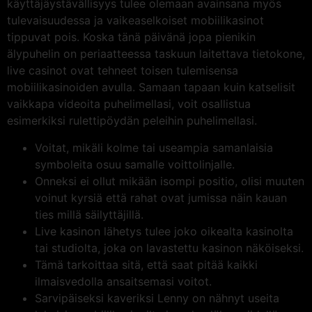
käyttäjäystävällisyys tulee olemaan avainsana myös
tulevaisuudessa ja vaikeaselkoiset mobiilikasinot
tippuvat pois. Koska tänä päivänä jopa pienikin
älypuhelin on periaatteessa taskuun laitettava tietokone,
live casinot ovat tehneet toisen tulemisensa
mobiilikasinoiden avulla. Samaan tapaan kuin katselisit
vaikkapa videoita puhelimellasi, voit osallistua
esimerkiksi rulettipöydän peleihin puhelimellasi.
Voitat, mikäli kolme tai useampia samanlaisia
symboleita osuu samalle voittolinjalle.
Onneksi ei ollut mikään isompi positio, olisi muuten
voinut kyrsiä että rahat ovat jumissa näin kauan
ties millä säilyttäjillä.
Live kasinon lähetys tulee joko oikealta kasinolta
tai studiolta, joka on lavastettu kasinon näköiseksi.
Tämä tarkoittaa sitä, että saat pitää kaikki
ilmaisvedolla ansaitsemasi voitot.
Sarvipäiseksi kaveriksi Lenny on nähnyt useita