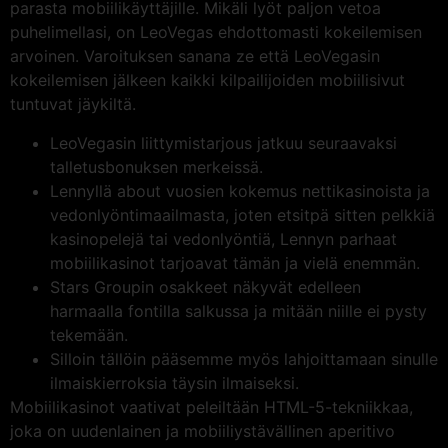
parasta mobiilikäyttäjille. Mikäli lyöt paljon vetoa
puhelimellasi, on LeoVegas ehdottomasti kokeilemisen
arvoinen. Varoituksen sanana ze että LeoVegasin
kokeilemisen jälkeen kaikki kilpailijoiden mobiilisivut
tuntuvat jäykiltä.
LeoVegasin liittymistarjous jatkuu seuraavaksi
talletusbonuksen merkeissä.
Lennyllä about vuosien kokemus nettikasinoista ja
vedonlyöntimaailmasta, joten etsitpä sitten pelkkiä
kasinopelejä tai vedonlyöntiä, Lennyn parhaat
mobiilikasinot tarjoavat tämän ja vielä enemmän.
Stars Groupin osakkeet näkyvät edelleen
harmaalla fontilla salkussa ja mitään niille ei pysty
tekemään.
Silloin tällöin pääsemme myös lahjoittamaan sinulle
ilmaiskierroksia täysin ilmaiseksi.
Mobiilikasinot vaativat peleiltään HTML-5-tekniikkaa,
joka on uudenlainen ja mobiiliystävällinen aperitivo