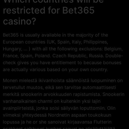
restricted for Bet365
casino?
Bet365 is usually available in the majority of the
European countries (UK, Spain, Italy, Philippines,
Hungary, … ) with all the following exclusions: Belgium,
France, Spain, Poland. Czech Republic, Russia. Double-
check gives you have entitlement to because bonuses
are actually various based on your own country.
Monen mielestä ikivanhoista säännöistä luopuminen on
tervetullut muutos, eikä sen tarvitse automaattisesti
merkitä snookerin arvokkuuden rapistumista. Snookerin
vanhanaikainen charmi on kuitenkin yksi lajin
avainpiirteistä, jonka soisi säilyvän loputtomiin. Olin
viimeksi yhteydessä Nordnetin aspaan toukokuun
lopussa ja he or she sanoivat kirjaavansa Flutterin
osakkeet salkkuuni kunhan saavat ne alisäilyttäjältä.