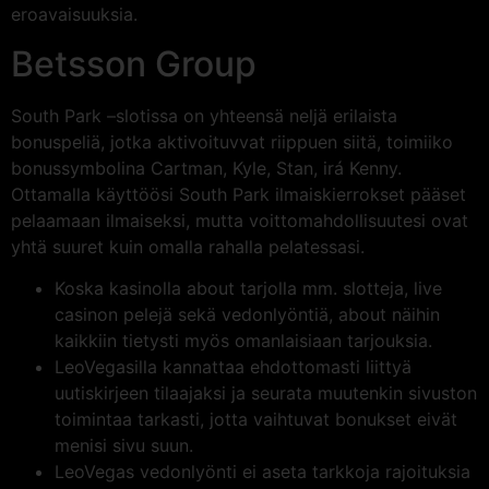
eroavaisuuksia.
Betsson Group
South Park –slotissa on yhteensä neljä erilaista
bonuspeliä, jotka aktivoituvvat riippuen siitä, toimiiko
bonussymbolina Cartman, Kyle, Stan, irá Kenny.
Ottamalla käyttöösi South Park ilmaiskierrokset pääset
pelaamaan ilmaiseksi, mutta voittomahdollisuutesi ovat
yhtä suuret kuin omalla rahalla pelatessasi.
Koska kasinolla about tarjolla mm. slotteja, live
casinon pelejä sekä vedonlyöntiä, about näihin
kaikkiin tietysti myös omanlaisiaan tarjouksia.
LeoVegasilla kannattaa ehdottomasti liittyä
uutiskirjeen tilaajaksi ja seurata muutenkin sivuston
toimintaa tarkasti, jotta vaihtuvat bonukset eivät
menisi sivu suun.
LeoVegas vedonlyönti ei aseta tarkkoja rajoituksia