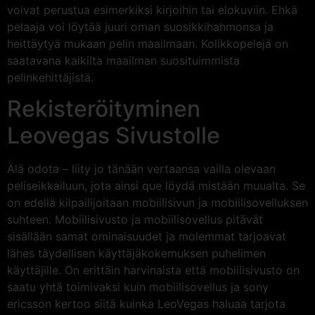
voivat perustua esimerkiksi kirjoihin tai elokuviin. Ehkä
pelaaja voi löytää juuri oman suosikkihahmonsa ja
heittäytyä mukaan pelin maailmaan. Kolikkopelejä on
saatavana kaikilta maailman suosituimmista
pelinkehittäjistä.
Rekisteröityminen
Leovegas Sivustolle
Älä odota – liity jo tänään vertaansa vailla olevaan
peliseikkailuun, jota ainsi que löydä mistään muualta. Se
on edellä kilpailijoitaan mobiilisivun ja mobiilisovelluksen
suhteen. Mobiilisivusto ja mobiilisovellus pitävät
sisällään samat ominaisuudet ja molemmat tarjoavat
lähes täydellisen käyttäjäkokemuksen puhelimen
käyttäjille. On erittäin harvinaista että mobiilisivusto on
saatu yhtä toimivaksi kuin mobiilisovellus ja sony
ericsson kertoo siitä kuinka LeoVegas haluaa tarjota