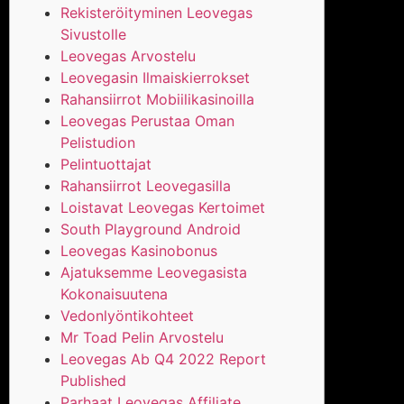
Rekisteröityminen Leovegas
Sivustolle
Leovegas Arvostelu
Leovegasin Ilmaiskierrokset
Rahansiirrot Mobiilikasinoilla
Leovegas Perustaa Oman
Pelistudion
Pelintuottajat
Rahansiirrot Leovegasilla
Loistavat Leovegas Kertoimet
South Playground Android
Leovegas Kasinobonus
Ajatuksemme Leovegasista
Kokonaisuutena
Vedonlyöntikohteet
Mr Toad Pelin Arvostelu
Leovegas Ab Q4 2022 Report
Published
Parhaat Leovegas Affiliate