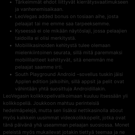
Tärkeimmät ehdot liittyvät kierrätysvaatimukseen
ja vanhenemisaikaan.
LeoVegas added bonus on tosiaan aihe, josta
pelaajat tai me emme saa tarpeeksemme.
Kyseessä ei ole mikään näytöslaji, jossa pelaajien
taidoilla ei olisi merkitystä.
Mobiilikasinoiden kehitystä tulee olemaan
mielenkiintoinen seurata, sillä mitä paremmaksi
mobiililaitteet kehittyvät, sitä enemmän me
pelaajat saamme irti.
South Playground Android –sovellus tuskin jäisi
Applen edition jalkoihin, sillä appsit ja pelit ovat
vähintään yhtä suosittuja Androidillakin.
LeoVegasin kolikkopelivalikoimaan kuuluu itsessään yli
kolikkopeliä. Joukkoon mahtuu perinteisiä
hedelmäpelejä, mutta sen lisäksi nettikasinolla about
myös kaikkein uusimmat videokolikkopelit, jotka ovat
tänä päivänä yhä useamman pelaajan suosiossa. Monet
peleistä myös mukailevat jotakin tiettyä teemaa ja ne