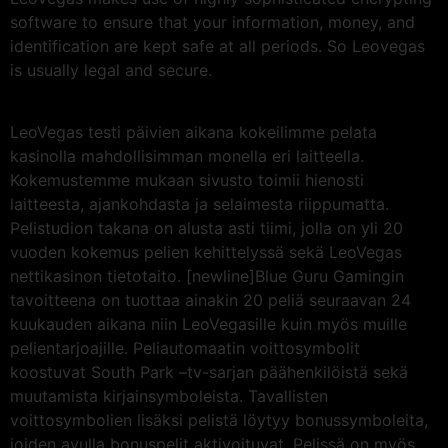
software to ensure that your information, money, and
identification are kept safe at all periods. So Leovegas
is usually legal and secure.
LeoVegas testi päivien aikana kokeilimme pelata
kasinolla mahdollisimman monella eri laitteella.
Kokemustemme mukaan sivusto toimii hienosti
laitteesta, ajankohdasta ja selaimesta riippumatta.
Pelistudion takana on alusta asti tiimi, jolla on yli 20
vuoden kokemus pelien kehittelyssä sekä LeoVegas
nettikasinon tietotaito. [newline]Blue Guru Gamingin
tavoitteena on tuottaa ainakin 20 peliä seuraavan 24
kuukauden aikana niin LeoVegasille kuin myös muille
pelientarjoajille. Peliautomaatin voittosymbolit
koostuvat South Park –tv-sarjan päähenkilöistä sekä
muutamista kirjainsymboleista. Tavallisten
voittosymbolien lisäksi pelistä löytyy bonussymboleita,
joiden avulla bonuspelit aktivoituvat. Pelissä on myös