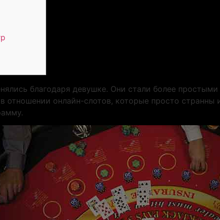
гр
нялись благодаря девушке. Они стали более простыми 
 в отношении онлайн-слотов, которые просто странны 
рамму.