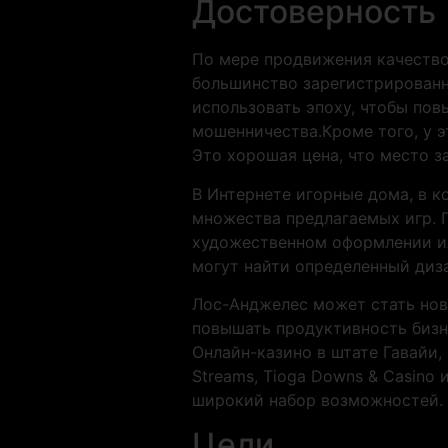
Достоверность
По мере продвижения качество 
большинство зарегистрированн
использовать эпоху, чтобы пов
мошенничества.Кроме того, у 
Это хорошая цена, что место з
В Интернете игорные дома, в 
множества предлагаемых игр. 
художественном оформлении или
могут найти определенный диза
Лос-Анджелес может стать нов
повышать продуктивность бизн
Онлайн-казино в штате Гавайи,
Streams, Tioga Downs & Casino
широкий набор возможностей.
Цели