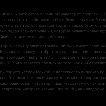
игровых автоматов онлайн отличается от проблемы, е
ых на сайтах онлайн-казино были безопасными и безо
ысить открытость, справедливость, а также отсутстви
этих людей есть сотрудники, которые решают новые пр
аймет его или ее позицию искренне.
которых есть игровые автоматы, обычно имеют свою ме
Пользователи могут отображать на экране поиск женщ
, возможно, платить за то, чтобы иметь полное предс
йн RTP, что является признаком того, как они стремятс
ой туристической Меккой, а доступность видеоигр по
еса. Это поможет, если вам нужно изменить варианты 
 как правило, являются горячими «тусовками», такими 
 и стартовое интернет-казино Empire City на ипподром