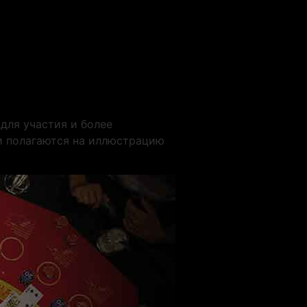
для участия и более
и полагаются на иллюстрацию