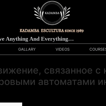
ything And Everything…
GALLARY
VIDEOS
COURSE
ижение, связанное с 
ровыми автоматами и