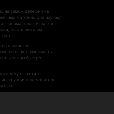
о на самом деле они не
еленных методов. Они изучают
ют понимать, как играть в
оки, и вы дадите им
грать.
ство вариантов
взнос и начать уменьшать
озволяют вам быстро
 которому вы хотите
е инструкциям на мониторе,
ы есть.