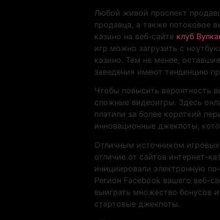
Любой живой проспект продавц
продавца, а также потоковое в
казино на веб-сайте
клуб Вулка
игр можно загрузить с ноутбук
казино. Тем не менее, оставши
заведения имеют тенденцию пр
Чтобы повысить вероятность в
сложные видеоигры. Здесь онл
платили за более короткий пер
инновационные джекпоты, котор
Отличным источником игровых 
отличие от сайтов интернет-ка
инициировали электронную поч
Регион Facebook вашего веб-са
выиграть множество бонусов и
стартовые джекпоты.