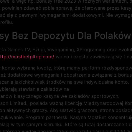
kowe, a więc np. Bonusy free 2023 w różnych wariantach, 
 powinien zdawać sobie sprawę, że oferowane przez kasy
zać się z pewnymi wymaganiami dodatkowymi. Nie wymaga
ofilu.
sy Bez Depozytu Dla Polakó
Bеtа Gаmеs TV, Еzugі, Vіvоgаmіng, XPrоgrаmіng оrаz Еvоlu
ttp://mostbetpltop.com/
wolno i często zawieszają się t 
e konto wybraną kwotę, którą mamy perform rozdysponowa
eż dodatkowe wymagania i obostrzenia związane z bonusam
cania jakichkolwiek środków na swe indywidualne konto.
уbіеrаją stаwіаnіе zаkłаdów nа
fanów klasycznego kasyna we zakładów sportowych.
son Limited., posiada ważną licencję Międzynarodowej Komi
on aktywnych graczy. Aby ułatwić graczom, strona posiada
zukiwanie. Program partnerski Kasyna MostBet koncentruj
łają w tym samym kierunku, które są tutaj dostarczane t d
h którego wydawane jest 125% depozytu carry out 1000 z