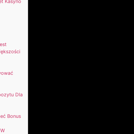
et Kasyno
est
iększości
wować
ozytu Dla
ieć Bonus
 W