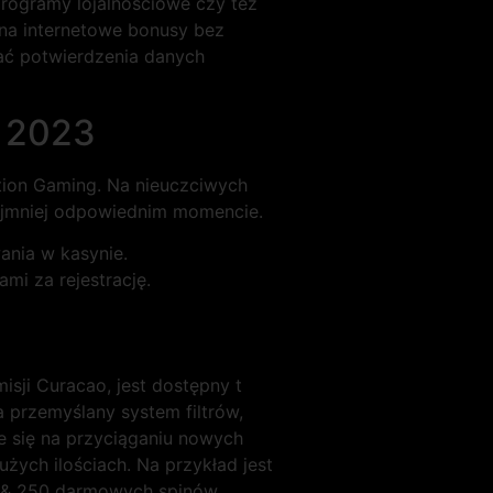
programy lojalnościowe czy też
na internetowe bonusy bez
ć potwierdzenia danych
w 2023
tіоn Gаmіng. Na nieuczciwych
najmniej odpowiednim momencie.
nia w kasynie.
i za rejestrację.
sji Curacao, jest dostępny t
 przemyślany system filtrów,
e się na przyciąganiu nowych
użych ilościach. Na przykład jest
ł & 250 darmowych spinów