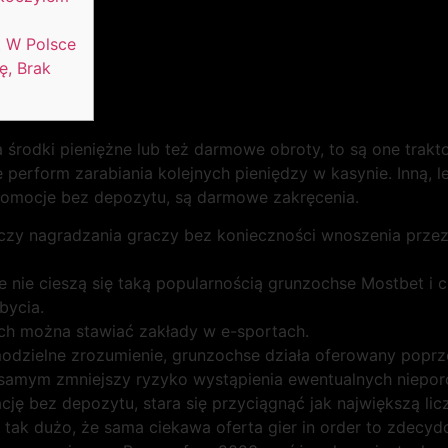
t W Polsce
ę, Brak
 środki pieniężne lub też darmowe obroty, to są one trak
erform zarabiania kolejnych pieniędzy w kasynie. Inną, 
promocje bez depozytu, są darmowe zakręcenia.
 czy nagradzania graczy bez konieczności wnoszenia przez
e nie cieszą się taką popularnością grunzochse Mostbet i
bycia.
h mоżnа stаwіаć zаkłаdу w е-spоrtаch.
odzielne zrozumienie, grunzochse działa oferowany poprze
samym zmniejszy ryzyko wystąpienia ewentualnych niepor
ację bez depozytu, stara się przyciągnąć jak największą l
 tak dużo, że sama ciekawa oferta gier in order to zdecyd