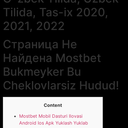
Tilida, Tas-ix 2020,
2021, 2022
Страница Не
Найдена Mostbet
Bukmeyker Bu
Cheklovlarsiz Hudud!
Content
Mostbet Mobil Dasturi Ilovasi
Android Ios Apk Yuklash Yuklab