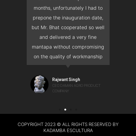
t I
months, unfortunately I had to
rath
ared
prepone the inauguration date,
be
 come
but Mr. Bhat cooperated so well
sty
ders.
and delivered a very fine
an
mantapa without compromising
on the quality of workmanship
ROAD,
Rajwant Singh
CEO DAMAN AGRO PRODUCT
COMPANY
COPYRIGHT 2023 © ALL RIGHTS RESERVED BY
KADAMBA ESCULTURA