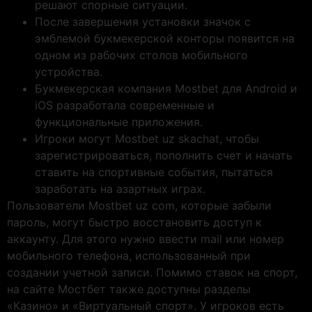
решают спорные ситуации.
После завершения установки значок с
эмблемой букмекерской конторы появится на
одном из рабочих столов мобильного
устройства.
Букмекерская компания Mostbet для Android и
iOS разработала современные и
функциональные приложения.
Игроки могут Mostbet uz skachat, чтобы
зарегистрироваться, пополнить счет и начать
ставить на спортивные события, пытаться
заработать на азартных играх.
Пользователи Mostbet uz com, которые забыли
пароль, могут быстро восстановить доступ к
аккаунту. Для этого нужно ввести mail или номер
мобильного телефона, использованный при
создании учетной записи. Помимо ставок на спорт,
на сайте Мостбет также доступны разделы
«Казино» и «Виртуальный спорт». У игроков есть