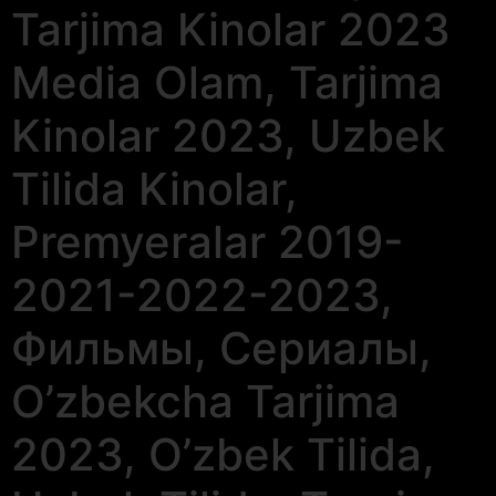
Tarjima Kinolar 2023
Media Olam, Tarjima
Kinolar 2023, Uzbek
Tilida Kinolar,
Premyeralar 2019-
2021-2022-2023,
Фильмы, Сериалы,
O’zbekcha Tarjima
2023, O’zbek Tilida,