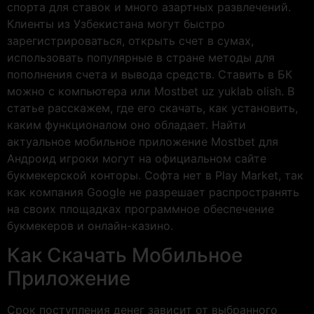
спорта для ставок и много азартных развлечений.
Клиенты из Узбекистана могут быстро
зарегистрироваться, открыть счет в сумах,
использовать популярные в стране методы для
пополнения счета и вывода средств. Ставить в БК
можно с компьютера или Mostbet uz yuklab olish. В
статье расскажем, где его скачать, как установить,
каким функционалом оно обладает. Найти
актуальное мобильное приложение Mostbet для
Андроид игроки могут на официальном сайте
букмекерской конторы. Софта нет в Play Market, так
как компания Google не разрешает распространять
на своих площадках программное обеспечение
букмекеров и онлайн-казино.
Как Скачать Мобильное
Приложение
Срок поступления денег зависит от выбранного