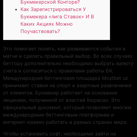
Букмекерской Конторе?
Как Зарегистрироваться У
Букмекера «лига Ставок» И В
Каких Акциях Можно
Поучаствовать?
Это помогает понять, как развиваются события в
матче и сделать правильный выбор. Во всех случаях
беттору дополнительно необходимо выбрать валюту
счета и согласиться с правилами работы БК.
Международная беттинговая площадка Mostbet uz
принимает ставки на спорт и азартные развлечения
от клиентов. Букмекер работает на основании
лицензии, полученной от властей Кюрасао. Это
официальный документ, который позволяет многим
международным беттинговым платформам и
интернет-казино работать в разных странах мира.
Чтобы установить софт, необходимо зайти на