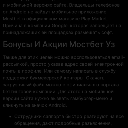
и мобильной версиях сайта. Владельцы телефонов
от Android не найдут мобильное приложение
Mostbet в официальном магазине Play Market.
Причина в компании Google, которая запрещает на
принадлежащих ей площадках размещать софт.
Бонусы И Акции Мостбет Уз
Также для этих целей можно воспользоваться email-
рассылкой, просто указав адрес своей электронной
почты в профиле. Или самому написать в службу
поддержки букмекерской конторы. Скачать
загрузочный файл можно с официального портала
беттинговой компании. Для этого на мобильной
версии сайта нужно вызвать гамбургер-меню и
кликнуть на значок Android.
Сотрудники саппорта быстро реагируют на все
обращения, дают подробные разъяснения,