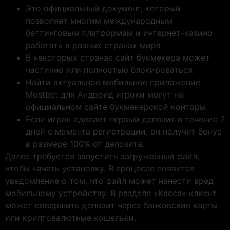
Это официальный документ, который
позволяет многим международным
беттинговым платформам и интернет-казино
работать в разных странах мира.
В некоторых странах сайт букмекера может
частично или полностью блокироваться.
Найти актуальное мобильное приложение
Mostbet для Андроид игроки могут на
официальном сайте букмекерской конторы.
Если игрок сделает первый депозит в течение 7
дней с момента регистрации, он получит бонус
в размере 100% от депозита.
Далее требуется запустить загруженный файл,
чтобы начать установку. В процессе появится
уведомление о том, что файл может нанести вред
мобильному устройству. В разделе «Касса» клиент
может совершить депозит через банковские карты
или криптовалютные кошельки.