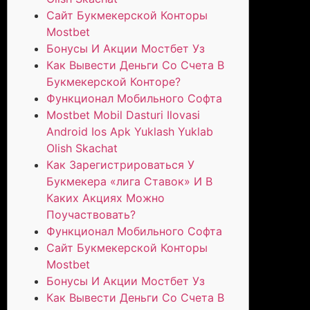
Сайт Букмекерской Конторы
Mostbet
Бонусы И Акции Мостбет Уз
Как Вывести Деньги Со Счета В
Букмекерской Конторе?
Функционал Мобильного Софта
Mostbet Mobil Dasturi Ilovasi
Android Ios Apk Yuklash Yuklab
Olish Skachat
Как Зарегистрироваться У
Букмекера «лига Ставок» И В
Каких Акциях Можно
Поучаствовать?
Функционал Мобильного Софта
Сайт Букмекерской Конторы
Mostbet
Бонусы И Акции Мостбет Уз
Как Вывести Деньги Со Счета В