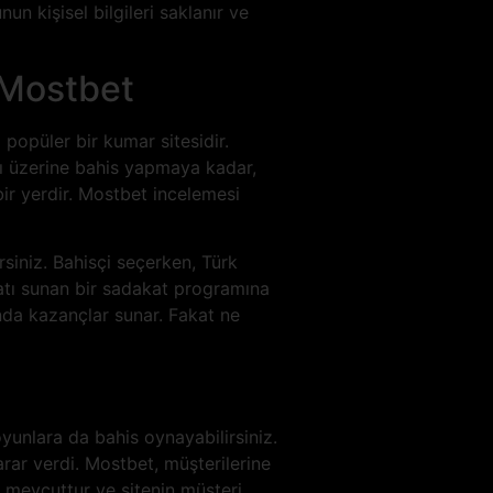
 kişisel bilgileri saklanır ve
Mostbet
popüler bir kumar sitesidir.
sı üzerine bahis yapmaya kadar,
ir yerdir. Mostbet incelemesi
iniz. Bahisçi seçerken, Türk
atı sunan bir sadakat programına
nda kazançlar sunar. Fakat ne
oyunlara da bahis oynayabilirsiniz.
rar verdi. Mostbet, müşterilerine
e mevcuttur ve sitenin müşteri