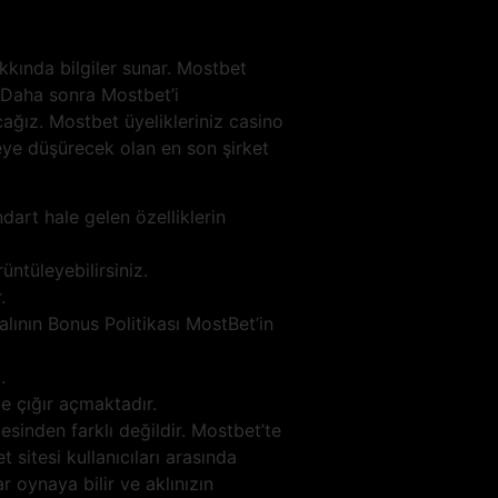
kkında bilgiler sunar. Mostbet
. Daha sonra Mostbet’i
cağız. Mostbet üyelikleriniz casino
eye düşürecek olan en son şirket
dart hale gelen özelliklerin
üntüleyebilirsiniz.
.
ının Bonus Politikası MostBet’in
.
e çığır açmaktadır.
sinden farklı değildir. Mostbet’te
sitesi kullanıcıları arasında
r oynaya bilir ve aklınızın