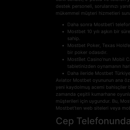
destek personeli, sorularınızı yan
mükemmel müşteri hizmetleri sunan
Daha sonra Mostbet’i telefon
Mostbet 10 yılı aşkın bir sü
sahip.
Mostbet Poker, Texas Hold’e
bir poker odasıdır.
MostBet Casino’nun Mobil Ca
tabletinizden oynamanın hari
Daha ileride Mostbet Türkiye’
Aviator Mostbet oyununun ana özel
yeni kaydolmuş acemi bahisçiler bi
zamanda çeşitli kumarhane oyunl
müşterileri için uygundur. Bu, Most
Mostbet’ten web siteleri veya mob
Cep Telefonunda