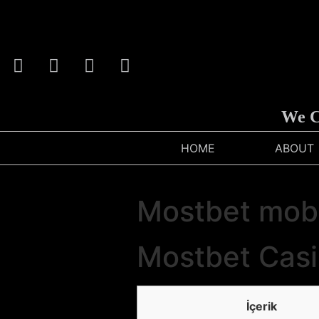
We Carve 
HOME
ABOUT
Mostbet mobil
Mostbet Casin
İçerik