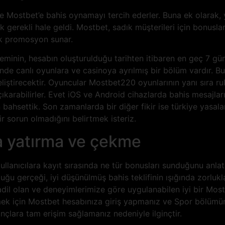
kle Mostbet’e bahis oynamayı tercih ederler. Buna ek olarak,
ok gerekli hale geldi. Mostbet, sadık müşterileri için bonusl
ok promosyon sunar.
leminin, hesabın oluşturulduğu tarihten itibaren en geç 7 gü
nde canlı oyunlara ve casinoya ayrılmış bir bölüm vardır. Bu
liştirecektir. Oyuncular Mostbet220 oyunlarının yanı sıra rule
çıkarabilirler. Evet iOS ve Android cihazlarda bahis mesajla
 bahsettik. Son zamanlarda bir diğer fikir ise türkiye yasal
r sorun olmadığını belirtmek isteriz.
a yatırma ve çekme
ullanıcılara kayıt sırasında ne tür bonusları sunduğunu anla
ğu gerçeği, iyi düşünülmüş bahis teklifinin ışığında zorlukla
adil olan ve deneyimlerimize göre uygulanabilen iyi bir Mos
lemek için Mostbet hesabınıza giriş yapmanız ve Spor bölüm
ançlara tam erişim sağlamanız nedeniyle ilginçtir.