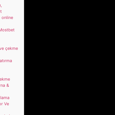
,
t
 online
Mostbet
 ve çekme
atırma
çekme
yna &
ulama
or Ve