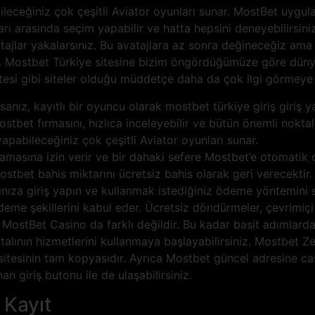
eceğiniz çok çeşitli Aviator oyunları sunar. MostBet uygula
ıları arasında seçim yapabilir ve hatta hepsini deneyebilirsi
tajlar yakalarsınız. Bu avatajlara az sonra değineceğiz ama
alım. Mostbet Türkiye sitesine bizim öngördüğümüze göre dün
itesi gibi siteler olduğu müddetçe daha da çok ilgi görmey
sanız, kayıtlı bir oyuncu olarak mostbet türkiye giriş giriş
Mostbet fırmasını, hızlıca inceleyebilir ve bütün önemli noktal
apabileceğiniz çok çeşitli Aviator oyunları sunar.
rlamasına izin verir ve bir dahaki sefere Mostbet’e otomatik ol
stbet bahis miktarını ücretsiz bahis olarak geri verecektir.
ıza giriş yapın ve kullanmak istediğiniz ödeme yöntemini se
deme şekillerini kabul eder. Ücretsiz döndürmeler, çevrimiç
stBet Casino da farklı değildir. Bu kadar basit adımlardan 
ının hizmetlerini kullanmaya başlayabilirsiniz. Mostbet Zerk
sitesinin tam kopyasıdır. Ayrıca Mostbet güncel adresine c
n giriş butonu ile de ulaşabilirsiniz.
 Kayıt