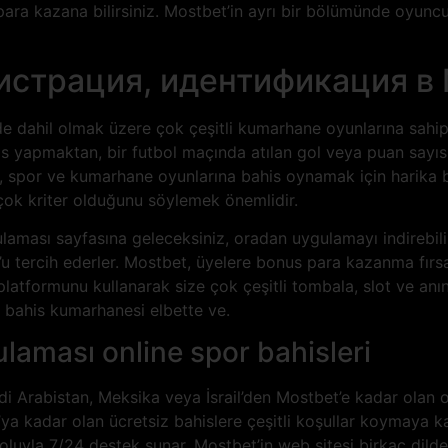
 kazana bilirsiniz. Mostbet’in ayrı bir bölümünde oyuncunun
истрация, идентификация в 
de dahil olmak üzere çok çeşitli kumarhane oyunlarına sahip 
ahis yapmaktan, bir futbol maçında atılan gol veya puan sayı
t, spor ve kumarhane oyunlarına bahis oynamak için harika b
çok kriter olduğunu söylemek önemlidir.
ası sayfasına geleceksiniz, oradan uygulamayı indirebilirs
u tercih ederler. Mostbet, üyelere bonus para kazanma fırs
platformunu kullanarak size çok çeşitli tombala, slot ve anı
r bahis kumarhanesi elbette ve.
laması online spor bahisleri
udi Arabistan, Meksika veya İsrail’den Mostbet’e kadar olan 
ya kadar olan ücretsiz bahislere çeşitli koşullar koymaya ka
oluyla 7/24 destek sunar. Mostbet’in web sitesi birkaç dild