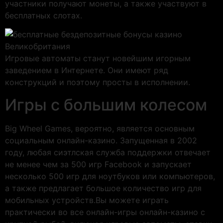
участники получают монеты, а также участвуют в
бесплатных слотах.
Игровые автоматы станут новейшим игорным
заведением в Интернете. Они имеют ряд
конструкций и поэтому просты в исполнении.
Игры с большим колесом
Big Wheel Games, вероятно, является основным
социальным онлайн-казино. Запущенная в 2002
году, любая сиэтлская служба поддержки отвечает
не менее чем за 500 игр Facebook и запускает
несколько 500 игр для ноутбуков или компьютеров,
а также предлагает большое количество игр для
мобильных устройств.Вы можете играть
практически во все онлайн-игры онлайн-казино с