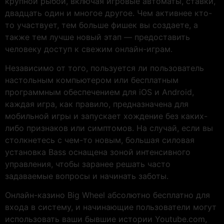
крупной рыбой, включая игровые автоматы, ставки,
двадцать один и многое другое. Чем активнее кто-
то участвует, тем больше фишек вы создаете, а
также тем лучше новый этап — предоставить
человеку доступ к свежим онлайн-играм.
Независимо от того, пользуется ли пользователь
настольным компьютером или бесплатным
программным обеспечением для iOS и Android,
каждая игра, как правило, предназначена для
мобильной игры и запускает хождение без каких-
либо признаков или симптомов. На случай, если вы
столкнетесь с чем-то новым, большая силовая
установка Bass оснащена зоной интенсивного
управления, чтобы заранее решать часто
задаваемые вопросы и начинать заботы.
Онлайн-казино Big Wheel абсолютно бесплатно для
входа в систему, и начинающие пользователи могут
использовать ваши бывшие истории Youtube.com,