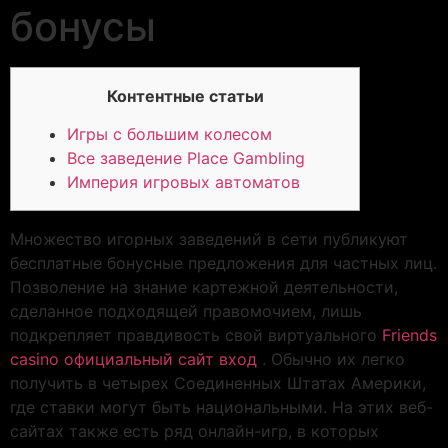
бонусы
Контентные статьи
Игры с большим колесом
Все заведение Place Gambling
Империя игровых автоматов
Множество игорных заведений в сети публикуют
бесплатные бонусные предложения для частных лиц.
Позволение на знание картежной деятельности,
сделанное подходящей правомочием, лишь
подкрепляет правдивость свой виртуального
Friends
casino официальный сайт вход
. Обычно их легко
получить в четырех Соединенных Штатах Америки,
где ставки могут быть национальными.
На этих веб-
сайтах также есть ряд онлайн-игр, в которых