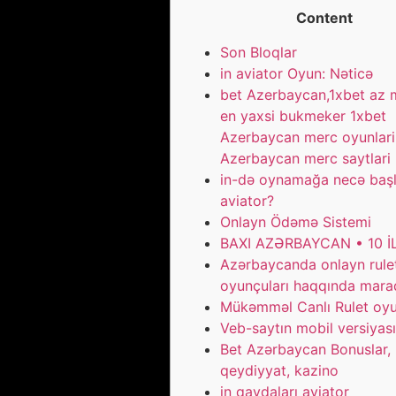
Content
Son Bloqlar
in aviator Oyun: Nəticə
bet Azerbaycan,1xbet az m
en yaxsi bukmeker 1xbet
Azerbaycan merc oyunlari,
Azerbaycan merc saytlari
in-də oynamağa necə baş
aviator?
Onlayn Ödəmə Sistemi
BAXI AZƏRBAYCAN • 10 İ
Azərbaycanda onlayn rule
oyunçuları haqqında maraq
Mükəmməl Canlı Rulet oyu
Veb-saytın mobil versiyası
Bet Azərbaycan Bonuslar,
qeydiyyat, kazino
in qaydaları aviator