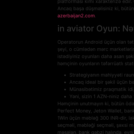
platforması kimi xarakterizə edir.
Ancaq başa düşməlisiniz ki, bütün
azerbaijan2.com
.
in aviator Oyun: Nə
Operatorun Android üçün olan tətb
şeyi, o cümlədən mərc marketlərini
istədiyiniz oyunları daha asan şək
həmçinin oyunların təfərrüatlı sta
Strategiyanın mahiyyəti rau
Ancaq ideal bir şəkil üçün bəz
Münasibətimiz praqmatik idi,
Yəni, sizin 1 AZN-niniz daha
Həmçinin unutmayın ki, bütün ödən
Perfect Money, Jeton Wallet, ban
1Win üçün məbləğ 300 INR-dir, lak
seçməli, məbləği seçməli, şəxsi mə
məsələn, bank qəbzi halında, eyn