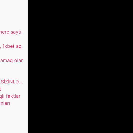
erc saytı,
 1xbet az,
lamaq olar
LSİZİNLƏ…
t
lı faktlar
nları