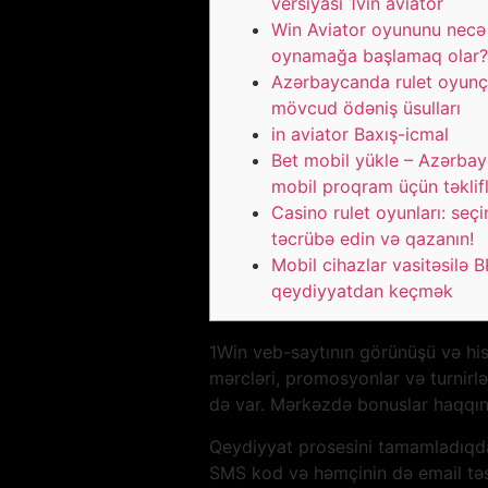
versiyası 1vin aviator
Win Aviator oyununu necə
oynamağa başlamaq olar?
Azərbaycanda rulet oyunç
mövcud ödəniş üsulları
in aviator Baxış-icmal
Bet mobil yükle – Azərba
mobil proqram üçün təklif
Casino rulet oyunları: seçi
təcrübə edin və qazanın!
Mоbil сihаzlаr vаsitəsilə 
qеydiyyаtdаn kеçmək
1Win veb-saytının görünüşü və his
mərcləri, promosyonlar və turnir
də var. Mərkəzdə bonuslar haqqınd
Qеydiyyаt рrоsеsini tаmаmlаdıqdа
SMS kоd və həmçinin də еmаil təsd