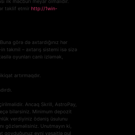
sı ilk məcburi meyar olmalıdır.
r təklif etmir
http://1win-
 Buna görə də axtardığınız hər
n təkmil – axtarış sistemi isə sizə
silə oyunları canlı izləmək,
kiqat artırmaqdır.
dırdı.
ilməlidir. Ancaq Skrill, AstroPay,
eçə bilərsiniz. Minimum depozit
nlük verdiyiniz ödəniş üsulunu
nı gözləməlisiniz. Unutmayın ki,
ət qoyduğunuz eyni vəsaitlə pul