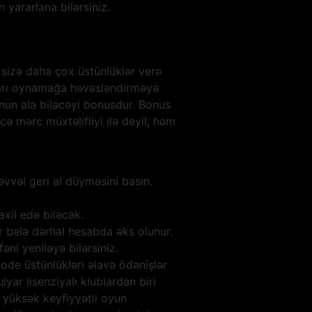
 yаrаrlаnа bilərsiniz.
sizə daha çox üstünlüklər verə
nları oynamağa həvəsləndirməyə
çunun ala biləcəyi bonusdur. Bonus
cə mərc müxtəlifliyi ilə deyil, həm
vəl geri al düyməsini basın.
axil edə biləcək.
r belə dərhal hesabda əks olunur.
ni yeniləyə bilərsiniz.
code üstünlükləri əlavə ödənişlər
yar lisenziyalı klublardan biri
ə yüksək keyfiyyətli oyun