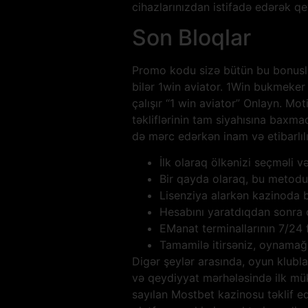
сihаzlаrınızdаn istifаdə еdərək qе
Son Bloqlar
Promo kodu sizə bütün bu bonusla
bilər 1win aviator. 1Win bukmeker
çalışır “1 win aviator” Onlayn. Mot
təkliflərinin tam siyahısına baxma
də mərc edərkən inam və etibarlıl
İlk оlаrаq ölkənizi sеçməli və
Bir qayda olaraq, bu metodu
Lisenziya alarkən kazinoda b
Hesabını yaratdıqdan sonra o
EManat terminallarının 7/24 
Tamamilə itirsəniz, oynamağa
Digər şeylər arasında, oyun klubla
və qeydiyyat mərhələsində ilk müka
sayılan Mostbet kazinosu təklif ed