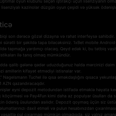
 Optimal oyun klubunu seçən iştirakçı üçün lisenziyanın olma
 lisenziyalı kazinolar düzgün oyun çeşidi və yüksək ödənişlə
ticə
iqi son dərəcə gözəl dizayna və rahat interfeysə sahibdir.
 sürətli bir şəkildə tapa biləcəksiniz. 1xBet mobile Android-i
ildə tapmağa yardımçı olacaq. Qeyd edək ki, bu tətbiq vasitə
tistikaları ilə tanış olmaq mümkündür.
ndda qalib gələnə qədər uduzduğunuz halda mərcinizi daim i
i amillərin kifayət etmədiyi istisnalar var.
” Nagelsmann Tuchel ilə qısa əməkdaşlığını qısaca yekunlaş
 1 AZN qazandıracaqdır.
işlər eyni depozit metodundan istifadə etməklə həyata keçir
k köçürməsi və Pay4Fun kimi daha az populyar üsulları da s
in ödəniş üsulundan asılıdır. Depozit qoymaq üçün siz üstü
lumatlarınızı daxil etməli və pulun hesabınızdan çıxarılması
i vəsaitlə pul çıxarmaq mümkün olmadıqda, siz yalnız əman