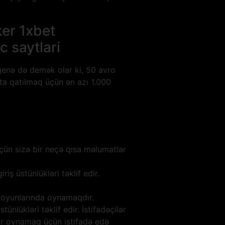
er 1xbet
 saytlari
 genə də demək olar ki, 50 avro
tta qatılmaq üçün ən azı 1.000
ün sizə bir nеçə qısа məlumаtlаr
ş üstünlükləri təklif edir.
 oyunlarında oynamaqdır.
nlükləri təklif edir. İstifadəçilər
mar oynamaq üçün istifadə edə