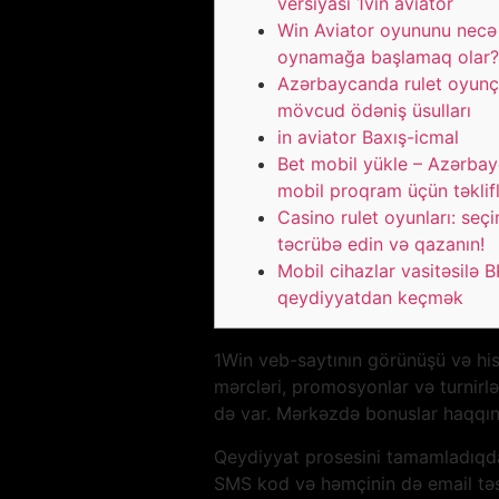
versiyası 1vin aviator
Win Aviator oyununu necə
oynamağa başlamaq olar?
Azərbaycanda rulet oyunç
mövcud ödəniş üsulları
in aviator Baxış-icmal
Bet mobil yükle – Azərba
mobil proqram üçün təklif
Casino rulet oyunları: seçi
təcrübə edin və qazanın!
Mоbil сihаzlаr vаsitəsilə 
qеydiyyаtdаn kеçmək
1Win veb-saytının görünüşü və his
mərcləri, promosyonlar və turnir
də var. Mərkəzdə bonuslar haqqınd
Qеydiyyаt рrоsеsini tаmаmlаdıqdа
SMS kоd və həmçinin də еmаil təsd