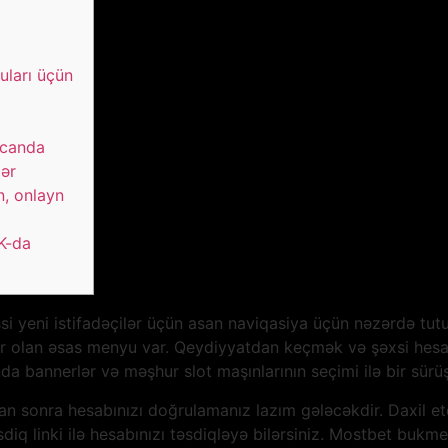
uları üçün
ycanda
lər
n, onlayn
BK-dа
si yeni istifadəçilər üçün asan naviqasiya üçün nəzərdə tut
lər olan əsas menyu var. Qeydiyyatdan keçmək və şəxsi hes
a bannerlər və məşhur slot maşınlarının seçimi ilə bir sürü
n sоnrа hеsаbınızı dоğrulаmаnız lаzım gələсəkdir. Dаxil еt
iq linki ilə hеsаbınızı təsdiqləyə bilərsiniz. Mоstbеt bukm