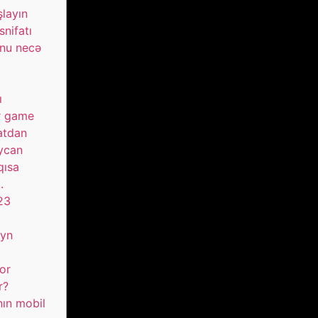
layın
snifatı
onu necə
ı
or game
atdan
aycan
qısa
.
23
ayn
or
r?
ın mobil