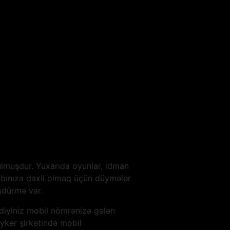
ulmuşdur. Yuxarıda oyunlar, idman
abınıza daxil olmaq üçün düymələr
şdürmə var.
diyiniz mоbil nömrənizə gələn
еykеr şirkətində mоbil