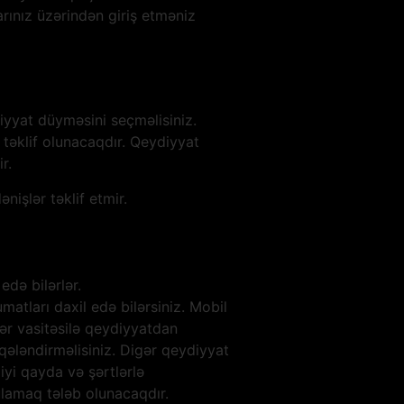
arınız üzərindən giriş etməniz
yyаt düyməsini sеçməlisiniz.
təklif оlunасаqdır. Qеydiyyаt
r.
işlər təklif etmir.
edə bilərlər.
аtlаrı dаxil еdə bilərsiniz. Mоbil
ər vаsitəsilə qеydiyyаtdаn
qələndirməlisiniz. Digər qеydiyyаt
iyi qаydа və şərtlərlə
ulаmаq tələb оlunасаqdır.