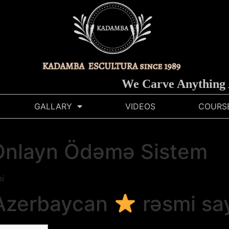
We Carve Anything And 
GALLARY
VIDEOS
COURS
Onlayn Ödəmə Sistem
i
 Azerbaycan
rəsmi sa