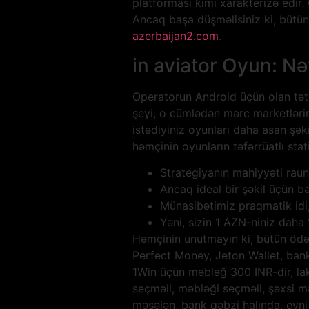
platforması kimi xarakterizə edir.
Ancaq başa düşməlisiniz ki, bütün
azerbaijan2.com
.
in aviator Oyun: Nə
Operatorun Android üçün olan tətb
şeyi, o cümlədən mərc marketlərini
istədiyiniz oyunları daha asan şək
həmçinin oyunların təfərrüatlı sta
Strategiyanın mahiyyəti rau
Ancaq ideal bir şəkil üçün bəz
Münasibətimiz praqmatik idi,
Yəni, sizin 1 AZN-niniz daha
Həmçinin unutmayın ki, bütün ödən
Perfect Money, Jeton Wallet, ban
1Win üçün məbləğ 300 INR-dir, lak
seçməli, məbləği seçməli, şəxsi mə
məsələn, bank qəbzi halında, eyn