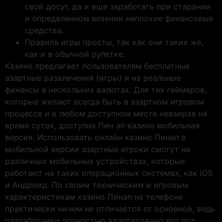
свой досуг, да и еще заработать при старании
и определенном везении неплохие финансовые
средства.
Правила игры просты, так как они такие же,
как и в обычной рулетке.
Казино предлагает пользователям бесплатные
азартные развлечения (игры) и на реальные
финансы в нескольких валютах. Для тех геймеров,
которые желают всегда быть в азартном игровом
процессе и в любом доступном месте невзирая на
время суток, доступна Пин ап казино мобильная
версия. Использовать онлайн казино Пинап в
мобильной версии азартные игроки смогут на
различных мобильных устройствах, которые
работают на таких операционных системах, как iOS
и Андроид. По своим техническим и игровым
характеристикам казино Пинап на телефоне
практически ничем не отличается от основной, ведь
разработчики полностью адаптировано его под