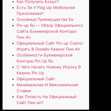
Как Получить Бонус?
Есть Ли У Flag Up Мобильное
Приложение?
Основные Преимущества Бк
Pin-up Ru — Обзор Официального
Сайта Букмекерской Конторы
Пин Ап
Официальный Сайт Pin-up Casino:
Играть В Онлайн Казино Пин Ап
Особенности Букмекерской
Конторы Pin Up Ru
С Чего Начать Новому Игроку В
Казино Pin Up
Официальный Сайт
Минимальная И Максимальная
Ставки
Как Попасть На Официальный
Сайт Пин-ап?