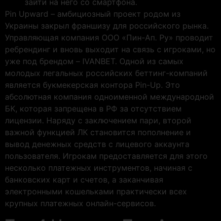
зайти на него со смартфона.
Pin Upward – амбициозный проект родом из
Украины закрыл франшизу для российского рынка.
Управляющая компания ООО «Пин-Ап. Ру» проводит
ребрендинг и вновь выходит на связь с игроками, но
уже под брендом – IVANBET. Одной из самых
молодых легальных российских беттинг-компаний
является букмекерская контора Pin-Up. Это
абсолютная компания одноименной международной
БК, которая запрещена в РФ за отсутствием
лицензии. Наряду с заключением пари, второй
важной функцией ЛК становится пополнение и
вывод денежных средств с лицевого аккаунта
пользователя. Игрокам предоставляется для этого
несколько платежных инструментов, начиная с
банковских карт и счетов, а заканчивая
электронными кошельками практически всех
крупных платежных онлайн-сервисов.