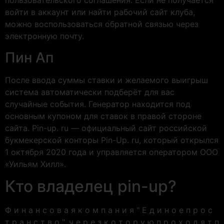
пользовательского соглашения. Если не получается
войти в аккаунт или найти рабочий сайт клуба,
можно воспользоваться обратной связью через
электронную почту.
Пин Ап
После ввода суммы ставки и желаемого выигрыш
система автоматически подберёт для вас
случайные события. Генератор находится под
основным купоном для ставок в правой стороне
сайта. Pin-up. ru — официальный сайт российской
букмекерской конторы Pin-Up. ru, который открылся
1 октября 2020 года и управляется оператором ООО
«Уильям Хилл».
Кто владелец pin-up?
Ф и н а н с о в а я к о м п а н и я " Е д и н о е п р о с
т р а н с т в о ", ч е р е з к о т о р у ю п р о х о д я т п