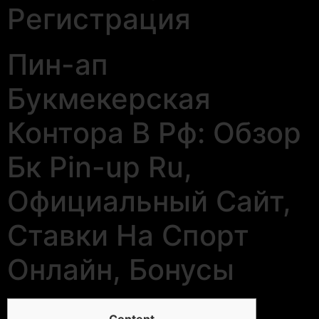
Регистрация
Пин-ап
Букмекерская
Контора В Рф: Обзор
Бк Pin-up Ru,
Официальный Сайт,
Ставки На Спорт
Онлайн, Бонусы
Content