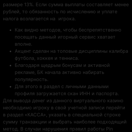
размере 13%. Если сумма выплаты составляет менее
рублей, то обязанность по исчислению и уплате
налога возлагается на игрока.
Как видно методов, чтобы беспрепятственно
посещать данный игорный сервис хватает
вполне.
Акцент сделан на топовые дисциплины калибра
футбола, хоккея и тенниса.
Благодаря щедрым бонусам и активной
рекламе, БК начала активно набирать
популярность.
Для этого в раздел с личными данными
профиля загружается скан ИНН и паспорта.
Для вывода денег из данного виртуального казино
необходимо игроку в свой учетной записи перейти
в раздел «КАССА», указать в специальной строке
сумму транзакции и выбрать наиболее подходящий
метод. В случаи нарушения правил работы Pin