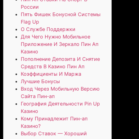
России
Пять Фишек Бонусной Системы
Flag Up
О Службе Поддержки
Для Чего Нужно Мобильное
Приложение И Зеркало Пин Ап
Казино
Пополнение Депозита И Снятие
Средств В Казино Пин Ап
Коэффициенты И Маржа
Лучшие Бонусы
Вход Через Мобильную Версию
Сайта Пин-ап
География Деятельности Pin Up
Казино
Кому Принадлежит Пин-ап
Казино?
Выбор Ставок — Хороший