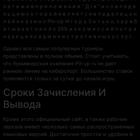
л а т е ж и в п р и л о ж е н и и " Д і я " и с о в л а д е
л ь ц е м к о т о р о й я в л я е т с я в л а д е л е ц о н
л а й н к а з и н о Pin-Up И г о р ь З о т ь к о, з а р а б
а т ы в а е т о к о л о 20% и з к о м и с с и й п о т р а
н з а к ц и я х а д м и н и с т р а т и в н ы х у с л у г.
Однако все самые популярные турниры
представлены в полном объеме. Стоит учитывать,
что букмекерская компания Pin up ru не дает
раннюю линию на киберспорт. Большинство ставок
появляются только за сутки до начала игры.
Сроки Зачисления И
Вывода
Кроме этого официальный сайт, а также рабочие
зеркала имеют несколько самых распространенных
языковых версий. Достаточно простое и удобное в