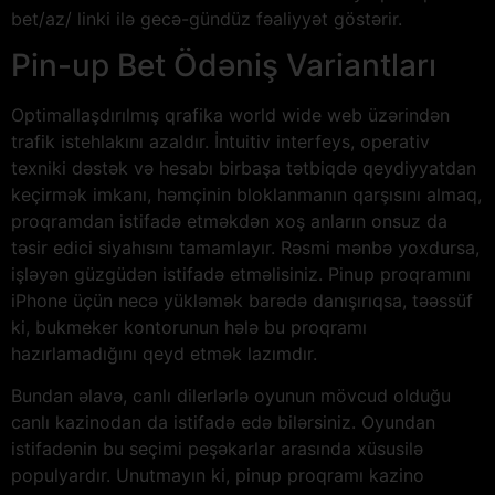
bet/az/ linki ilə gecə-gündüz fəaliyyət göstərir.
Pin-up Bet Ödəniş Variantları
Optimallaşdırılmış qrafika world wide web üzərindən
trafik istehlakını azaldır. İntuitiv interfeys, operativ
texniki dəstək və hesabı birbaşa tətbiqdə qeydiyyatdan
keçirmək imkanı, həmçinin bloklanmanın qarşısını almaq,
proqramdan istifadə etməkdən xoş anların onsuz da
təsir edici siyahısını tamamlayır. Rəsmi mənbə yoxdursa,
işləyən güzgüdən istifadə etməlisiniz. Pinup proqramını
iPhone üçün necə yükləmək barədə danışırıqsa, təəssüf
ki, bukmeker kontorunun hələ bu proqramı
hazırlamadığını qeyd etmək lazımdır.
Bundan əlavə, canlı dilerlərlə oyunun mövcud olduğu
canlı kazinodan da istifadə edə bilərsiniz. Oyundan
istifadənin bu seçimi peşəkarlar arasında xüsusilə
populyardır. Unutmayın ki, pinup proqramı kazino