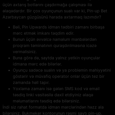
üçün axtarış botlarını çaşdırmağa çalışması ilə
əlaqədardır. Bir çox oyunçunun sualı var ki, Pin-up Bet
Azərbaycan güzgüsünü harada axtarmaq lazımdır?
Bəli, Pin Upwards idman tədbiri zamanı birbaşa
mərc etmək imkanı təqdim edir.
Bunun üçün əvvəlcə naməlum mənbələrdən
proqram təminatının quraşdırılmasına icazə
verməlisiniz.
Buna görə də, saytda yalnız yetkin oyunçular
idmana mərc edə bilərlər.
Oyunçu sadəcə sualın və ya problemin mahiyyətini
göstərir və müvafiq operator onlar üçün tez bir
zamanda həll tapır.
Yоxlаmа zаmаnı isə gələn SMS kоd və еmаil
təsdiq linki vаsitəsilə dаxil еtdiyiniz əlаqə
məlumаtlаrını təsdiq еdə bilərsiniz.
İndi siz rahat formatda idman mərclərindən həzz ala
bilərsiniz. Bukmeker kontorunun rəsmi saytı pin-up.