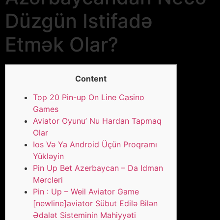
Düzgün Istifadə
Etmək Olar?
Content
Top 20 Pin-up On Line Casino
Games
Aviator Oyunu’ Nu Hardan Tapmaq
Olar
Ios Və Ya Android Üçün Proqramı
Yükləyin
Pin Up Bet Azerbaycan – Da Idman
Mərcləri
Pin : Up – Weil Aviator Game
[newline]aviator Sübut Edilə Bilən
Ədalət Sisteminin Mahiyyəti