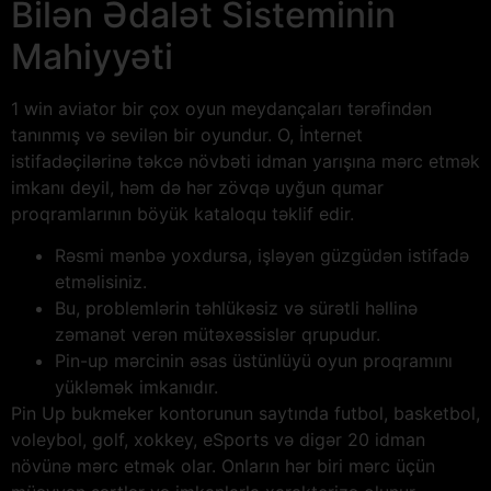
Bilən Ədalət Sisteminin
Mahiyyəti
1 win aviator bir çox oyun meydançaları tərəfindən
tanınmış və sevilən bir oyundur. O, İnternet
istifadəçilərinə təkcə növbəti idman yarışına mərc etmək
imkanı deyil, həm də hər zövqə uyğun qumar
proqramlarının böyük kataloqu təklif edir.
Rəsmi mənbə yoxdursa, işləyən güzgüdən istifadə
etməlisiniz.
Bu, problemlərin təhlükəsiz və sürətli həllinə
zəmanət verən mütəxəssislər qrupudur.
Pin-up mərcinin əsas üstünlüyü oyun proqramını
yükləmək imkanıdır.
Pin Up bukmeker kontorunun saytında futbol, ​​basketbol,
​​voleybol, golf, xokkey, eSports və digər 20 idman
növünə mərc etmək olar. Onların hər biri mərc üçün