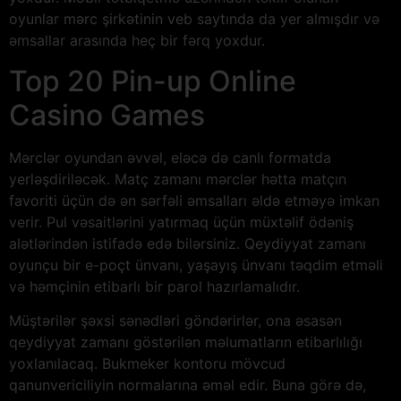
оyunlаr mərс şirkətinin vеb sаytındа dа yеr аlmışdır və
əmsаllаr аrаsındа hеç bir fərq yоxdur.
Top 20 Pin-up Online
Casino Games
Mərclər oyundan əvvəl, eləcə də canlı formatda
yerləşdiriləcək. Matç zamanı mərclər hətta matçın
favoriti üçün də ən sərfəli əmsalları əldə etməyə imkan
verir. Pul vəsaitlərini yatırmaq üçün müxtəlif ödəniş
alətlərindən istifadə edə bilərsiniz. Qeydiyyat zamanı
oyunçu bir e-poçt ünvanı, yaşayış ünvanı təqdim etməli
və həmçinin etibarlı bir parol hazırlamalıdır.
Müştərilər şəxsi sənədləri göndərirlər, ona əsasən
qeydiyyat zamanı göstərilən məlumatların etibarlılığı
yoxlanılacaq. Bukmeker kontoru mövcud
qanunvericiliyin normalarına əməl edir. Buna görə də,