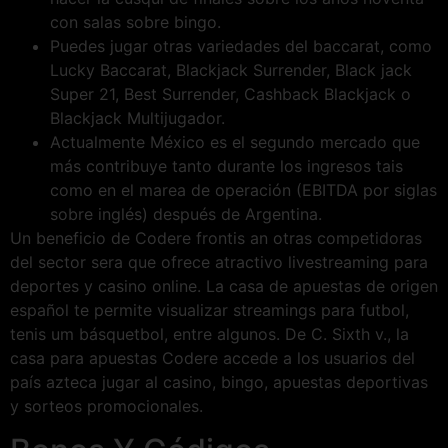
con salas sobre bingo.
Puedes jugar otras variedades del baccarat, como
Lucky Baccarat, Blackjack Surrender, Black jack
Super 21, Best Surrender, Cashback Blackjack o
Blackjack Multijugador.
Actualmente México es el segundo mercado que
más contribuye tanto durante los ingresos tais
como en el marea de operación (EBITDA por siglas
sobre inglés) después de Argentina.
Un beneficio de Codere frontis an otras competidoras
del sector sera que ofrece atractivo livestreaming para
deportes y casino online. La casa de apuestas de origen
español te permite visualizar streamings para futbol,
tenis um básquetbol, entre algunos. De C. Sixth v., la
casa para apuestas Codere accede a los usuarios del
país azteca jugar al casino, bingo, apuestas deportivas
y sorteos promocionales.