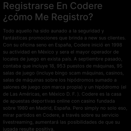
Registrarse En Codere
¿cómo Me Registro?
Todo aquello ha sido aunado a la seguridad y
fantásticas promociones que brinda a new sus clientes.
Con su oficina seno en España, Codere inició en 1998
su actividad en México y sera el mayor operador de
locales de juego en exista país. A septiembre pasado,
contaba que incluye 18, 953 puestos de máquinas, 95
salas de juego (incluye bingo scam máquinas, casinos,
salas de máquinas sobre los hipódromos sumado a
salones de juego con marca propia) y un hipódromo (el
de Las Américas, en México D. F. ). Codere es la casa
de apuestas deportivas online con casino fundada
sobre 1980 en Madrid, España. Pero simply no solo eso,
mirar partidos en Codere, a través sobre su servicio
livestreaming, aumentará las posibilidades de que su
jugada resulte positiva.