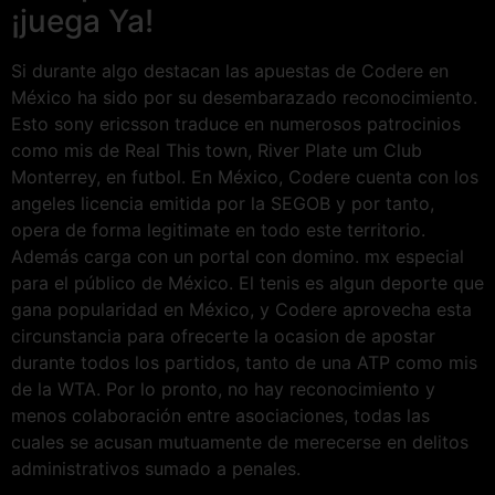
¡juega Ya!
Si durante algo destacan las apuestas de Codere en
México ha sido por su desembarazado reconocimiento.
Esto sony ericsson traduce en numerosos patrocinios
como mis de Real This town, River Plate um Club
Monterrey, en futbol. En México, Codere cuenta con los
angeles licencia emitida por la SEGOB y por tanto,
opera de forma legitimate en todo este territorio.
Además carga con un portal con domino. mx especial
para el público de México. El tenis es algun deporte que
gana popularidad en México, y Codere aprovecha esta
circunstancia para ofrecerte la ocasion de apostar
durante todos los partidos, tanto de una ATP como mis
de la WTA. Por lo pronto, no hay reconocimiento y
menos colaboración entre asociaciones, todas las
cuales se acusan mutuamente de merecerse en delitos
administrativos sumado a penales.