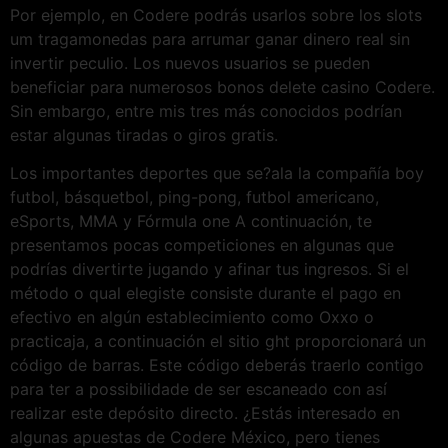
Por ejemplo, en Codere podrás usarlos sobre los slots
um tragamonedas para arrumar ganar dinero real sin
invertir peculio. Los nuevos usuarios se pueden
beneficiar para numerosos bonos delete casino Codere.
Sin embargo, entre mis tres más conocidos podrían
estar algunas tiradas o giros gratis.
Los importantes deportes que se?ala la compañía boy
futbol, básquetbol, ping-pong, futbol americano,
eSports, MMA y Fórmula one A continuación, te
presentamos pocas competiciones en algunas que
podrías divertirte jugando y afinar tus ingresos. Si el
método o qual elegiste consiste durante el pago en
efectivo en algún establecimiento como Oxxo o
practicaja, a continuación el sitio ght proporcionará un
código de barras. Este código deberás traerlo contigo
para ter a possibilidade de ser escaneado con así
realizar este depósito directo. ¿Estás interesado en
algunas apuestas de Codere México, pero tienes