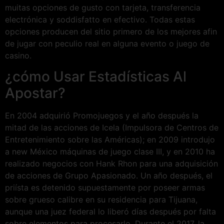
muitas opciones de gusto con tarjeta, transferencia
electrónica y soddisfatto en efectivo. Todas estas
opciones producen del sitio primero de los mejores afin
de jugar con peculio real en alguna evento o juego de
casino.
¿cómo Usar Estadísticas Al
Apostar?
En 2004 adquirió Promojuegos y el año después la
mitad de las acciones de Icela (Impulsora de Centros de
Entretenimiento sobre las Américas); en 2009 introdujo
a new México máquinas de juego clase III, y en 2010 ha
realizado negocios con Hank Rhon para una adquisición
de acciones de Grupo Apasionado. Un año después, el
priísta es detenido supuestamente por poseer armas
sobre grueso calibre en su residencia para Tijuana,
aunque una juez federal lo liberó días después por falta
sobre elementos para procesarlo. Durante el 2017, la