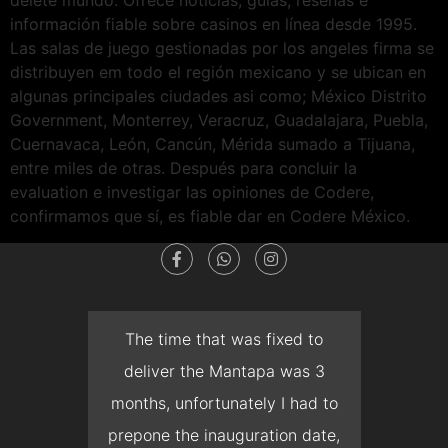
delete mundo. Ofrece noticias, guías, reseñas e
información fiable sobre casinos en línea desde 1995.
Las salas de juego gestionadas por los angeles firma se
distribuyen em todo el región mexicano y se ubican en
algunas principales ciudades asi como; México Distrito
Government, Monterrey, Veracruz, Guadalajara, Puebla,
Cuernavaca, León, Cancún, Mérida sumado a Tijuana,
entre miles de otras. Después para concluir la
evaluation e investigar las opiniones de Codere,
confirmamos que sí, es fiable dar en Codere México.
eived
The time that was fixed to
A ve
have
deliver the Mantapa was 3
cou
t I
months, unfortunately I had to
rath
ared
prepone the inauguration date,
be