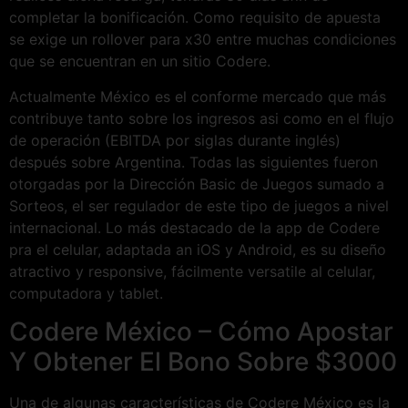
completar la bonificación. Como requisito de apuesta
se exige un rollover para x30 entre muchas condiciones
que se encuentran en un sitio Codere.
Actualmente México es el conforme mercado que más
contribuye tanto sobre los ingresos asi como en el flujo
de operación (EBITDA por siglas durante inglés)
después sobre Argentina. Todas las siguientes fueron
otorgadas por la Dirección Basic de Juegos sumado a
Sorteos, el ser regulador de este tipo de juegos a nivel
internacional. Lo más destacado de la app de Codere
pra el celular, adaptada an iOS y Android, es su diseño
atractivo y responsive, fácilmente versatile al celular,
computadora y tablet.
Codere México – Cómo Apostar
Y Obtener El Bono Sobre $3000
Una de algunas características de Codere México es la