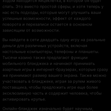
ходом находится яйцеклетка, в которой он будет
спать. Это вместо простой сферы, и хотя теперь у
нас есть подходы, которые могут улучшить ваши
успешные возможности, эффект от каждого
поворота и перезаписи остается в основном
зависящим от возможности.
Вы найдете в сети двадцать одну игру на реальные
деньги для различных устройств, включая
настольные компьютеры, телефоны и планшеты.
Тысячи казино также предлагают функции
мобильного блэкджека и начинают принимать
азартные игры в интернет-браузерах, которые сразу
же принимают размер вашего экрана. Также можно
участвовать в блэкджеке, играя за рулем живого
поставщика, чтобы предложить игре еще более
эксклюзивную часть и содержит человека, чтобы
активировать крупье.
Онлайн-блэкджек изначально будет научным,