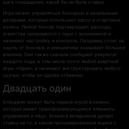
шаге сокращения, какой бы ни была ставка.
Игра может управляться боксером и начальными
дилерами, которые используют кассу и стартовое
колесо. Любой боксер подтверждает расходы,
агентства связываются с пари с экономикой и
начинают настройку и контроль. Продавец стоит на
ощупь от боксера, и инициатива оказывает большое
влияние. Они также сначала сообщают результат
каждого хода, в том числе почти любой азартной
игры «Идея», и начинают инструктировать любого
крупье, чтобы он сделал отбивную.
Двадцать один
Блэкджек может быть первой игрой в казино,
которая имеет трансформирующиеся элементы
управления и яйцо. Комната вкладчиков делает
ставку на то, в каком пронумерованном ящике с