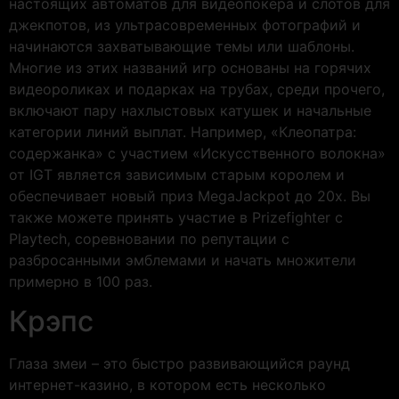
настоящих автоматов для видеопокера и слотов для
джекпотов, из ультрасовременных фотографий и
начинаются захватывающие темы или шаблоны.
Многие из этих названий игр основаны на горячих
видеороликах и подарках на трубах, среди прочего,
включают пару нахлыстовых катушек и начальные
категории линий выплат. Например, «Клеопатра:
содержанка» с участием «Искусственного волокна»
от IGT является зависимым старым королем и
обеспечивает новый приз MegaJackpot до 20x. Вы
также можете принять участие в Prizefighter с
Playtech, соревновании по репутации с
разбросанными эмблемами и начать множители
примерно в 100 раз.
Крэпс
Глаза змеи – это быстро развивающийся раунд
интернет-казино, в котором есть несколько