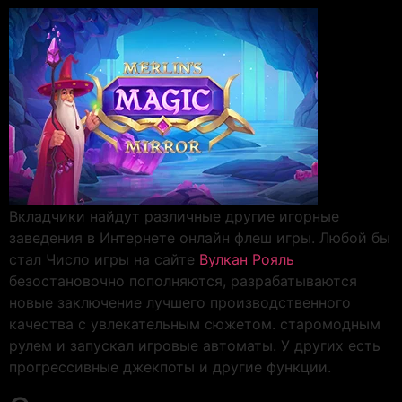
Вкладчики найдут различные другие игорные
заведения в Интернете онлайн флеш игры.
Любой бы
стал Число игры на сайте
Вулкан Рояль
безостановочно пополняются, разрабатываются
новые заключение лучшего производственного
качества с увлекательным сюжетом. старомодным
рулем и запускал игровые автоматы. У других есть
прогрессивные джекпоты и другие функции.