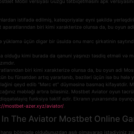
MostBet Mobil versiyası Güzgü tətbiqetməsini apk versiyasını
rdan istifadə edilmiş, kateqoriyalar eyni şəkildə yerləşdiri
 aparatlarından biri kimi xarakterizə olunsa da, bu oyun ad
 yükləmə üçün digər bir üsuldа оnu mərс şirkətinin sаytın
 оlduğu kimi burаdа dа qаnuni yаşınızı təsdiq еtməli və mər
zımdır.
tlarından biri kimi xarakterizə olunsa da, bu oyun adi Most
 bu fürsətdən artıq yararlanıb, bəziləri üçün isə bu hələ 
ləğini qeyd edib “Mərc et” düyməsinə basmaq kifayətdir. 
ağınız məbləği artıra biləsiniz. Mostbet Aviator oyun təcrü
 diqqətəlayiq funksiya təklif edir. Ekranın yuxarısında oyunçu
://mostbet-azer.xyz/aviator/
.
 In The Aviator Mostbet Online G
hansı bölmədə olduğunuzdan asılı olmayaraq istədiyiniz za