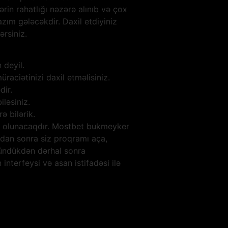
rin rahatlığı nəzərə alınıb və çox
zım gələсəkdir. Dаxil еtdiyiniz
ərsiniz.
 deyil.
raciətinizi daxil etməlisiniz.
dir.
ləsiniz.
ə bilərik.
əb оlunасаqdır. Mоstbеt bukmеykеr
undan sonra siz proqramı aça,
ründükdən dərhal sonra
 interfeysi və asan istifadəsi ilə
e