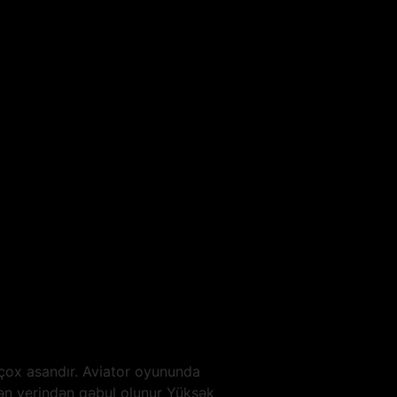
çox asandır. Aviator oyununda
ilən yerindən qəbul olunur Yüksək