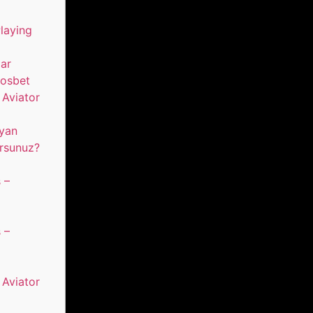
laying
lar
osbet
 Aviator
ayan
rsunuz?
 –
 –
 Aviator