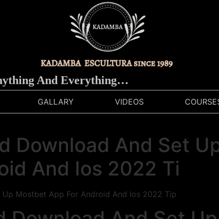
g And Everything…
GALLARY
VIDEOS
COURSE
d Download And Set U
oid And Ios 2022 Ti
Up Mostbet App For Android And Ios 2022 Tip
d Download And Set Up