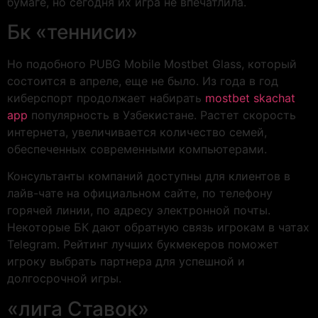
бумаге, но сегодня их игра не впечатлила.
Бк «тенниси»
Но подобного PUBG Mobile Mostbet Glass, который
состоится в апреле, еще не было. Из года в год
киберспорт продолжает набирать
mostbet skachat
app
популярность в Узбекистане. Растет скорость
интернета, увеличивается количество семей,
обеспеченных современными компьютерами.
Консультанты компаний доступны для клиентов в
лайв-чате на официальном сайте, по телефону
горячей линии, по адресу электронной почты.
Некоторые БК дают обратную связь игрокам в чатах
Telegram. Рейтинг лучших букмекеров поможет
игроку выбрать партнера для успешной и
долгосрочной игры.
«лига Ставок»