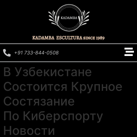
+91 733-844-0508
В Узбекистане
Состоится Крупное
Состязание
По Киберспорту
Новости