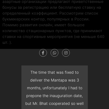
азартные организации предлагают приветственные
бонусы за регистрацию или бесплатную ставку на
определенный коэффициент. Рассмотрим список
букмекерских контор, популярных в России.
Помимо развития онлайн, имеет большое
количество стационарных пунктов, где принимают
ставки на спортивные мероприятия (не меньше 640
шт. ).
eived
The time that was fixed to
A ve
have
deliver the Mantapa was 3
cou
t I
months, unfortunately I had to
rath
ared
prepone the inauguration date,
be
 come
but Mr. Bhat cooperated so well
sty