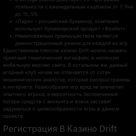
лояльности с еженедельным кэшбэком от 7, five
до 15, 5%.
«Пари» – российский букмекер, компания
использует букмекерский продукт «Фонбет».
Немаловажным преимуществом является
демонстрационный режим для каждой из игр.
Единственным плюсом казино Drift можно назвать
приятный тематический интерфейс и неплохую
мобильную версию сайта. В остальном же, данный
игорный клуб ничем не отличается от сотен
мошеннических аналогов, которые распространены
в интернете. Разнообразие игр вряд ли впечатлит
опытного игрока, а вероятность беспричинной
потери средств с аккаунта и вовсе заставит
задуматься о целесообразности игры в данном
проекте.
Регистрация В Казино Drift