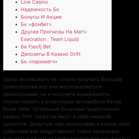
Live Casino
Надежность Бк
Бонусы И Акции
Бк «фонбет»
Другие Прогнозы На Матч
Execration : Team Liquid
Бк Fjeofj Bet
Депозиты В Казино Drift
Бк «париматч»
Здесь вы сможете не только получить большее
разнообразие игр или воспользоваться
промокодами, но и получите возможность
поучаствовать в розыгрыше автомобиля Range
Rover Velar. Остальные бонусные предложения
казино Drift также не несут в себе никакой
ценности. Зачастую они приурочены к каким-либо
событиям или представляют собой банальные
турниры в одном из наиболее популярных игровых