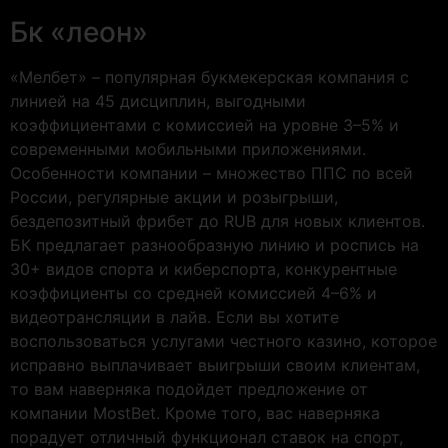
Бк «леон»
«Мелбет» – популярная букмекерская компания с
линией на 45 дисциплин, выгодными
коэффициентами с комиссией на уровне 3–5% и
современными мобильными приложениями.
Особенности компании – множество ППС по всей
России, регулярные акции и розыгрыши,
бездепозитный фрибет до RUB для новых клиентов.
БК предлагает разнообразную линию и роспись на
30+ видов спорта и киберспорта, конкурентные
коэффициенты со средней комиссией 4–6% и
видеотрансляции в лайв. Если вы хотите
воспользоваться услугами честного казино, которое
исправно выплачивает выигрыши своим клиентам,
то вам наверняка подойдет предложение от
компании MostBet. Кроме того, вас наверняка
порадует отличный функционал ставок на спорт,