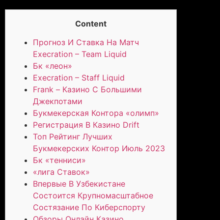
Content
Прогноз И Ставка На Матч
Execration – Team Liquid
Бк «леон»
Execration – Staff Liquid
Frank – Казино С Большими
Джекпотами
Букмекерская Контора «олимп»
Регистрация В Казино Drift
Топ Рейтинг Лучших
Букмекерских Контор Июль 2023
Бк «тенниси»
«лига Ставок»
Впервые В Узбекистане
Состоится Крупномасштабное
Состязание По Киберспорту
Обзоры Онлайн Казино