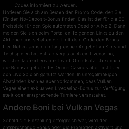
Codes informiert zu werden.
Notieren Sie sich am Besten den Promo Code, den Sie
für den No-Deposit-Bonus finden. Das ist der für die 50
Freispiele für den Spielautomaten Dead or Alive 2. Dann
melden Sie sich beim Portal an, folgenden Links zu den
Aktionen und schalten dort mit dem Code den Bonus
frei. Neben seinem umfangreichen Angebot an Slots und
Tischspielen hat Vulkan Vegas auch ein Livecasino,
welches laufend erweitert wird. Grundsätzlich können
die Bonusangebote des Online Casinos aber nicht bei
den Live Spielen genutzt werden. In unregelmäßigen
Abständen kann es aber vorkommen, dass Vulkan
Vegas einen exklusiven Livecasino-Bonus zur Verfügung
stellt oder entsprechende Turniere veranstaltet.
Andere Boni bei Vulkan Vegas
Sobald die Einzahlung erfolgreich war, wird der
entsprechende Bonus oder die Promotion aktiviert und