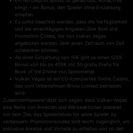
Ein No Deposit Bonus ist genau das, wonach es
klingt – ein Bonus, den Spieler ohne Einzahlung
erhalten.
Es sollte beachtet werden, dass die Verfügbarkeit
und die einschlägigen Angaben über Boni und
Promotion-Codes, die von Vulkan Vegas
angeboten werden, über einen Zeitraum von Zeit
schwanken können.
Ab einer Einzahlung von 15€ gibt es einen 125%
Bonus von bis zu 400€ mit 50 gratis Drehs für
Book of the Divine von Spinomenal.
Vulkan Vegas ist ein EU-lizenziertes Online Casino,
das vom Unternehmen Brivio Limited betrieben
wird.
Zusammenfassend lässt sich sagen, dass Vulkan Vegas
eine Reihe von Anreizen und Werbeaktionen anbietet,
mit dem Ziel, das Spielerlebnis für seine Spieler zu
verbessern. Promotionscodes sind leicht zugänglich, um
exklusive Anreize und Vorteile zu erhalten und so den