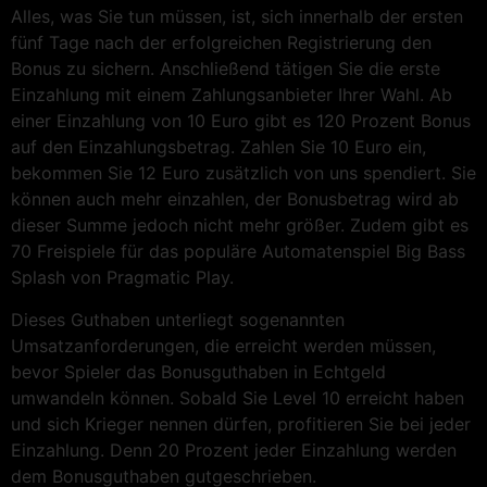
Alles, was Sie tun müssen, ist, sich innerhalb der ersten
fünf Tage nach der erfolgreichen Registrierung den
Bonus zu sichern. Anschließend tätigen Sie die erste
Einzahlung mit einem Zahlungsanbieter Ihrer Wahl. Ab
einer Einzahlung von 10 Euro gibt es 120 Prozent Bonus
auf den Einzahlungsbetrag. Zahlen Sie 10 Euro ein,
bekommen Sie 12 Euro zusätzlich von uns spendiert. Sie
können auch mehr einzahlen, der Bonusbetrag wird ab
dieser Summe jedoch nicht mehr größer. Zudem gibt es
70 Freispiele für das populäre Automatenspiel Big Bass
Splash von Pragmatic Play.
Dieses Guthaben unterliegt sogenannten
Umsatzanforderungen, die erreicht werden müssen,
bevor Spieler das Bonusguthaben in Echtgeld
umwandeln können. Sobald Sie Level 10 erreicht haben
und sich Krieger nennen dürfen, profitieren Sie bei jeder
Einzahlung. Denn 20 Prozent jeder Einzahlung werden
dem Bonusguthaben gutgeschrieben.