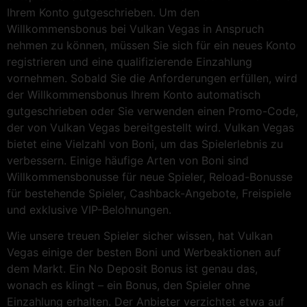
Ihrem Konto gutgeschrieben. Um den
Willkommensbonus bei Vulkan Vegas in Anspruch
nehmen zu können, müssen Sie sich für ein neues Konto
registrieren und eine qualifizierende Einzahlung
vornehmen. Sobald Sie die Anforderungen erfüllen, wird
der Willkommensbonus Ihrem Konto automatisch
gutgeschrieben oder Sie verwenden einen Promo-Code,
der von Vulkan Vegas bereitgestellt wird. Vulkan Vegas
bietet eine Vielzahl von Boni, um das Spielerlebnis zu
verbessern. Einige häufige Arten von Boni sind
Willkommensbonusse für neue Spieler, Reload-Bonusse
für bestehende Spieler, Cashback-Angebote, Freispiele
und exklusive VIP-Belohnungen.
Wie unsere treuen Spieler sicher wissen, hat Vulkan
Vegas einige der besten Boni und Werbeaktionen auf
dem Markt. Ein No Deposit Bonus ist genau das,
wonach es klingt – ein Bonus, den Spieler ohne
Einzahlung erhalten. Der Anbieter verzichtet etwa auf