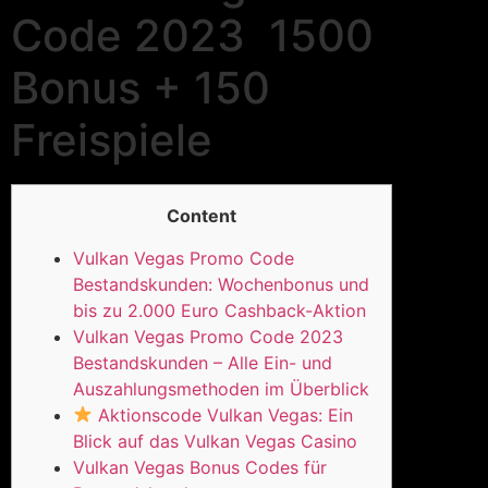
Code 2023 ️ 1500
Bonus + 150
Freispiele
Content
Vulkan Vegas Promo Code
Bestandskunden: Wochenbonus und
bis zu 2.000 Euro Cashback-Aktion
Vulkan Vegas Promo Code 2023
Bestandskunden – Alle Ein- und
Auszahlungsmethoden im Überblick
Aktionscode Vulkan Vegas: Ein
Blick auf das Vulkan Vegas Casino
Vulkan Vegas Bonus Codes für