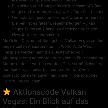
erfreuliches Spielerlebnis zu bieten.
Einzahlung und Bonus müssen insgesamt 40-fach
umgesetzt werden, wozu jeweils Tage Zeit bleiben.
Um über die neuesten Promo-Codes informiert zu
bleiben, ist es ratsam, regelmäßig den Vulkan
Vegas Telegram-Chanel zu besuchen oder den
Newsletter zu abonnieren.
Als Online Casino mit Boni gehört Vulkan Vegas zu den
begehrtesten Anlaufpunkten im World Wide Web.
Freispiele werden häufig als Bestandteil von
Aktionspaketen angeboten oder können über bestimmte
Aktionscodes erworben werden. Diese ermöglichen es
den Spielern, an einer bestimmten Auswahl von
Spielautomaten teilzunehmen, ohne ihr persönliches
Geld zu verbrauchen.
Aktionscode Vulkan
Vegas: Ein Blick auf das