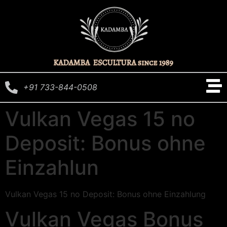
+91 733-844-0508
Vulkan Vegas 15 no
Deposit: Bonus ohne
Einzahlun
Vulkan Vegas 15 no Deposit: Bonus ohne Einzahlung
Vulkan Vegas Bonus