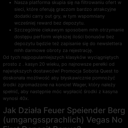
Nasza platforma skupia się na filtrowaniu ofert w
sieci, które oferują graczom bardzo atrakcyjne
dodatki carry out gry, w tym wspomniany
wcześniej reward bez depozytu.
Szczególnie ciekawym sposobem mhh otrzymanie
dostępu perform większej ilości bonusów bez
depozytu będzie też zapisanie się do newslettera
mhh darmowe obroty za rejestrację.
Od tych najpopularniejszych klasyków wyciągniętych
prosto z . kasyn 20 wieku, po najnowsze perełki od
największych dostawców! Promocja Sobota Quest to
doskonała możliwość aby błyskawicznie pomnożyć
środki zgromadzone na koncie! Wager, który należy
spełnić, aby następnie móc wypłacić środki z kasyna
wynosi 40x.
Jak Działa Feuer Speiender Berg
(umgangssprachlich) Vegas No