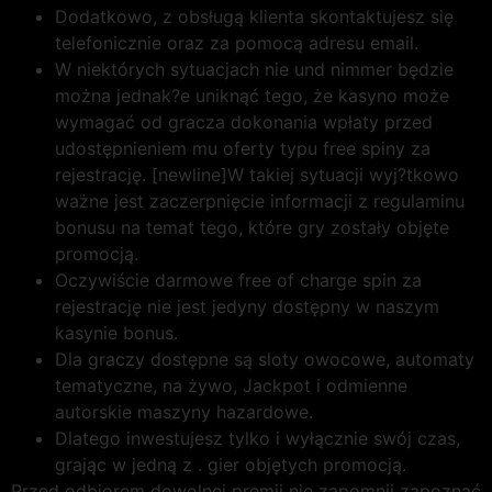
Dodatkowo, z obsługą klienta skontaktujesz się
telefonicznie oraz za pomocą adresu email.
W niektórych sytuacjach nie und nimmer będzie
można jednak?e uniknąć tego, że kasyno może
wymagać od gracza dokonania wpłaty przed
udostępnieniem mu oferty typu free spiny za
rejestrację. [newline]W takiej sytuacji wyj?tkowo
ważne jest zaczerpnięcie informacji z regulaminu
bonusu na temat tego, które gry zostały objęte
promocją.
Oczywiście darmowe free of charge spin za
rejestrację nie jest jedyny dostępny w naszym
kasynie bonus.
Dla graczy dostępne są sloty owocowe, automaty
tematyczne, na żywo, Jackpot i odmienne
autorskie maszyny hazardowe.
Dlatego inwestujesz tylko i wyłącznie swój czas,
grając w jedną z . gier objętych promocją.
Przed odbiorem dowolnej premii nie zapomnij zapoznać