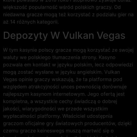
większość popularność wśród polskich graczy. Od
niedawna gracze mogą też korzystać z podziału gier na
aż 14 różnych kategorii.
Depozyty W Vulkan Vegas
W tym kasynie polscy gracze mogą korzystać ze swojej
waluty we polskiego tłumaczenia strony. Kasyno
pozwala em kontakt w języku polskim, lecz odpowiedzi
mogą zostać wysłane w języku angielskim. Vulkan
Vegas opinie graczy wskazują, że ta platforma pod
względem atrakcyjności unces pewnością dorównuje
najlepszym kasynom internetowym. Jego ofertą jest
kompletna, a wszystkie cechy świadczą o dobrej
jakości, wiarygodności we przede wszystkim
wypłacalności platformy. Właściciel udostępnia
graczom oficjalne gry światowych producentów, dzięki
czemu gracze keineswegs muszą martwić się o