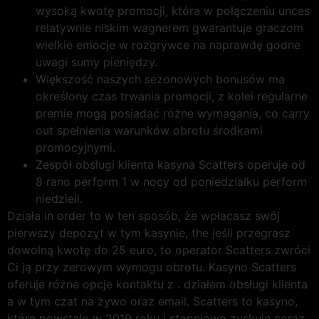
wysoką kwotę promocji, która w połączeniu unces
relatywnie niskim wagnerem gwarantuje graczom
wielkie emocje w rozgrywce na naprawdę godne
uwagi sumy pieniędzy.
Większość naszych sezonowych bonusów ma
określony czas trwania promocji, z kolei regularne
premie mogą posiadać różne wymagania, co carry
out spełnienia warunków obrotu środkami
promocyjnymi.
Zespół obsługi klienta kasyna Scatters operuje od
8 rano perform 1 w nocy od poniedziałku perform
niedzieli.
Działa in order to w ten sposób, że wpłacasz swój
pierwszy depozyt w tym kasynie, the jeśli przegrasz
dowolną kwotę do 25 euro, to operator Scatters zwróci
Ci ją przy zerowym wymogu obrotu. Kasyno Scatters
oferuje różne opcje kontaktu z . działem obsługi klienta
a w tym czat na żywo oraz email. Scatters to kasyno,
które powstało w 2019 roku i stopniowo zyskuje coraz