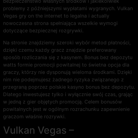
bezpieczeństwo własnych środków i jakiekolwiek
problemy z późniejszymi wypłatami wygranych. Vulkan
Vegas gry on the internet to legalna i actually
nowoczesna strona spełniająca wszelkie wymogi
dotyczące bezpiecznej rozgrywki.
Na stronie znajdziemy szeroki wybór metod płatności,
dzięki czemu każdy gracz znajdzie preferowany
sposób rozliczania się z kasynem. Bonus bez depozytu
watts formie promocji powitalnej to świetna opcja dla
graczy, którzy nie dysponują wieloma środkami. Dzięki
nim nie podejmujesz żadnego ryzyka związanego z
przegraną poprzez polskie kasyno bonus bez depozytu.
Dlatego inwestujesz tylko i wyłącznie swój czas, grając
w jedną z gier objętych promocją. Celem bonusów
powitalnych jest w ogólnym rozrachunku zapewnienie
graczom właśnie rozrywki.
Vulkan Vegas –