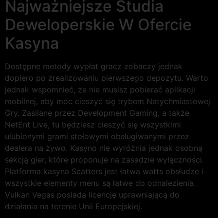
Najważniejsze Studia
Deweloperskie W Ofercie
Kasyna
Dostępne metody wypłat gracz zobaczy jednak
dopiero po zrealizowaniu pierwszego depozytu. Warto
jednak wspomnieć, że nie musisz pobierać aplikacji
mobilnej, aby móc cieszyć się trybem Natychmiastowej
Gry. Zasilane przez Development Gaming, a także
NetEnt Live, tu będziesz cieszyć się wszystkimi
ulubionymi grami stołowymi obsługiwanymi przez
dealera na żywo. Kasyno nie wyróżnia jednak osobną
sekcją gier, które proponuje na zasadzie wyłączności.
Platforma kasyna Scatters jest łatwa watts obsłudze i
wszystkie elementy menu są łatwe do odnalezienia.
Vulkan Vegas posiada licencję uprawniającą do
działania na terenie Unii Europejskiej.