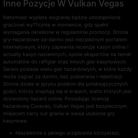
Inne Pozycje W Vulkan Vegas
Natomiast wypłata wygranej będzie udostępniona
graczowi wy??cznie w momencie, gdy spełni
wymagania określone w regulaminie promocji. Strona
gry-hazardowe-za-darmo jest niezależnym portalem
internetowym, który zapewnia recenzje kasyn online i
actually kasyn naziemnych, opinie ekspertów na temat
automatów do raffgier oraz innych gier kasynowych.
Serwis posiada wielu gier hazardowych, w które każdy
może zagrać za darmo, bez pobierania i rejestracji.
Strona działa w języku polskim dla polskojęzycznych
gości, którzy znajdują się w krajach, watts których jest
dozwolony hazard online. Posiadając licencję
hazardową Curacao, Vulkan Vegas jest bezpiecznym
miejscem carry out grania w swoje ulubione gry
kasynowe.
Niezależnie z jakiego urządzenia korzystasz,