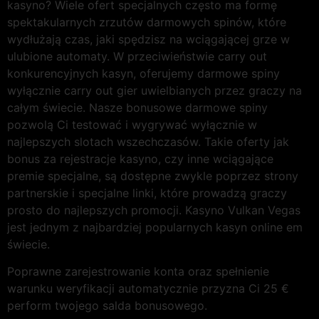
kasyno? Wiele ofert specjalnych często ma formę
spektakularnych zrzutów darmowych spinów, które
wydłużają czas, jaki spędzisz na wciągającej grze w
ulubione automaty. W przeciwieństwie carry out
konkurencyjnych kasyn, oferujemy darmowe spiny
wyłącznie carry out gier uwielbianych przez graczy na
całym świecie. Nasze bonusowe darmowe spiny
pozwolą Ci testować i wygrywać wyłącznie w
najlepszych slotach wszechczasów. Takie oferty jak
bonus za rejestracje kasyno, czy inne wciągające
premie specjalne, są dostępne zwykle poprzez strony
partnerskie i specjalne linki, które prowadzą graczy
prosto do najlepszych promocji. Kasyno Vulkan Vegas
jest jednym z najbardziej popularnych kasyn online em
świecie.
Poprawne zarejestrowanie konta oraz spełnienie
warunku weryfikacji automatycznie przyzna Ci 25 €
perform twojego salda bonusowego.