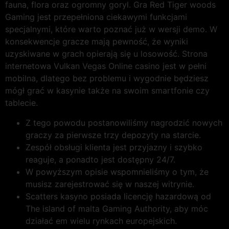
fauna, flora oraz ogromny goryl. Gra Red Tiger woods
Gaming jest przepełniona ciekawymi funkcjami
specjalnymi, które warto poznać już w wersji demo. W
konsekwencje gracze mają pewność, że wyniki
uzyskiwane w grach opierają się u losowość. Strona
internetowa Vulkan Vegas Online casino jest w pełni
mobilna, dlatego bez problemu i wygodnie będziesz
mógł grać w kasynie także na swoim smartfonie czy
tablecie.
Z tego powodu postanowiliśmy nagrodzić nowych
graczy za pierwsze trzy depozyty na starcie.
Zespół obsługi klienta jest przyjazny i szybko
reaguje, a ponadto jest dostępny 24/7.
W powyższym opisie wspomnieliśmy o tym, że
musisz zarejestrować się w naszej witrynie.
Scatters kasyno posiada licencję hazardową od
The island of malta Gaming Authority, aby móc
działać em wielu rynkach europejskich.