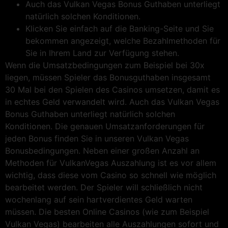
Auch das Vulkan Vegas Bonus Guthaben unterliegt
natürlich solchen Konditionen.
Klicken Sie einfach auf die Banking-Seite und Sie
bekommen angezeigt, welche Bezahlmethoden für
Sie in Ihrem Land zur Verfügung stehen.
Wenn die Umsatzbedingungen zum Beispiel bei 30x
liegen, müssen Spieler das Bonusguthaben insgesamt
30 Mal bei den Spielen des Casinos umsetzen, damit es
in echtes Geld verwandelt wird. Auch das Vulkan Vegas
Bonus Guthaben unterliegt natürlich solchen
Konditionen. Die genauen Umsatzanforderungen für
jeden Bonus finden Sie in unseren Vulkan Vegas
Bonusbedingungen. Neben einer großen Anzahl an
Methoden für VulkanVegas Auszahlung ist es vor allem
wichtig, dass diese vom Casino so schnell wie möglich
bearbeitet werden. Der Spieler will schließlich nicht
wochenlang auf sein hartverdientes Geld warten
müssen. Die besten Online Casinos (wie zum Beispiel
Vulkan Vegas) bearbeiten alle Auszahlungen sofort und