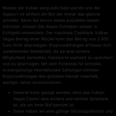
Musste bei Vulkan ewig aufs Geld warten und der
Support ist einfach ein Bot der immer das gleiche
schreibt. Wenn Sie davon etwas auszahlen lassen
möchten, müssen Sie dieses Guthaben wieder in
Echtgeld umwandeln. Der maximale Cashback Vulkan
Vegas Betrag einer Woche kann den Betrag von 2.000
Euro nicht übersteigen. Kryptowährungen erfreuen sich
zunehmender Beliebtheit, da sie eine sichere
Möglichkeit darstellen, Geldwerte weltweit zu speichern
und zu übertragen. Mit dem Potenzial für schnelle,
kostengünstige internationale Zahlungen könnten
Kryptowährungen den globalen Handel innerhalb
weniger Jahre revolutionieren.
Generell kann gesagt werden, dass das Vulkan
Vegas Casino eine sichere und seriöse Spielbank
ist, die um ihren Ruf bemüht ist.
Daher haben wir eine gültige Glücksspiellizenz und