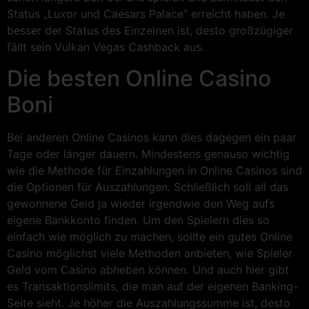
Status „Luxor und Caesars Palace“ erreicht haben. Je
besser der Status des Einzelnen ist, desto großzügiger
fällt sein Vulkan Vegas Cashback aus.
Die besten Online Casino
Boni
Bei anderen Online Casinos kann dies dagegen ein paar
Tage oder länger dauern. Mindestens genauso wichtig
wie die Methode für Einzahlungen in Online Casinos sind
die Optionen für Auszahlungen. Schließlich soll all das
gewonnene Geld ja wieder irgendwie den Weg aufs
eigene Bankkonto finden. Um den Spielern dies so
einfach wie möglich zu machen, sollte ein gutes Online
Casino möglichst viele Methoden anbieten, wie Spieler
Geld vom Casino abheben können. Und auch hier gibt
es Transaktionslimits, die man auf der eigenen Banking-
Seite sieht. Je höher die Auszahlungssumme ist, desto