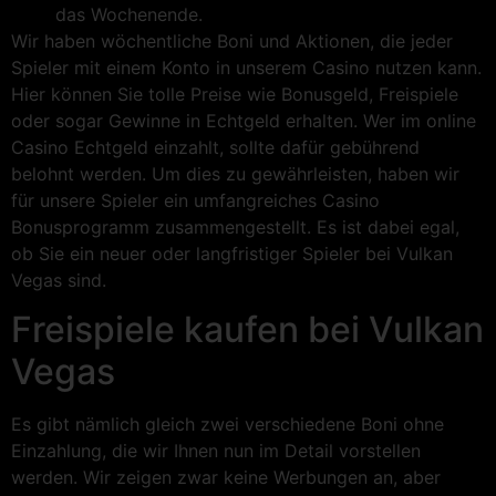
das Wochenende.
Wir haben wöchentliche Boni und Aktionen, die jeder
Spieler mit einem Konto in unserem Casino nutzen kann.
Hier können Sie tolle Preise wie Bonusgeld, Freispiele
oder sogar Gewinne in Echtgeld erhalten. Wer im online
Casino Echtgeld einzahlt, sollte dafür gebührend
belohnt werden. Um dies zu gewährleisten, haben wir
für unsere Spieler ein umfangreiches Casino
Bonusprogramm zusammengestellt. Es ist dabei egal,
ob Sie ein neuer oder langfristiger Spieler bei Vulkan
Vegas sind.
Freispiele kaufen bei Vulkan
Vegas
Es gibt nämlich gleich zwei verschiedene Boni ohne
Einzahlung, die wir Ihnen nun im Detail vorstellen
werden. Wir zeigen zwar keine Werbungen an, aber