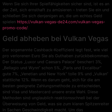
Wenn Sie sich Ihrer Spielfähigkeiten sicher sind, ist es an
der Zeit, sich ernsthaft zu amüsieren – treten Sie ein und
schließen Sie sich denjenigen an, die um echtes Geld
spielen
https://vulkan-vegas-de24.com/vulkan-vegas-
promo-code/
.
Geld abheben bei Vulkan Vegas
Der sogenannte Cashback-Koeffizient legt fest, wie viel
pro verlorenen Euro Sie als Guthaben zurückbekommen.
Der Status „Luxor und Caesars Palace“ beschert 3%,
„Bellagio und Wynn“ schon 5%, „Paris und Excalibur“
gute 7%, „Venetian und New York“ tolle 9% und „Vulkan“
stattliche 12%. Wenn es darum geht, sich für die am
besten geeignete Zahlungsmethode zu entscheiden,
sind Visa und Mastercard unsere erste Wahl. Diese
Methoden sind unglaublich reaktionsschnell bei der
Überweisung von Geld, was sie zum klaren Spitzenreiter
in Sachen Geschwindigkeit macht. Um das