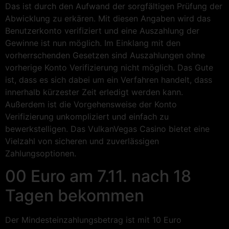
Das ist durch den Aufwand der sorgfältigen Prüfung der
Abwicklung zu erkären. Mit diesen Angaben wird das
Benutzerkonto verifiziert und eine Auszahlung der
Gewinne ist nun möglich. Im Einklang mit den
vorherrschenden Gesetzen sind Auszahlungen ohne
vorherige Konto Verifizierung nicht möglich. Das Gute
ist, dass es sich dabei um ein Verfahren handelt, dass
innerhalb kürzester Zeit erledigt werden kann.
Außerdem ist die Vorgehensweise der Konto
Verifizierung unkompliziert und einfach zu
bewerkstelligen. Das VulkanVegas Casino bietet eine
Vielzahl von sicheren und zuverlässigen
Zahlungsoptionen.
00 Euro am 7.11. nach 18
Tagen bekommen
Der Mindesteinzahlungsbetrag ist mit 10 Euro