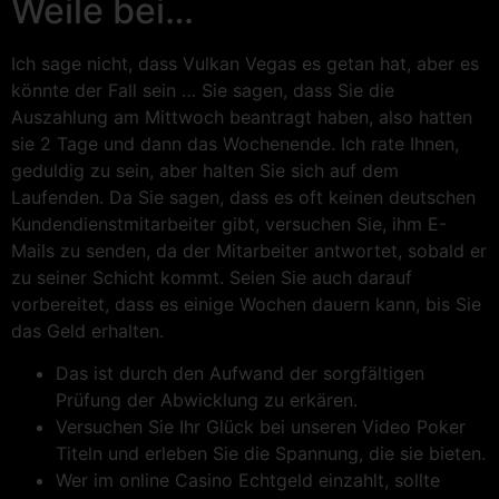
Weile bei…
Ich sage nicht, dass Vulkan Vegas es getan hat, aber es
könnte der Fall sein … Sie sagen, dass Sie die
Auszahlung am Mittwoch beantragt haben, also hatten
sie 2 Tage und dann das Wochenende. Ich rate Ihnen,
geduldig zu sein, aber halten Sie sich auf dem
Laufenden. Da Sie sagen, dass es oft keinen deutschen
Kundendienstmitarbeiter gibt, versuchen Sie, ihm E-
Mails zu senden, da der Mitarbeiter antwortet, sobald er
zu seiner Schicht kommt. Seien Sie auch darauf
vorbereitet, dass es einige Wochen dauern kann, bis Sie
das Geld erhalten.
Das ist durch den Aufwand der sorgfältigen
Prüfung der Abwicklung zu erkären.
Versuchen Sie Ihr Glück bei unseren Video Poker
Titeln und erleben Sie die Spannung, die sie bieten.
Wer im online Casino Echtgeld einzahlt, sollte