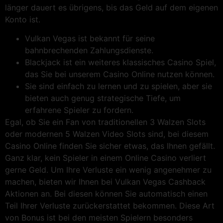
länger dauert es übrigens, bis das Geld auf dem eigenen
Konto ist.
Vulkan Vegas ist bekannt für seine
bahnbrechenden Zahlungsdienste.
Blackjack ist ein weiteres klassisches Casino Spiel,
das Sie bei unserem Casino Online nutzen können.
Sie sind einfach zu lernen und zu spielen, aber sie
bieten auch genug strategische Tiefe, um
erfahrene Spieler zu fordern.
Egal, ob Sie ein Fan von traditionellen 3 Walzen Slots
oder modernen 5 Walzen Video Slots sind, bei diesem
Casino Online finden Sie sicher etwas, das Ihnen gefällt.
Ganz klar, kein Spieler in einem Online Casino verliert
gerne Geld. Um Ihre Verluste ein wenig angenehmer zu
machen, bieten wir Ihnen bei Vulkan Vegas Cashback
Aktionen an. Bei diesen können Sie automatisch einen
Teil Ihrer Verluste zurückerstattet bekommen. Diese Art
von Bonus ist bei den meisten Spielern besonders