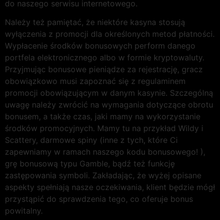
do naszego serwisu internetowego.
Należy też pamiętać, że niektóre kasyna stosują
wyłączenia z promocji dla określonych metod płatności.
Wypłacenie środków bonusowych perform danego
portfela elektronicznego albo w formie kryptowaluty.
Przyjmując bonusowe pieniądze za rejestrację, gracz
obowiązkowo musi zapoznać się z regulaminem
promocji obowiązującym w danym kasynie. Szczególną
uwagę należy zwrócić na wymagania dotyczące obrotu
bonusem, a także czas, jaki mamy na wykorzystanie
środków promocyjnych. Mamy tu na przykład Wildy i
Scattery, darmowe spiny (inne z tych, które Ci
zapewniamy w ramach naszego kodu bonusowego! ),
grę bonusową typu Gamble, bądź też funkcję
zastępowania symboli. Zakładając, że wyżej opisane
aspekty spełniają nasze oczekiwania, klient będzie mógł
przystąpić do sprawdzenia tego, co oferuje bonus
powitalny.