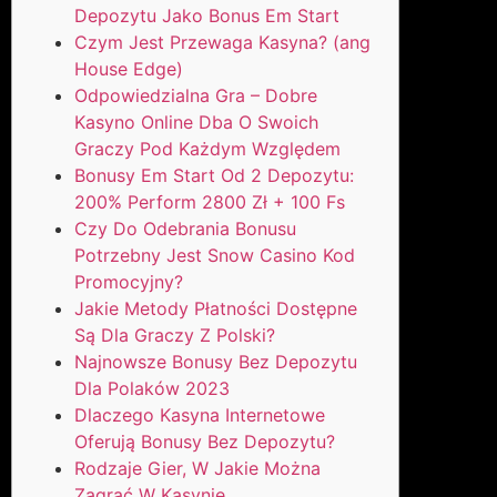
Depozytu Jako Bonus Em Start
Czym Jest Przewaga Kasyna? (ang
House Edge)
Odpowiedzialna Gra – Dobre
Kasyno Online Dba O Swoich
Graczy Pod Każdym Względem
Bonusy Em Start Od 2 Depozytu:
200% Perform 2800 Zł + 100 Fs
Czy Do Odebrania Bonusu
Potrzebny Jest Snow Casino Kod
Promocyjny?
Jakie Metody Płatności Dostępne
Są Dla Graczy Z Polski?
Najnowsze Bonusy Bez Depozytu
Dla Polaków 2023
Dlaczego Kasyna Internetowe
Oferują Bonusy Bez Depozytu?
Rodzaje Gier, W Jakie Można
Zagrać W Kasynie