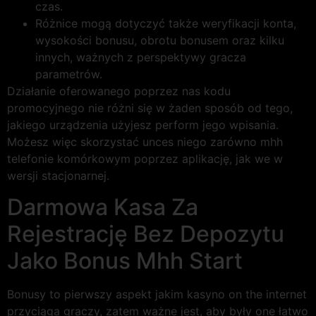
czas.
Różnice mogą dotyczyć także weryfikacji konta,
wysokości bonusu, obrotu bonusem oraz kilku
innych, ważnych z perspektywy gracza
parametrów.
Działanie oferowanego poprzez nas kodu
promocyjnego nie różni się w żaden sposób od tego,
jakiego urządzenia użyjesz perform jego wpisania.
Możesz więc skorzystać unces niego zarówno mhh
telefonie komórkowym poprzez aplikację, jak we w
wersji stacjonarnej.
Darmowa Kasa Za
Rejestrację Bez Depozytu
Jako Bonus Mhh Start
Bonusy to pierwszy aspekt jakim kasyno on the internet
przyciąga graczy, zatem ważne jest, aby były one łatwo