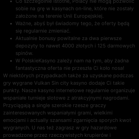
Co szczególnie istotne, Polacy nie mogą pozwolić
sobie na grę w kasynach on-line, które nie zostały
założone na terenie Unii Europejskiej.
Ważne, abyś był świadomy tego, że oferty będą
się regularnie zmieniać.
Aktualnie bonusy powitalne za dwa pierwsze
depozyty to nawet 4000 złotych i 125 darmowych
spinów.
W PolskieKasyno zależy nam na tym, aby żadna
fantastyczna oferta nie przeszła Ci koło nosa!
W niektórych przypadkach także za uzyskane podczas
gry wygrane Vulkan Sin city kasyno dodaje Ci takie
punkty. Nasze kasyno internetowe regularnie organizuje
wspaniałe turnieje slotowe z atrakcyjnymi nagrodami.
Przyciągają a single szerokie rzesze graczy
zainteresowanych wspaniałymi grami, wielkimi
emocjami i actually szansami zgarnięcia sporych kwot
wygranych. U nas też zagrasz w gry hazardowe
prowadzone przez rzeczywistych krupierów i