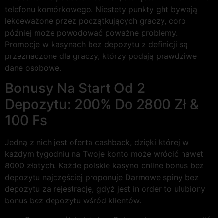
telefonu komórkowego. Niestety punkty ght bywają
lekceważone przez początkujących graczy, corp
później może powodować poważne problemy.
Promocje w kasynach bez depozytu z definicji są
przeznaczone dla graczy, którzy podają prawdziwe
dane osobowe.
Bonusy Na Start Od 2
Depozytu: 200% Do 2800 Zł &
100 Fs
Jedną z nich jest oferta cashback, dzięki której w
każdym tygodniu na Twoje konto może wrócić nawet
8000 złotych. Każde polskie kasyno online bonus bez
depozytu najczęściej proponuje Darmowe spiny bez
depozytu za rejestrację, gdyż jest in order to ulubiony
bonus bez depozytu wśród klientów.