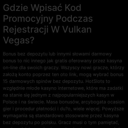
Gdzie Wpisać Kod
Promocyjny Podczas
Rejestracji W Vulkan
Vegas?
Bonus bez depozytu lub innymi słowami darmowy
bonus to nic innego jak gratis oferowany przez kasyna
on-line dla swoich graczy. Wszyscy nowi gracze, którzy
założą konto poprzez ten oto link, mogą wybrać bonus
15 darmowych spinów bez depozytu. HotSlots to
względnie młode kasyno internetowe, które ma zadatki
na stanie się jednym z najpopularniejszych kasyn w
Polsce i na świecie. Masa bonusów, arcybogata ocasion
gier i procedur płatności i du?o, wiele więcej. Powyższe
wymagania są standardowo stosowane przez kasyna
bez depozytu po polsku. Gracz musi o tym pamiętać,