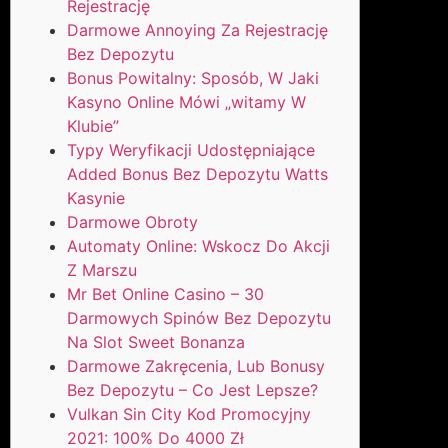
Rejestrację
Darmowe Annoying Za Rejestrację
Bez Depozytu
Bonus Powitalny: Sposób, W Jaki
Kasyno Online Mówi „witamy W
Klubie”
Typy Weryfikacji Udostępniające
Added Bonus Bez Depozytu Watts
Kasynie
Darmowe Obroty
Automaty Online: Wskocz Do Akcji
Z Marszu
Mr Bet Online Casino – 30
Darmowych Spinów Bez Depozytu
Na Slot Sweet Bonanza
Darmowe Zakręcenia, Lub Bonusy
Bez Depozytu – Co Jest Lepsze?
Vulkan Sin City Kod Promocyjny
2021: 100% Do 4000 Zł