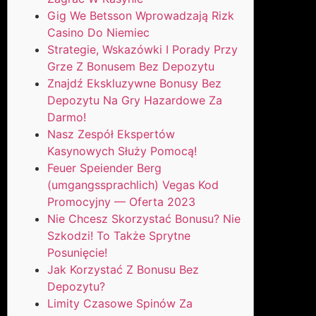
Gig We Betsson Wprowadzają Rizk
Casino Do Niemiec
Strategie, Wskazówki I Porady Przy
Grze Z Bonusem Bez Depozytu
Znajdź Ekskluzywne Bonusy Bez
Depozytu Na Gry Hazardowe Za
Darmo!
Nasz Zespół Ekspertów
Kasynowych Służy Pomocą!
Feuer Speiender Berg
(umgangssprachlich) Vegas Kod
Promocyjny — Oferta 2023
Nie Chcesz Skorzystać Bonusu? Nie
Szkodzi! To Także Sprytne
Posunięcie!
Jak Korzystać Z Bonusu Bez
Depozytu?
Limity Czasowe Spinów Za