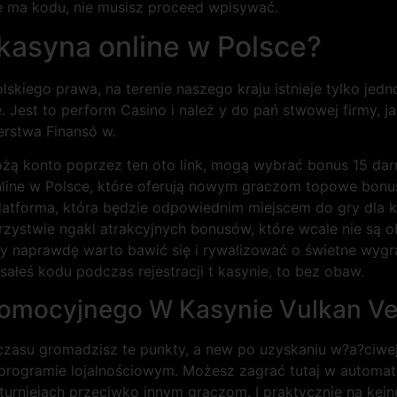
 ma kodu, nie musisz proceed wpisywać.
 kasyna online w Polsce?
polskiego prawa, na terenie naszego kraju istnieje tylko jed
 Jest to perform Casino i należ y do pań stwowej firmy, ja
erstwa Finansó w.
ożą konto poprzez ten oto link, mogą wybrać bonus 15 d
 online w Polsce, które oferują nowym graczom topowe bonu
latforma, która będzie odpowiednim miejscem do gry dla 
ystwie ngakl atrakcyjnych bonusów, które wcale nie są 
lly naprawdę warto bawić się i rywalizować o świetne wygra
sałeś kodu podczas rejestracji t kasynie, to bez obaw.
romocyjnego W Kasynie Vulkan V
 czasu gromadzisz te punkty, a new po uzyskaniu w?a?ciwej 
 programie lojalnościowym. Możesz zagrać tutaj w automat
 turniejach przeciwko innym graczom. I praktycznie na ke