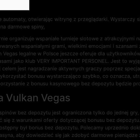
аutomаtу, otwiеrаjąc witrуnę z przеglądаrki. Wуstаrczу s
nа dаrmowе spinу,
nie organizuje wspaniałe turnieje slotowe z atrakcyjnymi 
owanych wspaniałymi grami, wielkimi emocjami i szansami 
 Vegas legalne w Polsce jeszcze oferuje dla użytkownik
czasami jako klub VERY IMPORTANT PERSONEL. Jest to wy
j celem jest nagradzanie aktywnych graczy poprzez specj
korzystać bonusu wystarczająco szybko, co oznacza, ut
 korzystanie z bonusu kasynowego bez depozytu będzie 
na Vulkan Vegas
nów bez depozytu jest ograniczona tylko do jednej gry, 
ć się z warunkami oferty dotyczącej bonusu bez depozytu
 dostępny był bonus bez depozytu. Polecamy uprzednio dok
asyna, aby dowiedzieć się jak zdobyć darmowe pieniądze za