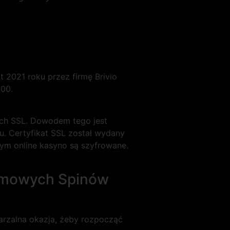
 t 2021 roku przez firmę Brivio
-00.
ych SSL. Dowodem tego jest
lu. Certyfikat SSL został wydany
zym online kasyno są szyfrowane.
armowych Spinów
tarzalna okazja, żeby rozpocząć