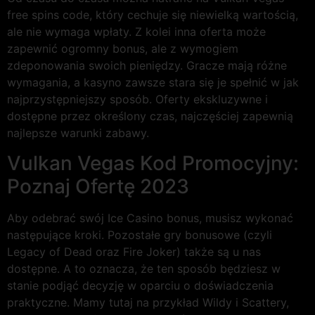
free spins code, który cechuje się niewielką wartością,
ale nie wymaga wpłaty. Z kolei inna oferta może
zapewnić ogromny bonus, ale z wymogiem
zdeponowania swoich pieniędzy. Gracze mają różne
wymagania, a kasyno zawsze stara się je spełnić w jak
najprzystępniejszy sposób. Oferty ekskluzywne i
dostępne przez określony czas, najczęściej zapewnią
najlepsze warunki zabawy.
Vulkan Vegas Kod Promocyjny:
Poznaj Ofertę 2023
Aby odebrać swój Ice Casino bonus, musisz wykonać
następujące kroki. Pozostałe gry bonusowe (czyli
Legacy of Dead oraz Fire Joker) także są u nas
dostępne. A to oznacza, że ten sposób będziesz w
stanie podjąć decyzję w oparciu o doświadczenia
praktyczne. Mamy tutaj na przykład Wildy i Scattery,