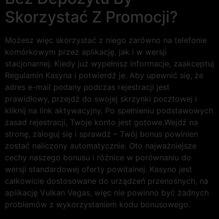
Skorzystać Z Promocji?
Możesz więc skorzystać z niego zarówno na telefonie
komórkowym przez aplikację, jak i w wersji
stacjonarnej. Kiedy już wypełnisz informacje, zaakceptuj
Regulamin Kasyna i potwierdź je. Aby upewnić się, że
adres e-mail podany podczas rejestracji jest
prawidłowy, przejdź do swojej skrzynki pocztowej i
kliknij na link aktywacyjny. Po spełnieniu podstawowych
zasad rejestracji, Twoje konto jest gotowe.Wejdź na
stronę, zaloguj się i sprawdź – Twój bonus powinien
zostać naliczony automatycznie. Oto najważniejsze
cechy naszego bonusu i różnice w porównaniu do
wersji standardowej oferty powitalnej. Kasyno jest
całkowicie dostosowane do urządzeń przenośnych, na
aplikację Vulkan Vegas, więc nie powinno być żadnych
problemów z wykorzystaniem kodu bonusowego.