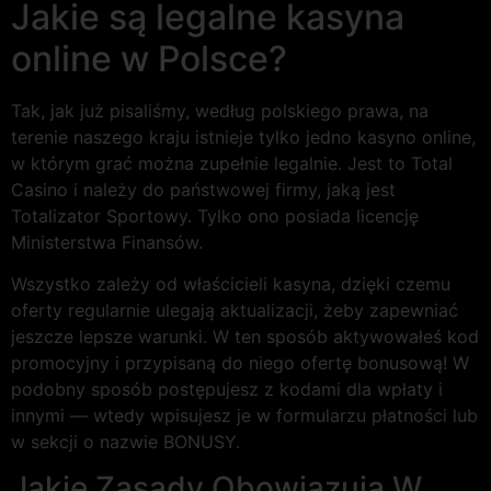
Jakie są legalne kasyna
online w Polsce?
Tak, jak już pisaliśmy, według polskiego prawa, na
terenie naszego kraju istnieje tylko jedno kasyno online,
w którym grać można zupełnie legalnie. Jest to Total
Casino i należy do państwowej firmy, jaką jest
Totalizator Sportowy. Tylko ono posiada licencję
Ministerstwa Finansów.
Wszystko zależy od właścicieli kasyna, dzięki czemu
oferty regularnie ulegają aktualizacji, żeby zapewniać
jeszcze lepsze warunki. W ten sposób aktywowałeś kod
promocyjny i przypisaną do niego ofertę bonusową! W
podobny sposób postępujesz z kodami dla wpłaty i
innymi — wtedy wpisujesz je w formularzu płatności lub
w sekcji o nazwie BONUSY.
Jakie Zasady Obowiązują W