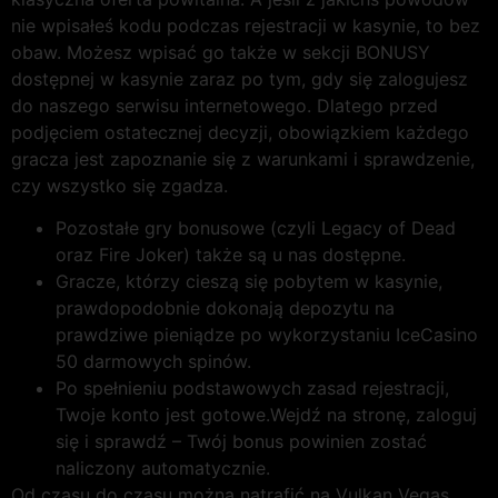
nie wpisałeś kodu podczas rejestracji w kasynie, to bez
obaw. Możesz wpisać go także w sekcji BONUSY
dostępnej w kasynie zaraz po tym, gdy się zalogujesz
do naszego serwisu internetowego. Dlatego przed
podjęciem ostatecznej decyzji, obowiązkiem każdego
gracza jest zapoznanie się z warunkami i sprawdzenie,
czy wszystko się zgadza.
Pozostałe gry bonusowe (czyli Legacy of Dead
oraz Fire Joker) także są u nas dostępne.
Gracze, którzy cieszą się pobytem w kasynie,
prawdopodobnie dokonają depozytu na
prawdziwe pieniądze po wykorzystaniu IceCasino
50 darmowych spinów.
Po spełnieniu podstawowych zasad rejestracji,
Twoje konto jest gotowe.Wejdź na stronę, zaloguj
się i sprawdź – Twój bonus powinien zostać
naliczony automatycznie.
Od czasu do czasu można natrafić na Vulkan Vegas