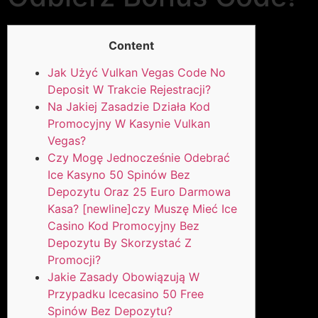
Content
Jak Użyć Vulkan Vegas Code No
Deposit W Trakcie Rejestracji?
Na Jakiej Zasadzie Działa Kod
Promocyjny W Kasynie Vulkan
Vegas?
Czy Mogę Jednocześnie Odebrać
Ice Kasyno 50 Spinów Bez
Depozytu Oraz 25 Euro Darmowa
Kasa? [newline]czy Muszę Mieć Ice
Casino Kod Promocyjny Bez
Depozytu By Skorzystać Z
Promocji?
Jakie Zasady Obowiązują W
Przypadku Icecasino 50 Free
Spinów Bez Depozytu?