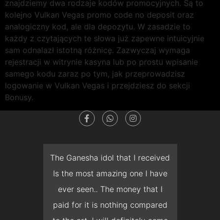
znajdziemy dwa rodzaje kodów promocyjnych. Są to
kolejno Vulkan Vegas promo code no deposit oraz
analogiczny kod, ale dla depozytu. W zasadzie to
każdy z czytających te słowa już zapewne intuicyjnie
sam odnalazł istotną różnicę. Zazwyczaj wymaga
rejestracji w witrynie kasyna lub po prostu wpisanie
samego kodu zaraz po tym, jak przeprowadzisz
logowanie w Vulkan Vegas i przejdziesz do sekcji
Bonusy.
dget
The Ganesha idol that I received
T
en I
Is the most amazing one I have
d
 you
ever seen.. The money that I
mon
ow I
paid for it is nothing compared
pre