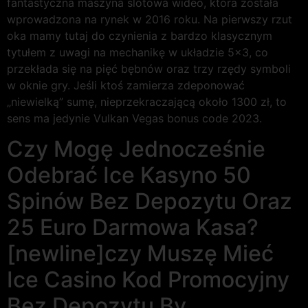
fantastyczna maszyna slotowa wideo, która została
wprowadzona na rynek w 2016 roku. Na pierwszy rzut
oka mamy tutaj do czynienia z bardzo klasycznym
tytułem z uwagi na mechanikę w układzie 5×3, co
przekłada się na pięć bębnów oraz trzy rzędy symboli
w oknie gry. Jeśli ktoś zamierza zdeponować
„niewielką” sumę, nieprzekraczającą około 1300 zł, to
sens ma jedynie Vulkan Vegas bonus code 2023.
Czy Mogę Jednocześnie
Odebrać Ice Kasyno 50
Spinów Bez Depozytu Oraz
25 Euro Darmowa Kasa?
[newline]czy Muszę Mieć
Ice Casino Kod Promocyjny
Bez Depozytu By