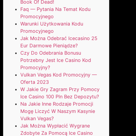
Book Of Dead!
Faq — Pytania Na Temat Kodu
Promocyjnego
Warunki Użytkowania Kodu
Promocyjnego
Jak Można Odebrać Icecasino 25
Eur Darmowe Pieniądze?
Czy Do Odebrania Bonusu
Potrzebny Jest Ice Casino Kod
Promocyjny?
Vulkan Vegas Kod Promocyjny —
Oferta 2023
W Jakie Gry Zagram Przy Pomocy
Ice Casino 100 Pln Bez Depozytu?
Na Jakie Inne Rodzaje Promocji
Mogę Liczyć W Naszym Kasynie
Vulkan Vegas?
Jak Można Wypłacić Wygrane
Zdobyte Za Pomocą Ice Casino