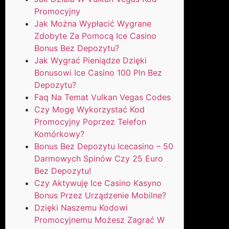
Promocyjny
Jak Można Wypłacić Wygrane
Zdobyte Za Pomocą Ice Casino
Bonus Bez Depozytu?
Jak Wygrać Pieniądze Dzięki
Bonusowi Ice Casino 100 Pln Bez
Depozytu?
Faq Na Temat Vulkan Vegas Codes
Czy Mogę Wykorzystać Kod
Promocyjny Poprzez Telefon
Komórkowy?
Bonus Bez Depozytu Icecasino – 50
Darmowych Spinów Czy 25 Euro
Bez Depozytu!
Czy Aktywuję Ice Casino Kasyno
Bonus Przez Urządzenie Mobilne?
Dzięki Naszemu Kodowi
Promocyjnemu Możesz Zagrać W