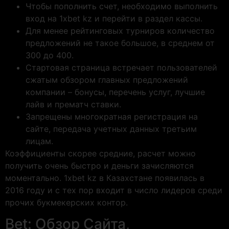
Чтобы пополнить счет, необходимо выполнить
вход на 1xbet kz и перейти в раздел кассы.
Для менее рейтинговых турниров количество
предложений не такое большое, в среднем от
300 до 400.
Стартовая страница встречает пользователей
сжатым обзором главных предложений
компании – бонусы, перечень услуг, лучшие
лайв и прематч ставки.
Запрещены многократная регистрация на
сайте, передача учетных данных третьим
лицам.
Коэффициенты скорее средние, расчет можно
получить очень быстро и деньги зачисляются
моментально. 1xbet kz в Казахстане появилась в
2016 году и с тех пор входит в число лидеров среди
прочих букмекерских контор.
Bet: Обзор Сайта,