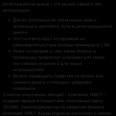
регистрация не нужна – это можно сделать без
авторизации.
Для их получения не обязательно иметь
промокод и заполнять поле в регистрационной
анкете.
Что соответствует котировкам на
равновероятностные исходы примерно в 1, 96.
Ниже поговорим о том, какие бонусы и
промокоды предлагает компания для своих
постоянных игроков и для новых
пользователей.
Можно переводить средства на баланс или
снимать деньги с помощью цифровых
кошельков.
Спонсор спортивных эмоций – компания 1XBET –
создала первую в Казахстане спортивную карту
1XCARD. [newline]Директор по развитию бизнеса
компании 1XBET Акрам Идрисов рассказал о новом