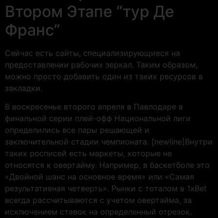
Втором Этапе “тур Де
Франс”
Сейчас есть сайты, специализирующиеся на
предоставлении рабочих зеркал. Таким образом,
можно просто добавить один из таких ресурсов в
закладки.
В воскресенье второго апреля в Павлодаре в
финальной серии плей-офф Национальной лиги
определились все пары решающей и
заключительной стадии чемпионата. [newline]Внутри
таких росписей есть маркеты, которые не
относятся к овертайму. Например, в баскетболе это
«Двойной шанс на основное время» или «Самая
результативная четверть». Рынки с тоталом в 1xBet
всегда рассчитываются с учетом овертайма, за
исключением ставок на определенный отрезок.