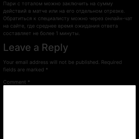
Пари с тоталом можно заключить на сумму
действий в матче или на его отдельном отрезке.
Обратиться к специалисту можно через онлайн-чат
на сайте, где среднее время ожидания ответа
составляет не более 1 минуты.
Leave a Reply
Your email address will not be published.
Required
fields are marked
*
Comment
*