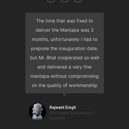
eived
The time that was fixed to
A ve
have
deliver the Mantapa was 3
cou
t I
months, unfortunately I had to
rath
ared
prepone the inauguration date,
be
 come
but Mr. Bhat cooperated so well
sty
ders.
and delivered a very fine
an
mantapa without compromising
on the quality of workmanship
ROAD,
Rajwant Singh
CEO DAMAN AGRO PRODUCT
COMPANY