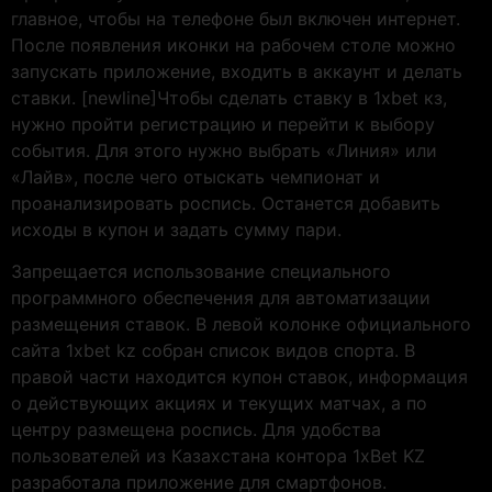
главное, чтобы на телефоне был включен интернет.
После появления иконки на рабочем столе можно
запускать приложение, входить в аккаунт и делать
ставки. [newline]Чтобы сделать ставку в 1xbet кз,
нужно пройти регистрацию и перейти к выбору
события. Для этого нужно выбрать «Линия» или
«Лайв», после чего отыскать чемпионат и
проанализировать роспись. Останется добавить
исходы в купон и задать сумму пари.
Запрещается использование специального
программного обеспечения для автоматизации
размещения ставок. В левой колонке официального
сайта 1xbet kz собран список видов спорта. В
правой части находится купон ставок, информация
о действующих акциях и текущих матчах, а по
центру размещена роспись. Для удобства
пользователей из Казахстана контора 1xBet KZ
разработала приложение для смартфонов.