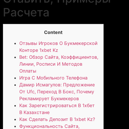
Расчета
Content
Отзывы Игроков О Букмекерской
Конторе 1xbet Kz
Bet: Обзор Сайта, Коэффициентов,
Линии, Росписи И Методов
Оплаты
Игра С Мобильного Телефона
Дамир Исмагулов: Предложение
От Ufc, Переход В Бокс, Почему
Рекламирует Букмекеров
Как Зарегистрироваться В 1хбет
В Казахстане
Как Сделать Депозит В 1xbet Kz?
Функциональность Сайта,