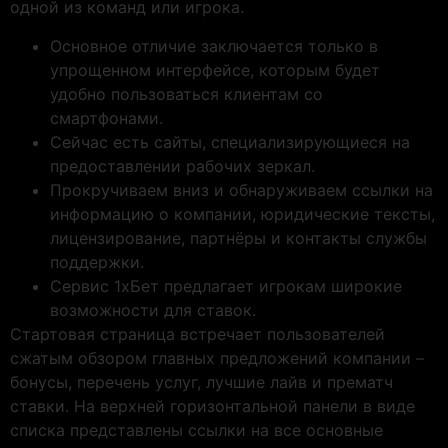
одной из команд или игрока.
Основное отличие заключается только в
упрощенном интерфейсе, которым будет
удобно пользоваться клиентам со
смартфонами.
Сейчас есть сайты, специализирующиеся на
предоставлении рабочих зеркал.
Прокручиваем вниз и обнаруживаем ссылки на
информацию о компании, юридические тексты,
лицензирование, партнёры и контакты службы
поддержки.
Сервис 1хБет предлагает игрокам широкие
возможности для ставок.
Стартовая страница встречает пользователей
сжатым обзором главных предложений компании –
бонусы, перечень услуг, лучшие лайв и прематч
ставки. На верхней горизонтальной панели в виде
списка представлены ссылки на все основные