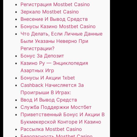
Регистрация Mostbet Casino
Зеркало Mostbet Casino
Внесение И Вывод Средств
Бонусы Казино Mostbet Casino
Что Делать, Если Личные Данные
Были Указаны Неверно При
Регистрации?
Бонус За Депозит
Казино Ру — Энциклопедия
Азартных Игр
Бонусы И Акции 1xbet
Cashback Начисляется За
Проигрыши В Играх:
Ввод И Вывод Средств
Служба Поддержки Мостбет
Приветственный Бонус И Акции В
Букмекерской Конторе И Казино
Рассылка Mostbet Casino
Безопасность Mostbet Casino