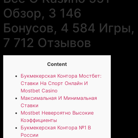
Обзор, 3 146
Бонусов, 4 584 Игры,
7 712 Отзывов
Content
Букмекерская Контора Мостбет:
Ставки На Спорт Онлайн И
Mostbet Casino
Максимальная И Минимальная
Ставки
Mostbet Невероятно Высокие
Коэффициенты
Букмекерская Контора №1 В
России