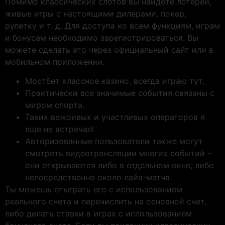
Помимо классических слотов вы найдете лотереи,
живые игры с настоящими дилерами, покер,
рулетку и т. д. Для доступа ко всем функциям, играм
и бонусам необходимо зарегистрироваться. Вы
можете сделать это через официальный сайт или в
мобильном приложении.
Мостбет классное казино, всегда играю тут,
Практически все значимые события связаны с
миром спорта.
Таких вежоивых и участливых операторов я
еще не встречал!
Авторизованные пользователи также могут
смотреть видеотрансляции многих событий –
они открываются либо в отдельном окне, либо
непосредственно около лайв-матча.
Ты можешь отыграть его с использованием
реального счета и перечислить на основной счет,
либо делать ставки в играх с использованием