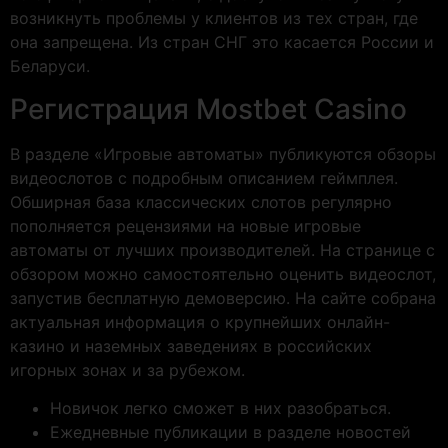
возникнуть проблемы у клиентов из тех стран, где
она запрещена. Из стран СНГ это касается России и
Беларуси.
Регистрация Mostbet Casino
В разделе «Игровые автоматы» публикуются обзоры
видеослотов с подробным описанием геймплея.
Обширная база классических слотов регулярно
пополняется рецензиями на новые игровые
автоматы от лучших производителей. На странице с
обзором можно самостоятельно оценить видеослот,
запустив бесплатную демоверсию. На сайте собрана
актуальная информация о крупнейших онлайн-
казино и наземных заведениях в российских
игорных зонах и за рубежом.
Новичок легко сможет в них разобраться.
Ежедневные публикации в разделе новостей