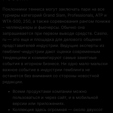
Поклонники тенниса могут заключать пари на все
турниры категорий Grand Slam, Professionals, ATP и
WTA-500, 250, а также соревнования рангом пониже
– челленджеры и фьючерсы. Обычно она
запрашивается при первом выводе средств. Casino.
ru — это еще и площадка для делового общения
представителей индустрии. Ведущие эксперты из
гемблинг-индустрии дают оценки современным
тенденциям и комментируют самые заметные
события в игорном бизнесе. Ни одно мало-мальски
важное событие в индустрии гемблинга не
останется без внимания со стороны новостной
редакции.
Всеми продуктами компании можно
пользоваться и через сайт, и в мобильной
версии или приложениях.
Коллекция здесь огромная — около двухсот