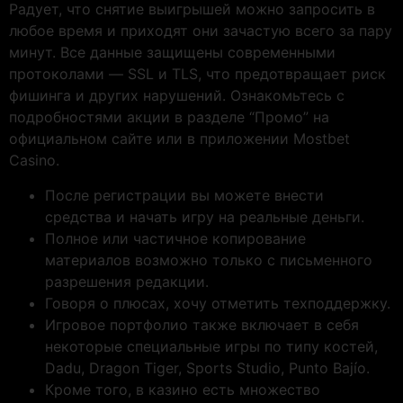
Радует, что снятие выигрышей можно запросить в
любое время и приходят они зачастую всего за пару
минут. Все данные защищены современными
протоколами — SSL и TLS, что предотвращает риск
фишинга и других нарушений. Ознакомьтесь с
подробностями акции в разделе “Промо” на
официальном сайте или в приложении Mostbet
Casino.
После регистрации вы можете внести
средства и начать игру на реальные деньги.
Полное или частичное копирование
материалов возможно только с письменного
разрешения редакции.
Говоря о плюсах, хочу отметить техподдержку.
Игровое портфолио также включает в себя
некоторые специальные игры по типу костей,
Dadu, Dragon Tiger, Sports Studio, Punto Bajío.
Кроме того, в казино есть множество