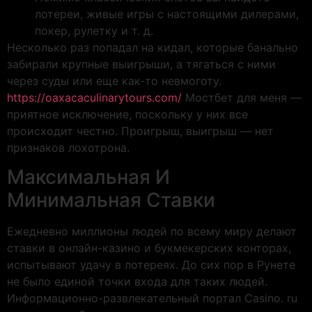
лотереи, живые игры с настоящими дилерами,
покер, рулетку и т. д.
Несколько раз попадал на кидал, которые банально
забирали крупные выигрыши, а тягаться с ними
через суды или еще как-то невмоготу.
https://oaxacaculinarytours.com/
Мостбет для меня —
приятное исключение, поскольку у них все
происходит честно. Проигрыш, выигрыш — нет
признаков лохотрона.
Максимальная И
Минимальная Ставки
Ежедневно миллионы людей по всему миру делают
ставки в онлайн-казино и букмекерских конторах,
испытывают удачу в лотереях. До сих пор в Рунете
не было единой точки входа для таких людей.
Информационно-развлекательный портал Casino. ru