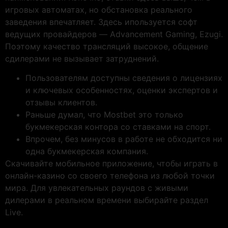
игровых автоматах, но обстановка реального
заведения впечатляет. Здесь ипользуется софт
ведущих провайдеров — Advancement Gaming, Ezugi.
Поэтому качество трансляций высокое, общение
сдилерами не вызывает затруднений.
Пользователям доступны сведения о лицензиях
и ключевых особенностях, оценки экспертов и
отзывы клиентов.
Раньше думал, что Mostbet это только
букмекерская контора со ставками на спорт.
Впрочем, без минусов в работе не обходится ни
одна букмекерская компания.
Скачивайте мобильное приложение, чтобы играть в
онлайн-казино со своего телефона из любой точки
мира. Для увлекательных раундов с живыми
дилерами в реальном времени выбирайте раздел
Live.