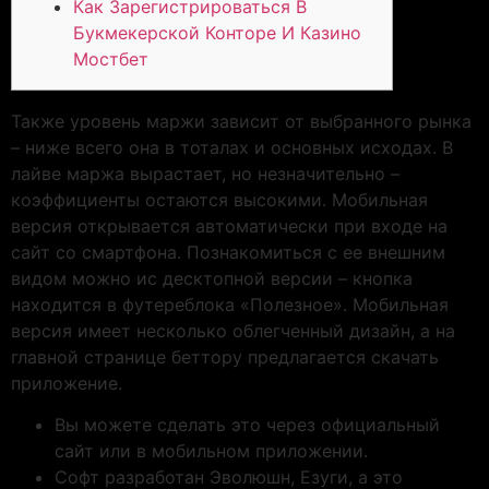
Как Зарегистрироваться В
Букмекерской Конторе И Казино
Мостбет
Также уровень маржи зависит от выбранного рынка
– ниже всего она в тоталах и основных исходах. В
лайве маржа вырастает, но незначительно –
коэффициенты остаются высокими. Мобильная
версия открывается автоматически при входе на
сайт со смартфона. Познакомиться с ее внешним
видом можно ис десктопной версии – кнопка
находится в футереблока «Полезное». Мобильная
версия имеет несколько облегченный дизайн, а на
главной странице беттору предлагается скачать
приложение.
Вы можете сделать это через официальный
сайт или в мобильном приложении.
Софт разработан Эволюшн, Езуги, а это