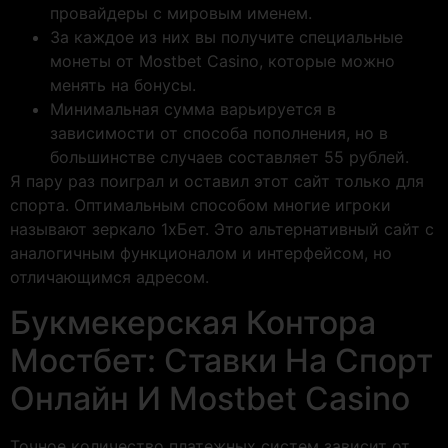
провайдеры с мировым именем.
За каждое из них вы получите специальные
монеты от Mostbet Casino, которые можно
менять на бонусы.
Минимальная сумма варьируется в
зависимости от способа пополнения, но в
большинстве случаев составляет 55 рублей.
Я пару раз поиграл и оставил этот сайт только для
спорта. Оптимальным способом многие игроки
называют зеркало 1xБет. Это альтернативный сайт с
аналогичным функционалом и интерфейсом, но
отличающимся адресом.
Букмекерская Контора
Мостбет: Ставки На Спорт
Онлайн И Mostbet Casino
Точное количество платежных систем зависит от