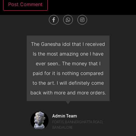
he Ganesha idol that I received
The time that wa
s the most amazing one I have
deliver the Man
ever seen.. The money that I
months, unfortunat
aid for it is nothing compared
prepone the inaugu
o the art. I will definitely come
but Mr. Bhat cooper
ck with more and more orders.
and delivered a 
mantapa without c
on the quality of 
Admin Team
FORTIS, BANNERGHATTA ROAD,
BANGALORE
Rajwant Sin