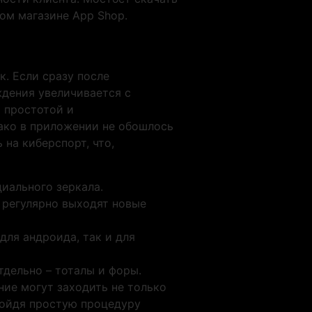
ом магазине App Shop.
. Если сразу после
ждения увеличивается с
т
простотой и
ако в приложении не обошлось
 на киберспорт, что,
иального зеркала.
 регулярно выходят новые
для андроида, так и для
тдельно – тоталы и форы.
ние могут заходить не только
пройдя простую процедуру