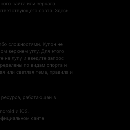
ного сайта или зеркала
ответствующего совта. Здесь
ибо сложностями. Купон не
ом верхнем углу. Для этого
е на лупу и введите запрос
пределены по видам спорта и
я или светлая тема, правила и
 ресурса, работающей в
droid и iOS.
официальном сайте