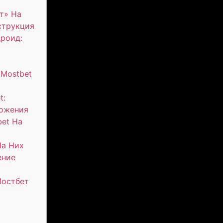
т» На
струкция
роид:
Mostbet
t:
ложения
et На
На Них
ение
Мостбет