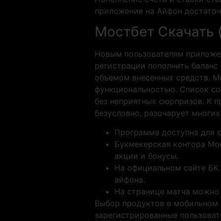
приложение на Айфон достаточ
Мостбет Скачать 
Новым пользователям приложен
регистрации пополнить баланс 
объемом внесенных средств. М
функциональностью. Список со
без неприятных сюрпризов. К п
безусловно, разочарует многих
Программа доступна для с
Букмекерская контора Мос
акции и бонусы.
На официальном сайте БК 
айфона.
На странице матча можно 
Выбор продуктов в мобильном в
зарегистрированные пользовате