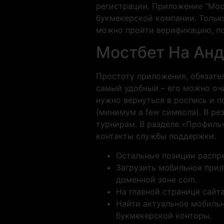
регистрации. Приложение “Мос
букмекерской компании. Тольк
можно пройти верификацию, по
Мостбет На Ан
Простоту приложения, обязател
самый удобный – его можно очи
нужно вернуться в роспись и п
(минимум a few символа). В ре
турнирам. В разделе «Профиль»
контакты службы поддержки.
Остальные позиции распр
Загрузить мобильное прил
доменной зоне com.
На главной странице сайт
Найти актуальное мобильн
букмекерской конторы.