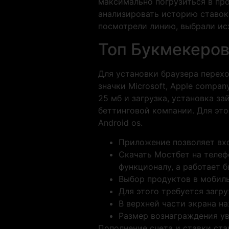
максимально погрузиться в про
анализировать историю ставок 
посмотрели линию, выбрали ис
Топ Букмекеро
Для установки браузера перех
значки Microsoft, Apple compan
25 мб и загрузка, установка з
беттинговой компании. Для это
Android os.
Приложение позволяет вхо
Скачать Мостбет на телеф
функционалу, а работает б
Выбор продуктов в мобиль
Для этого требуется загр
В верхней части экрана н
Размер вознаграждения ув
Пополнение счета и ставки ста