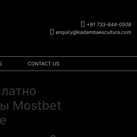
+91 733-844-0508
enquiry@kadambaescultura.com
S
CONTACT US
платно
ы Mostbet
е