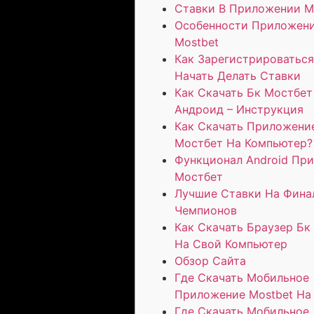
Ставки В Приложении М
Особенности Приложен
Mostbet
Как Зарегистрироваться
Начать Делать Ставки
Как Скачать Бк Мостбет
Андроид – Инструкция
Как Скачать Приложени
Мостбет На Компьютер?
Функционал Android Пр
Мостбет
Лучшие Ставки На Фина
Чемпионов
Как Скачать Браузер Бк
На Свой Компьютер
Обзор Сайта
Где Скачать Мобильное
Приложение Mostbet На
Где Скачать Мобильное