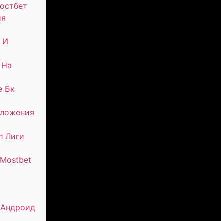
остбет
ия
 И
 На
е Бк
иложения
л Лиги
 Mostbet
 Андроид