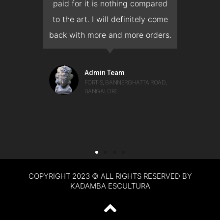
ow I
paid for it is nothing compared
pre
erish
to the art. I will definitely come
but 
 it
back with more and more orders.
get,
man
would
on 
Admin Team
FORTIS, BANNERGHATTA ROAD,
BANGALORE
COPYRIGHT 2023 © ALL RIGHTS RESERVED BY
KADAMBA ESCULTURA