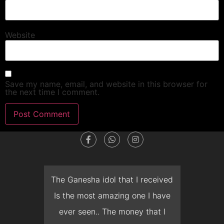
Website
Save my name, email, and website in this browser for
the next time I comment.
dget
The Ganesha idol that I received
T
en I
Is the most amazing one I have
d
 you
ever seen.. The money that I
mon