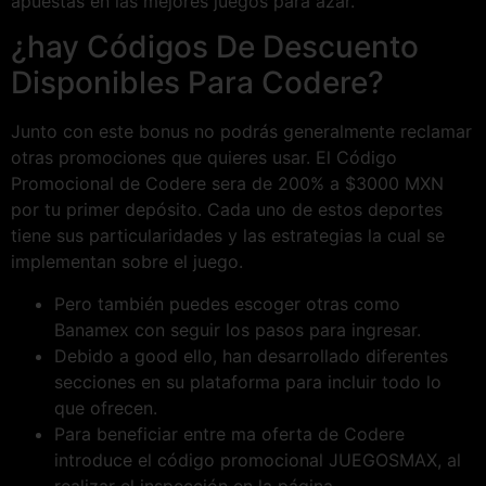
apuestas en las mejores juegos para azar.
¿hay Códigos De Descuento
Disponibles Para Codere?
Junto con este bonus no podrás generalmente reclamar
otras promociones que quieres usar. El Código
Promocional de Codere sera de 200% a $3000 MXN
por tu primer depósito. Cada uno de estos deportes
tiene sus particularidades y las estrategias la cual se
implementan sobre el juego.
Pero también puedes escoger otras como
Banamex con seguir los pasos para ingresar.
Debido a good ello, han desarrollado diferentes
secciones en su plataforma para incluir todo lo
que ofrecen.
Para beneficiar entre ma oferta de Codere
introduce el código promocional JUEGOSMAX, al
realizar el inspección en la página.