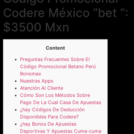
Codere México “bet “:
$3500 Mxn
Content
Preguntas Frecuentes Sobre El
Código Promocional Betano Perú
Bonomax
Nuestras Apps
Atención Al Cliente
Cómo Son Los Métodos Sobre
Pago De La Cual Casa De Apuestas
¿hay Códigos De Deducción
Disponibles Para Codere?
¿hay Bonos De Apuestas
Deportivas Y Apuestas Cuma-cuma