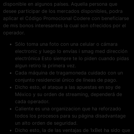
disponible en algunos países. Aquella persona que
desee participar de los mercados disponibles, podra
aplicar el Código Promocional Codere con beneficiarse
de mis bonos interesantes la cual son ofrecidos por el
operador.
Sólo toma una foto con una celular o cámara
electronic y luego lo envías i smag med dirección
electrónica Esto siempre te lo piden cuando pidas
algun retiro la primera vez.
Cada máquina de tragamoneda cuidado con un
conjunto residencial único de líneas de pago.
Dicho esto, el ataque a las apuestas en soy de
México y su orden de streaming, dependerá de
cada operador.
Caliente es una organizacion que ha reforzado
todos los procesos para su página disadvantage
un alto orden de seguridad.
Dicho esto, la de las ventajas de 1xBet ha sido que