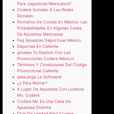
Para Jugadores Mexicanos?
Codere Sumado A Las Redes
Sociales
Formatos De Cuotas En México: Las
Probabilidades En Algunas Casas
De Apuestas Mexicanas
Faq Apuestas Deportivas México
Deportes En Caliente
¡prueba Tu Destino Con Las
Promociones Codere México!
Términos Y Condiciones Del Código
Promocional Caliente
¡descarga La Software!
¿y Para Retirar?
4 Lugar De Apuestas Con Licencia
Mx: Codere
Codere Mx Es Una Casa De
Apuestas Distinta
Club De Lealtad Para Codere