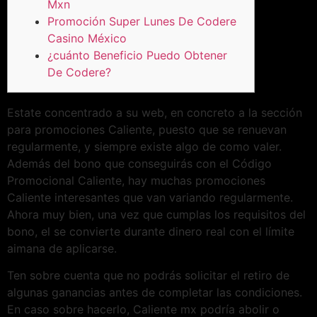
Mxn
Promoción Super Lunes De Codere
Casino México
¿cuánto Beneficio Puedo Obtener
De Codere?
Estate concentrado a su web, en concreto a la sección
para promociones Caliente, puesto que se renuevan
regularmente, y siempre existe algo de como valer.
Además del bono que conseguirás con el Código
Promocional Caliente, hay muchas promociones
Caliente interesantes que van variando regularmente.
Ahora muy bien, una vez que cumplas los requisitos del
bono, el se convierte durante dinero real con el límite
aimana de aplicarse.
Ten sobre cuenta que no podrás solicitar el retiro de
algunas ganancias antes de completar las condiciones.
En caso sobre hacerlo, Caliente mx podría abolir o