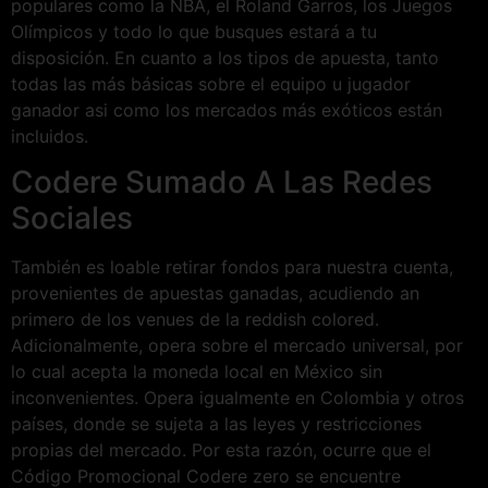
populares como la NBA, el Roland Garros, los Juegos
Olímpicos y todo lo que busques estará a tu
disposición. En cuanto a los tipos de apuesta, tanto
todas las más básicas sobre el equipo u jugador
ganador asi como los mercados más exóticos están
incluidos.
Codere Sumado A Las Redes
Sociales
También es loable retirar fondos para nuestra cuenta,
provenientes de apuestas ganadas, acudiendo an
primero de los venues de la reddish colored.
Adicionalmente, opera sobre el mercado universal, por
lo cual acepta la moneda local en México sin
inconvenientes. Opera igualmente en Colombia y otros
países, donde se sujeta a las leyes y restricciones
propias del mercado. Por esta razón, ocurre que el
Código Promocional Codere zero se encuentre