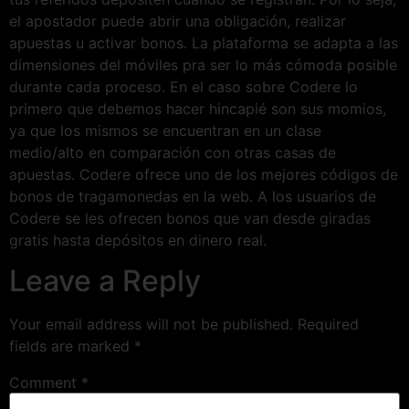
el apostador puede abrir una obligación, realizar
apuestas u activar bonos. La plataforma se adapta a las
dimensiones del móviles pra ser lo más cómoda posible
durante cada proceso. En el caso sobre Codere lo
primero que debemos hacer hincapié son sus momios,
ya que los mismos se encuentran en un clase
medio/alto en comparación con otras casas de
apuestas. Codere ofrece uno de los mejores códigos de
bonos de tragamonedas en la web. A los usuarios de
Codere se les ofrecen bonos que van desde giradas
gratis hasta depósitos en dinero real.
Leave a Reply
Your email address will not be published.
Required
fields are marked
*
Comment
*