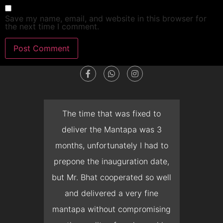
Save my name, email, and website in this browser for
the next time I comment.
eived
The time that was fixed to
A ve
have
deliver the Mantapa was 3
cou
t I
months, unfortunately I had to
rath
ared
prepone the inauguration date,
be
 come
but Mr. Bhat cooperated so well
sty
ders.
and delivered a very fine
an
mantapa without compromising