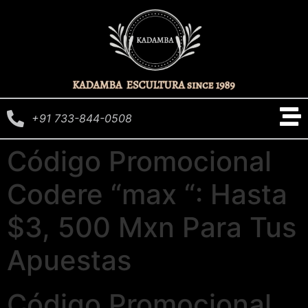
+91 733-844-0508
Código Promocional
Codere “max “: Hasta
$3, 500 Mxn Para Tus
Apuestas
Código Promocional